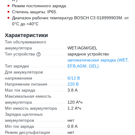
Режим постоянного заряда.
Степень защиты: IP65.
Диапазон рабочих температур BOSСН С3 018999903M: от
0°С до +40°С
Характеристики
Тип обслуживаемого
аккумулятора
WET/AGM/GEL
Тип устройства
зарядное устройство
автоматическая зарядка (WET,
Тип зарядки
EFB,AGM, GEL)
Для аккумуляторов
напряжением
6/12 В
Напряжение питания
220 В
Max ток заряда
3.8 А
Максимальная емкость
аккумулятора
120 А*ч
Min емкость аккумулятора
1.2 А*ч
Зарядка щелочных
аккумуляторов
нет
Min ток заряда
0.8 А
Режим десульфатации
нет