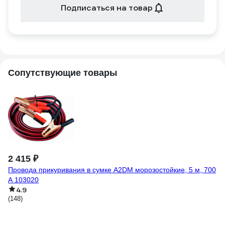
Подписаться на товар
Сопутствующие товары
-
2 415 ₽
8
Провода прикуривания в сумке A2DM морозостойкие, 5 м, 700
98
А 103020
Жи
4.9
(148)
(8