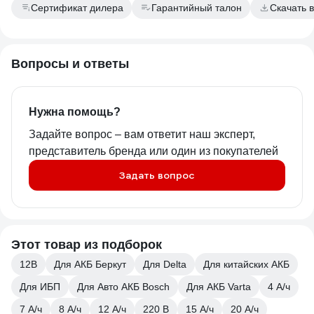
Сертификат дилера
Гарантийный талон
Скачать 
Вопросы и ответы
Нужна помощь?
Задайте вопрос – вам ответит наш эксперт,
представитель бренда или один из покупателей
Задать вопрос
Этот товар из подборок
12В
Для АКБ Беркут
Для Delta
Для китайских АКБ
Для ИБП
Для Авто АКБ Bosch
Для АКБ Varta
4 А/ч
7 А/ч
8 А/ч
12 А/ч
220 В
15 А/ч
20 А/ч