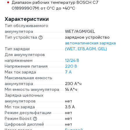
Диапазон рабочих температур BOSСН С7
018999907M: от 0°С до +40°С
Характеристики
Тип обслуживаемого
аккумулятора
WET/AGM/GEL
Тип устройства
зарядное устройство
автоматическая зарядка
Тип зарядки
(WET, EFB,AGM, GEL)
Для аккумуляторов
напряжением
12/24 В
Напряжение питания
220 В
Max ток заряда
7 А
Максимальная емкость
аккумулятора
230 А*ч
Min емкость аккумулятора
14 А*ч
Зарядка щелочных
аккумуляторов
нет
Min ток заряда
3.5 А
Режим десульфатации
нет
Режим Boost
нет
Цифровой дисплей
нет