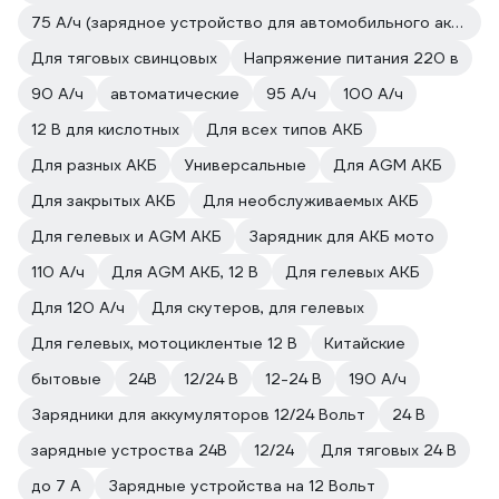
75 А/ч (зарядное устройство для автомобильного аккумулятора)
Для тяговых свинцовых
Напряжение питания 220 в
90 А/ч
автоматические
95 А/ч
100 А/ч
12 В для кислотных
Для всех типов АКБ
Для разных АКБ
Универсальные
Для AGM АКБ
Для закрытых АКБ
Для необслуживаемых АКБ
Для гелевых и AGM АКБ
Зарядник для АКБ мото
110 А/ч
Для AGM АКБ, 12 В
Для гелевых АКБ
Для 120 А/ч
Для скутеров, для гелевых
Для гелевых, мотоциклентые 12 В
Китайские
бытовые
24В
12/24 В
12-24 В
190 А/ч
Зарядники для аккумуляторов 12/24 Вольт
24 В
зарядные устроства 24В
12/24
Для тяговых 24 В
до 7 А
Зарядные устройства на 12 Вольт