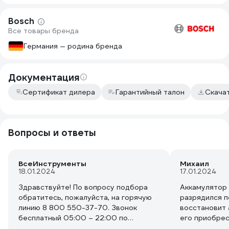
выделяет этот магазин среди других.
Bosch
Все товары бренда
Германия — родина бренда
Документация
Сертификат дилера
Гарантийный талон
Скача
Вопросы и ответы
ВсеИнструменты
Михаил
18.01.2024
17.01.2024
Здравствуйте! По вопросу подбора
Аккамулятор 
обратитесь, пожалуйста, на горячую
разрядился п
линию 8 800 550-37-70. Звонок
восстановит 
бесплатный 05:00 – 22:00 по
его приобрес
московскому времени.