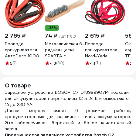
-35%
2 765 ₽
74 ₽
2 615 ₽
565
/шт
113 ₽
Провода
Металлическая 5-
Провода
Смаз
прикуривателя
рядная щетка
прикуривателя
аэро
АвтоDело 1000 А,
SPARTA с
Nord-Yada
TEXO
6.0 м 44395 17086
деревянной
многожильный
TX18
5
(1)
4.3
(30)
4.1
(11)
2.
ручкой// 748245
провод ССА
1000А (5м) в
сумке 904027
О товаре
Зарядное устройство BOSСН С7 018999907M подходит
для аккумуляторов напряжением 12 и 24 В и емкостью от
14 до 230 А/ч.
Данная модель имеет 6 режимов работы,
предусмотренных для различных типов аккумуляторов.
Это обеспечивает бережный и более качественный
заряд.
Преимущества зарядного устройства Bosch С7