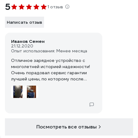
5
1 отзыв
Написать отзыв
Иванов Семен
21.12.2020
Опыт использования: Менее месяца
Отличное зарядное устройство с
многолетней историей надежности!
Очень порадовал сервис гарантии
лучшей цены, по которому после
предоставления ссылки на сайт
конкурентов с меньшей ценой
стоимость заказа была снижена.
Отдельное спасибо за эту
оперативную работу менеджеру,
обрабатывающему заявку.
Отдельного внимания заслуживает
Посмотреть все отзывы
возможность оплаты бонусами
"спасибо" сбербанка, что заметно