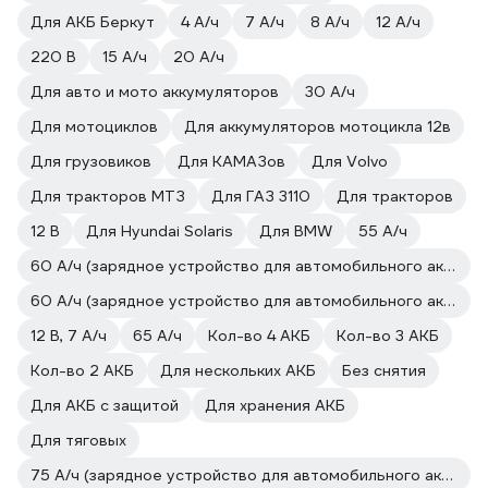
Для АКБ Беркут
4 А/ч
7 А/ч
8 А/ч
12 А/ч
220 В
15 А/ч
20 А/ч
Для авто и мото аккумуляторов
30 А/ч
Для мотоциклов
Для аккумуляторов мотоцикла 12в
Для грузовиков
Для КАМАЗов
Для Volvo
Для тракторов МТЗ
Для ГАЗ 3110
Для тракторов
12 В
Для Hyundai Solaris
Для BMW
55 А/ч
60 А/ч (зарядное устройство для автомобильного аккумулятора)
60 А/ч (зарядное устройство для автомобильного аккумулятора)
12 В, 7 А/ч
65 А/ч
Кол-во 4 АКБ
Кол-во 3 АКБ
Кол-во 2 АКБ
Для нескольких АКБ
Без снятия
Для АКБ с защитой
Для хранения АКБ
Для тяговых
75 А/ч (зарядное устройство для автомобильного аккумулятора)