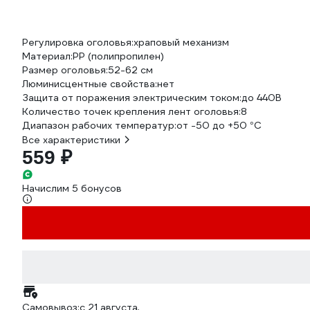
Регулировка оголовья:
храповый механизм
Материал:
PP (полипропилен)
Размер оголовья:
52-62 см
Люминисцентные свойства:
нет
Защита от поражения электрическим током:
до 440В
Количество точек крепления лент оголовья:
8
Диапазон рабочих температур:
от -50 до +50 °С
Все характеристики
559 ₽
Начислим 5 бонусов
Самовывоз:
c 21 августа,