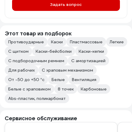
Задать вопрос
Этот товар из подборок
Противоударные
Каски
Пластмассовые
Легкие
С щитком
Каски-бейсболки
Каски-кепки
С подбородочным ремнем
С амортизацией
Для рабочих
С храповым механизмом
От -50 до +50 °с
Белые
Вентиляция
Белые с храповиком
8 точек
Карбоновые
Abs-пластик, поликарбонат
Сервисное обслуживание