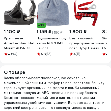
-3%
1 100 ₽
1 159 ₽
1 800 ₽
3 2
1 196 ₽
Крепление
Подшлемник под
Безлямочный
Жил
Armytek Hard Hat
каску РОСОМЗ
предохранительный
монт
Mount AHM-03
FavoriT
пояс Зубр Памир,
С-22
A04801
CRYSTALINE
ленточный строп,
4.8
(4)
4.3
(12)
4
(11)
4.
00938
11585
О товаре
Каска обеспечивает превосходное сочетание
максимальной защиты и комфорта пользователя. Защиту
гарантирует эргономичная форма и комбинированный
материал корпуса из АБС-пластика и поликарбоната.
Комфорт создают малый вес и система вентиляции,
управляемая удобными заглушками. Боковые адаптеры и
короткий козырек позволяют эксплуатировать каску в