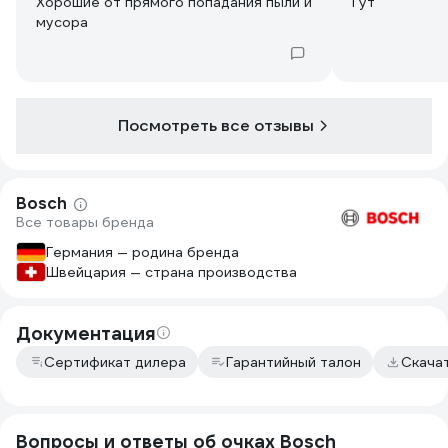
Хорошие от прямого попадания пыли и
Гут
мусора
Посмотреть все отзывы
Bosch
Все товары бренда
Германия — родина бренда
Швейцария — страна производства
Документация
Сертификат дилера
Гарантийный талон
Скача
Вопросы и ответы об очках Bosch