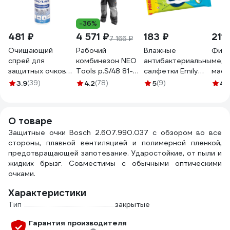
-36%
481 ₽
4 571 ₽
183 ₽
211
7 166 ₽
Очищающий
Рабочий
Влажные
Фикс
спрей для
комбинезон NEO
антибактериальные
меди
защитных очков
Tools p.S/48 81-
салфетки Emily
маск
РОСОМЗ 30 мл
250-S
Style упаковка 120
10 ш
3.9
(39)
4.2
(78)
5
(9)
4
(1
00701
шт 275897
упак
0251
О товаре
Защитные очки Bosch 2.607.990.037 с обзором во все
стороны, плавной вентиляцией и полимерной пленкой,
предотвращающей запотевание. Ударостойкие, от пыли и
жидких брызг. Совместимы с обычными оптическими
очками.
Характеристики
Тип
закрытые
Гарантия производителя