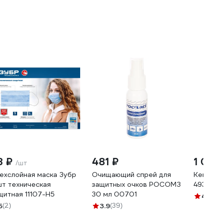
8 ₽
481 ₽
1 04
/шт
ехслойная маска Зубр
Очищающий спрей для
Кейс д
шт техническая
защитных очков РОСОМЗ
49324
щитная 11107-H5
30 мл 00701
4.5
(3
5
(2)
3.9
(39)