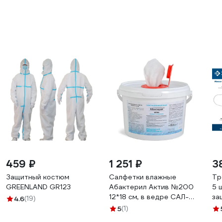
459 ₽
1 251 ₽
3
Защитный костюм
Салфетки влажные
Тр
GREENLAND GR123
Абактерил Актив №200
5 
12*18 см, в ведре САЛ-
за
4.6
(19)
В-23
5
(1)