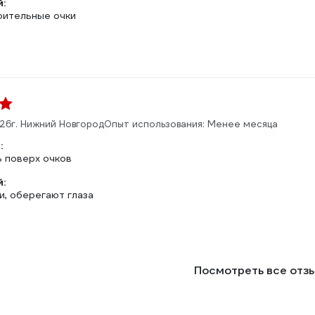
:
ительные очки
026
г. Нижний Новгород
Опыт использования: Менее месяца
:
 поверх очков
:
и, оберегают глаза
Посмотреть все отз