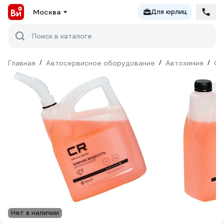
Москва
Для юрлиц
Поиск в каталоге
Главная
/
Автосервисное оборудование
/
Автохимия
/
Оч
Нет в наличии