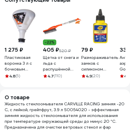
-22%
1 275 ₽
405 ₽
79 ₽
335
520 ₽
Пластиковая
Щетка от снега и
Размораживатель
Анти
воронка 3 л с
льда с
замков с
аэро
бочковым
распушённой
силиконом
Good
адаптером GROZ
щетиной +
Astrohim 40мл
GY0
4.8
(5)
4.7
(110)
4.9
(20)
4.
GR41922 - FNL/9
скребок 75 см
AC-104
Airline AB-R-13S
О товаре
Жидкость стеклоомывателя CARVILLE RACING зимняя -20
С, с лейкой, грейпфрут, 3.9 л S0054020 - эффективная
зимняя жидкость стеклоомывателя для использования
при температуре окружающей среды до минус 20 °С.
Предназначена для очистки ветровых стекол и фар