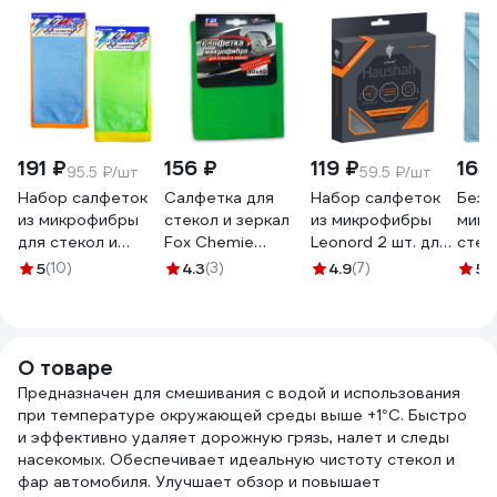
191 ₽
156 ₽
119 ₽
165
95.5 ₽/шт
59.5 ₽/шт
Набор салфеток
Салфетка для
Набор салфеток
Безв
из микрофибры
стекол и зеркал
из микрофибры
микр
для стекол и
Fox Chemie
Leonord 2 шт. для
стек
зеркал ANTELLA 2
микрофибра,
мытья окон
syst
5
(10)
4.3
(3)
4.9
(7)
5
(
шт., 30х30см,
30x40 LMF32
104909
Towe
30х35см 25013
SS9
О товаре
Предназначен для смешивания с водой и использования
при температуре окружающей среды выше +1°С. Быстро
и эффективно удаляет дорожную грязь, налет и следы
насекомых. Обеспечивает идеальную чистоту стекол и
фар автомобиля. Улучшает обзор и повышает