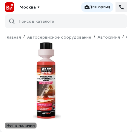
Москва
Для юрлиц
Поиск в каталоге
Главная
/
Автосервисное оборудование
/
Автохимия
/
Оч
Нет в наличии