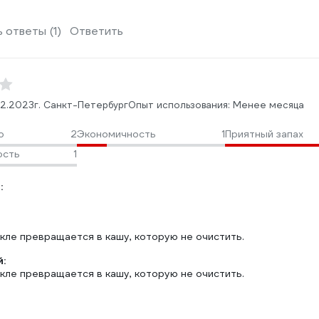
 ответы (1)
Ответить
.12.2023
г. Санкт-Петербург
Опыт использования: Менее месяца
о
2
Экономичность
1
Приятный запах
ость
1
:
екле превращается в кашу, которую не очистить.
:
екле превращается в кашу, которую не очистить.