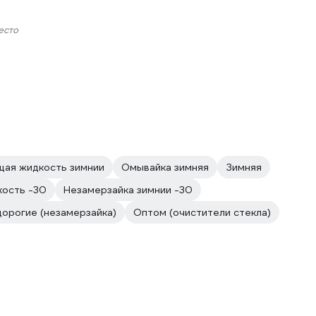
есто
ая жидкость зимнии
Омывайка зимняя
Зимняя
кость -30
Незамерзайка зимнии -30
орогие (незамерзайка)
Оптом (очистители стекла)