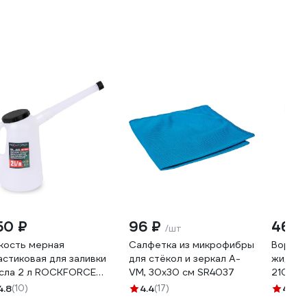
50 ₽
96 ₽
464 
/шт
кость мерная
Салфетка из микрофибры
Воронк
астиковая для заливки
для стёкол и зеркал A-
жидкос
сла 2 л ROCKFORCE
VM, 30х30 см SR4037
210х13
-887C002(17040)
4.8
(10)
4.4
(17)
4.7
(3