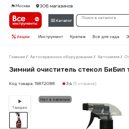
306 магазинов
Москва
Каталог
Акции
Инструмент
Крепеж
Всё для сада
Э
Главная
Автосервисное оборудование
Автохимия
О
/
/
/
Зимний очиститель стекол БиБип 
Код товара:
19872088
3.4
(5 отзывов)
Нет в наличии
1 видео