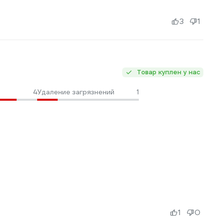
3
1
Товар куплен у нас
4
Удаление загрязнений
1
1
0