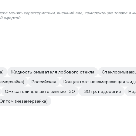
лера менять характеристики, внешний вид, комплектацию товара и м
ой офертой
а)
Жидкость омывателя лобового стекла
Стеклоомывающ
замерзайка)
Российская
Концентрат незамерзающая жид
Омыватели для авто зимние -30
-30 гр. недорогие
Нед
Оптом (незамерзайка)