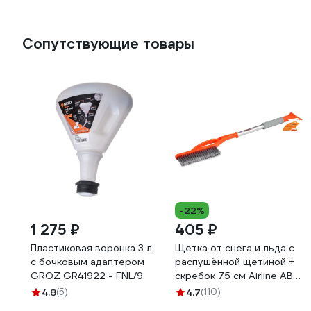
Сопутствующие товары
-22%
1 275 ₽
405 ₽
Пластиковая воронка 3 л
Щетка от снега и льда с
с бочковым адаптером
распушённой щетиной +
GROZ GR41922 - FNL/9
скребок 75 см Airline AB-
R-13S
4.8
(5)
4.7
(110)