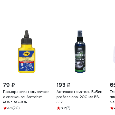
79 ₽
193 ₽
6
Размораживатель замков
Антизапотеватель БиБип
Ем
с силиконом Astrohim
professional 200 мл BB-
пл
40мл AC-104
337
ма
RF
4.9
(20)
3.7
(7)