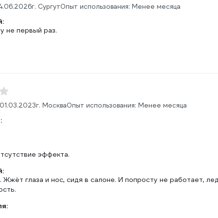
4.06.2026
г. Сургут
Опыт использования: Менее месяца
:
у не первый раз.
01.03.2023
г. Москва
Опыт использования: Менее месяца
:
Отсутствие эффекта.
:
 Жжёт глаза и нос, сидя в салоне. И попросту не работает, ле
ость.
ля: