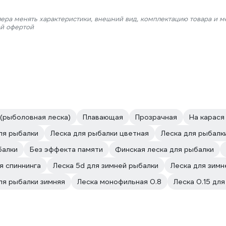
лера менять характеристики, внешний вид, комплектацию товара и м
ой офертой
 (рыболовная леска)
Плавающая
Прозрачная
На карася
ля рыбалки
Леска для рыбалки цветная
Леска для рыбалк
балки
Без эффекта памяти
Финская леска для рыбалки
я спиннинга
Леска 5d для зимней рыбалки
Леска для зимн
ля рыбалки зимняя
Леска монофильная 0.8
Леска 0.15 дл