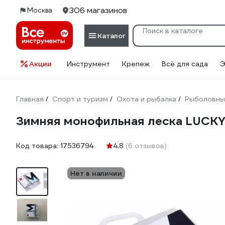
306 магазинов
Москва
Каталог
Акции
Инструмент
Крепеж
Всё для сада
Э
Главная
Спорт и туризм
Охота и рыбалка
Рыболовны
/
/
/
Зимняя монофильная леска LUCK
Код товара:
17536794
4.8
(6 отзывов)
Нет в наличии