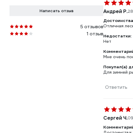
Написать отзыв
Андрей Р.
28
Достоинства
Отличная леск
5 отзывов
1 отзыв
Недостатки:
Нет
Комментарий
Мне очень по
Покупал(а) д
Для зимней р
Ответить
Сергей Ч.
09
Комментарий
Достоинства: