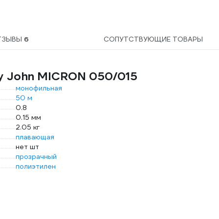
ТЗЫВЫ
6
СОПУТСТВУЮЩИЕ ТОВАРЫ
y John MICRON 050/015
монофильная
50 м
0.8
0.15 мм
2.05 кг
плавающая
нет шт
прозрачный
полиэтилен