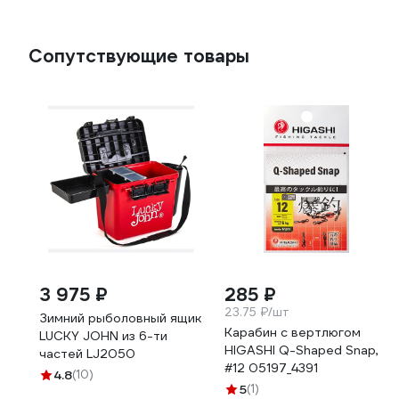
Сопутствующие товары
3 975 ₽
285 ₽
23.75 ₽/шт
Зимний рыболовный ящик
Карабин с вертлюгом
LUCKY JOHN из 6-ти
HIGASHI Q-Shaped Snap,
частей LJ2050
#12 05197_4391
4.8
(10)
5
(1)