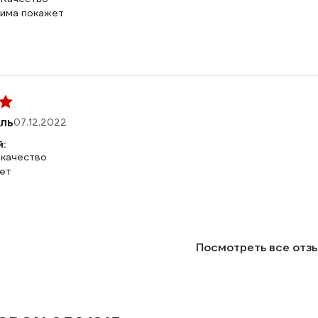
Зима покажет
ль
07.12.2022
:
 качество
нет
Посмотреть все отз