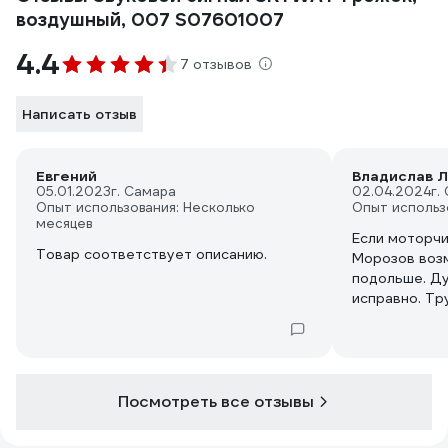
воздушный, 007 S07601007
4.4
7 отзывов
Написать отзыв
Евгений
Владислав Л
05.01.2023
г. Самара
02.04.2024
г.
Опыт использования: Несколько
Опыт использ
месяцев
Если моторчи
Товар соответствует описанию.
Морозов воз
подольше. Ду
исправно. Т
морозы. Звук
Посмотреть все отзывы