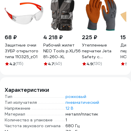
68 ₽
4 218 ₽
225 ₽
15 
Защитные очки
Рабочий жилет
Утепленные
Диэл
ЗУБР открытого
NEO Tools p.XL/56
перчатки Jeta
перч
типа 110325_z01
81-260-XL
Safety с
HON
латексным
Элек
4.2
(115)
4.7
(40)
4.9
(130)
5
(
покрытием,
Клас
размер 9/L JLW-
Elect
101-L
0, 2
Характеристики
Тип
рожковый
Тип излучателя
пневматический
Напряжение
12 В
Материал
металл/пластик
Количество в упаковке
1
Частота звукового сигнала
680 Гц