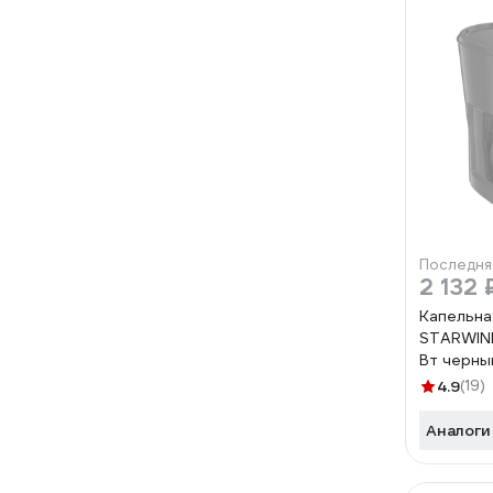
Последня
2 132 
Капельна
STARWIN
Вт черны
4.9
(19)
Аналоги