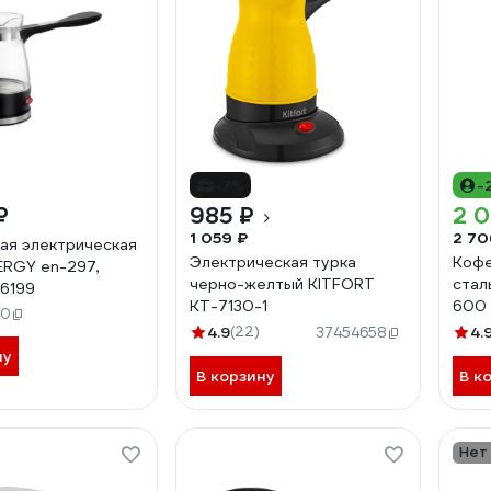
-7%
-
₽
985 ₽
2 0
1 059 ₽
2 70
ая электрическая
Электрическая турка
Кофе
ERGY en-297,
черно-желтый KITFORT
стал
6199
КТ-7130-1
600 
40
подо
4.9
(22)
4.
37454658
CT-1
ну
В корзину
В к
Нет