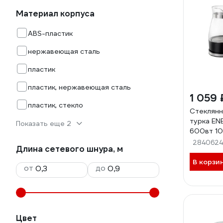
Материал корпуса
ABS-пластик
нержавеющая сталь
пластик
пластик, нержавеющая сталь
1 059 
пластик, стекло
Стеклянн
турка EN
Показать еще 2
600вт 10
284062
Длина сетевого шнура, м
В корзи
от
до
Цвет