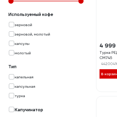
Используемый кофе
зерновой
зерновой, молотый
капсулы
4 999
Турка Р
молотый
CM745
4420041
Тип
В корзи
капельная
капсульная
турка
Капучинатор