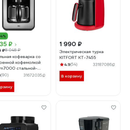
14%
35 ₽
1 990 ₽
5 ₽
8 048 ₽
Электрическая турка
льная кофеварка со
KITFORT КТ-7455
оенной кофемолкой
4.9
(54)
33187086
m7000 стальной-
ый 86199514
8
(90)
31672035
В корзину
орзину