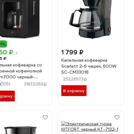
11%
50 ₽
1 799 ₽
5 ₽
Капельная кофеварка
льная кофеварка со
Scarlett 2-6 чашек, 600W
оенной кофемолкой
SC-CM33018
cm7000 черный-
25226973
вое золото 86199512
8
(105)
31672059
В корзину
орзину