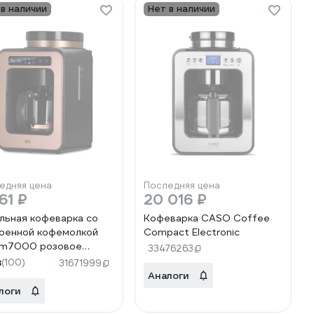
 в наличии
Нет в наличии
едняя цена
Последняя цена
61 ₽
20 016 ₽
льная кофеварка со
Кофеварка CASO Coffee
оенной кофемолкой
Compact Electronic
cm7000 розовое
33476263
то-черный 86199513
8
(100)
31671999
Аналоги
логи