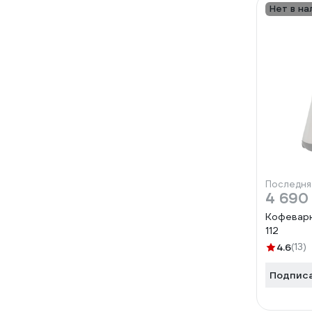
Нет в на
Последня
4 690
Кофеварк
112
4.6
(13)
Подпис