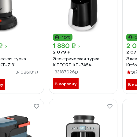
-10%
-
₽
1 880 ₽
2 
2 079 ₽
2 07
еская турка
Электрическая турка
Элек
КТ-7131
KITFORT КТ-7454
Kitf
33187026
3
(
34086181
В корзину
ну
В к