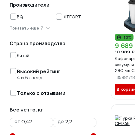
Производители
BQ
KITFORT
Показать еще 7
-12%
Страна производства
9 689
10 989 ₽
Китай
Кофеварк
аккумуля
280 мл 
Высокий рейтинг
4 и 5 звезд
35981718
В корзи
Только с отзывами
Вес нетто, кг
от
до