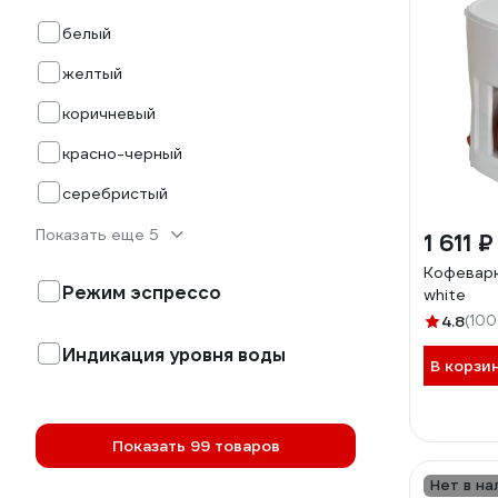
белый
желтый
коричневый
красно-черный
серебристый
Показать еще 5
1 611 ₽
Кофеварк
Режим эспрессо
white
4.8
(100
Индикация уровня воды
В корзи
Показать 99 товаров
Нет в на