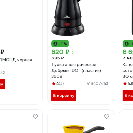
-11%
-
 ₽
620 ₽
6 6
695 ₽
7 48
ЕДМОНД черная
Турка электрическая
Капе
Добрыня DO- (пластик)
встр
6
3608
BQ 
розо
4
(3)
4.
41840741
ну
В корзину
В к