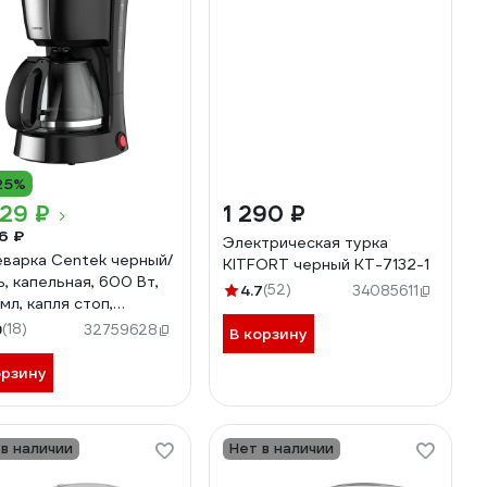
25%
29 ₽
1 290 ₽
6 ₽
Электрическая турка
варка Centek черный/
KITFORT черный КТ-7132-1
ь, капельная, 600 Вт,
4.7
(52)
34085611
мл, капля стоп,
грев, съемный фильтр
9
(18)
32759628
В корзину
148
орзину
 в наличии
Нет в наличии