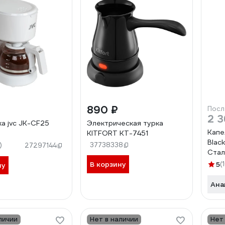
890 ₽
Посл
2 3
а jvc JK-CF25
Электрическая турка
Капе
KITFORT КТ-7451
Blac
)
37738338
27297144
Стал
В корзину
5
(
ну
Ана
личии
Нет в наличии
Нет