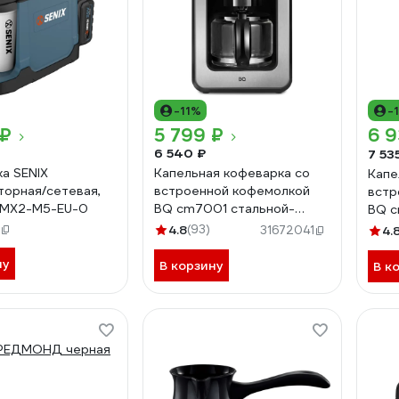
-11%
-
 ₽
5 799 ₽
6 9
6 540 ₽
7 53
а SENIX
Капельная кофеварка со
Капе
торная/сетевая,
встроенной кофемолкой
встр
CMX2-M5-EU-0
BQ cm7001 стальной-
BQ c
черный 86199511
черн
4.8
(93)
31672041
4.
ну
В корзину
В к