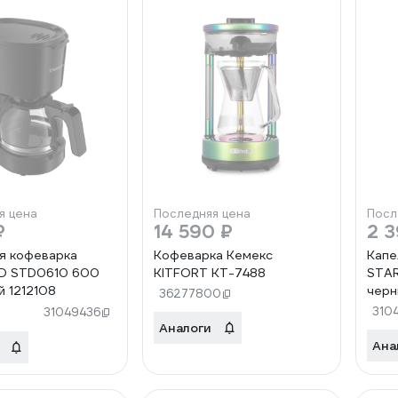
я цена
Последняя цена
Посл
₽
14 590 ₽
2 3
я кофеварка
Кофеварка Кемекс
Капе
D STD0610 600
KITFORT КТ-7488
STAR
й 1212108
черн
36277800
310
31049436
Аналоги
Ана