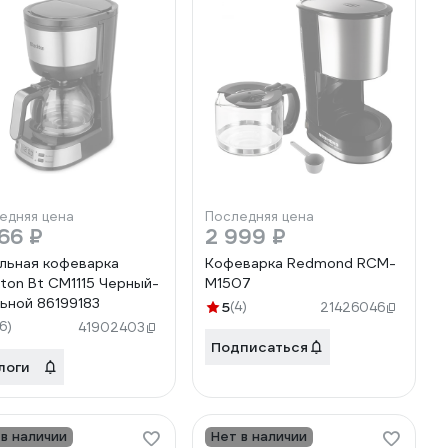
едняя цена
Последняя цена
66 ₽
2 999 ₽
льная кофеварка
Кофеварка Redmond RCM-
kton Bt CM1115 Черный-
M1507
ьной 86199183
5
(4)
21426046
16)
41902403
Подписаться
логи
 в наличии
Нет в наличии