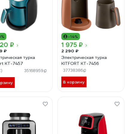
3%
-14%
020 ₽
1 975 ₽
9 ₽
2 290 ₽
трическая турка
Электрическая турка
ort КТ-7457
KITFORT КТ-7456
2)
37738386
35168959
В корзину
орзину