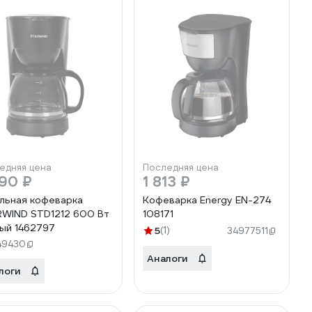
едняя цена
Последняя цена
90 ₽
1 813 ₽
льная кофеварка
Кофеварка Energy EN-274
WIND STD1212 600 Вт
108171
ый 1462797
5
(1)
34977511
49430
Аналоги
логи