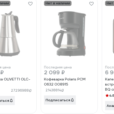
личии
Нет в наличии
Нет
я цена
Последняя цена
Посл
 ₽
2 099 ₽
6 9
а OLIVETTI OLC-
Кофеварка Polaris PCM
Капе
0632 008915
встр
BQ 
21438814
27296988
золо
4.
Подписаться
аться
Ана