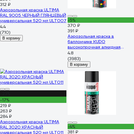
312 ₽
Аэрозольная краска ULTIMA
RAL 9005 ЧЕРНЫЙ ГЛЯНЦЕВЫЙ
-5%
универсальная 520 мл ULT007
370 ₽
4.4
391 ₽
(710)
Аэрозольная краска в
В корзину
баллончике KUDO
высокопрочная алкидная
универсальная глянцевая RAL
4.8
8017 коричневая KU-1012
(3983)
В корзину
-23%
-17%
219 ₽
263 ₽
284 ₽
Аэрозольная краска ULTIMA
-4%
RAL 3020 КРАСНЫЙ
381 ₽
универсальная 520 мл ULT011