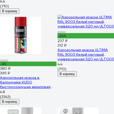
4.4
(710)
В корзину
-24%
237 ₽
312 ₽
Аэрозольная краска ULTIMA
RAL 9003 белый матовый,
универсальная 520 мл ULT003
-4%
4.4
380 ₽
(710)
395 ₽
В корзину
Аэрозольная краска в
баллончике KUDO
быстросохнущая акриловая
универсальная глянцевая RAL
4.8
3020 красная KU-A3020
(3343)
В корзину