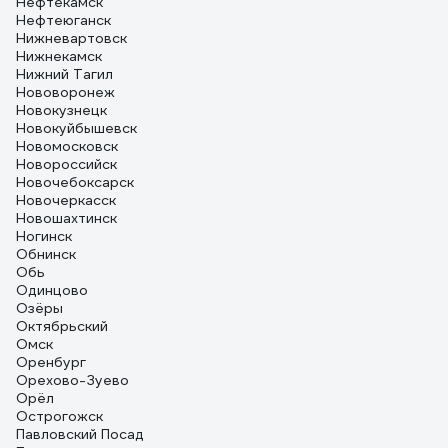
Нефтекамск
Нефтеюганск
Нижневартовск
Нижнекамск
Нижний Тагил
Нововоронеж
Новокузнецк
Новокуйбышевск
Новомосковск
Новороссийск
Новочебоксарск
Новочеркасск
Новошахтинск
Ногинск
Обнинск
Обь
Одинцово
Озёры
Октябрьский
Омск
Оренбург
Орехово-Зуево
Орёл
Острогожск
Павловский Посад