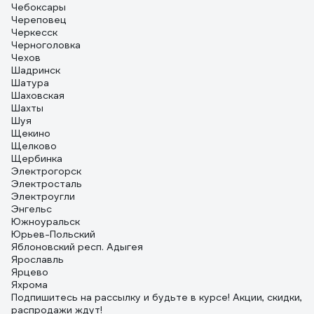
Чебоксары
Череповец
Черкесск
Черноголовка
Чехов
Шадринск
Шатура
Шаховская
Шахты
Шуя
Щекино
Щелково
Щербинка
Электрогорск
Электросталь
Электроугли
Энгельс
Южноуральск
Юрьев-Польский
Яблоновский респ. Адыгея
Ярославль
Ярцево
Яхрома
Подпишитесь
на рассылку
и будьте в курсе! Акции, скидки,
распродажи ждут!