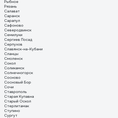
Рыбное
Рязань
Салават
Саранск
Сарапул
Сафоново
Северодвинск
Семилуки
Сергиев Посад
Серпухов
Славянск-на-Кубани
Сланцы
Смоленск
Сокол
Соликамск
Солнечногорск
Сосново
Сосновый Бор
Сочи
Ставрополь
Старая Купавна
Старый Оскол
Стерлитамак
Ступино
Сургут