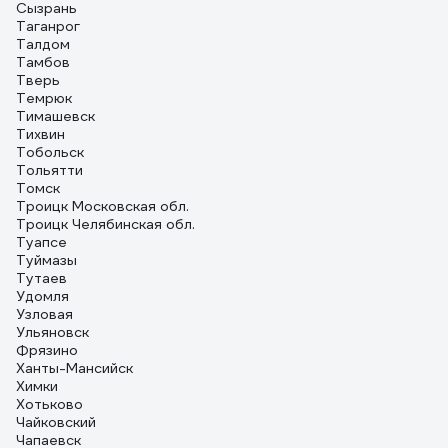
Сызрань
Таганрог
Талдом
Тамбов
Тверь
Темрюк
Тимашевск
Тихвин
Тобольск
Тольятти
Томск
Троицк Московская обл.
Троицк Челябинская обл.
Туапсе
Туймазы
Тутаев
Удомля
Узловая
Ульяновск
Фрязино
Ханты-Мансийск
Химки
Хотьково
Чайковский
Чапаевск