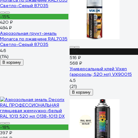
-15%
420 ₽
494 ₽
Аэрозольная грунт-эмаль
Monarca по ржавчине RAL7035
Светло-Серый 87035
4.6
-9%
(114)
516 ₽
В корзину
568 ₽
Универсальный клей Vixen
(аэрозоль; 520 мл) VX90015
4.5
(21)
В корзину
-18%
397 ₽