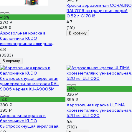
340 ₽
Краска аэрозольная CORALINO
RAL7016 антрацитово-серый
0.52 л C17016
-15%
4.7
370 ₽
(141)
435 ₽
Аэрозольная краска в
В корзину
баллончике KUDO
высокопрочная алкидная
универсальная глянцевая RAL
4.8
7012 тёмно-серая KU-1016
(3983)
В корзину
-15%
336 ₽
-4%
395 ₽
380 ₽
Аэрозольная краска ULTIMA
395 ₽
хром металлик, универсальная,
Аэрозольная краска в
520 мл ULT020
баллончике KUDO
4.4
быстросохнущая акриловая
(710)
универсальная матовая RAL