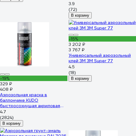
3.9
(72)
В корзину
-15%
3 202 ₽
3 767 ₽
Универсальный аэрозольный
клей 3M 3M Super 77
4.5
(18)
-19%
В корзину
329 ₽
408 ₽
Аэрозольная краска в
баллончике KUDO
быстросохнущая акриловая
универсальная полуматовая
4.7
SATIN RAL 7001 серая KU-
(2824)
0A7001
В корзину