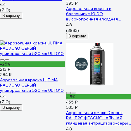
395 ₽
4.4
Аэрозольная краска в
(710)
баллончике KUDO
В корзину
высокопрочная алкидная
универсальная глянцевая RAL
4.8
9005 чёрная KU-1002
(3983)
В корзину
-25%
213 ₽
284 ₽
Аэрозольная краска ULTIMA
RAL 7040 СЕРЫЙ
универсальная 520 мл ULT010
4.4
-15%
(710)
455 ₽
535 ₽
В корзину
Аэрозольная эмаль Decorix
RAL ПРОФЕССИОНАЛЬНАЯ
глянцевая антрацитово-серый
RAL 7016 520 мл 0138-7016 DX
4.8