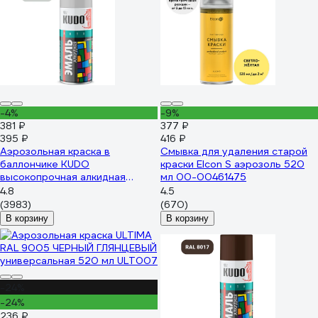
-4%
-9%
381 ₽
377 ₽
395 ₽
416 ₽
Аэрозольная краска в
Смывка для удаления старой
баллончике KUDO
краски Elcon S аэрозоль 520
высокопрочная алкидная
мл 00-00461475
универсальная глянцевая RAL
4.8
4.5
7035 светло-серая KU-1017
(3983)
(670)
В корзину
В корзину
-24%
-24%
236 ₽