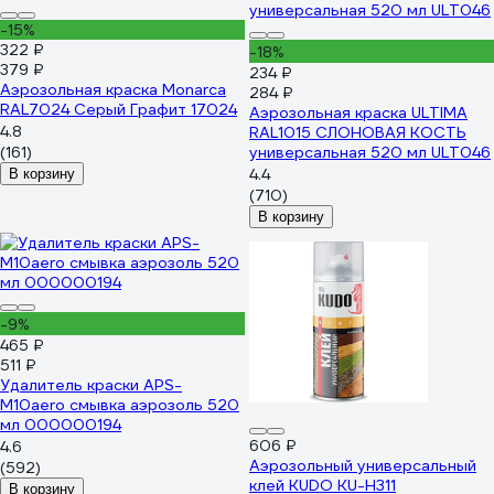
-15%
322 ₽
-18%
379 ₽
234 ₽
Аэрозольная краска Monarca
284 ₽
RAL7024 Серый Графит 17024
Аэрозольная краска ULTIMA
4.8
RAL1015 СЛОНОВАЯ КОСТЬ
(161)
универсальная 520 мл ULT046
4.4
В корзину
(710)
В корзину
-9%
465 ₽
511 ₽
Удалитель краски APS-
M10aero смывка аэрозоль 520
мл 000000194
606 ₽
4.6
Аэрозольный универсальный
(592)
клей KUDO KU-H311
В корзину