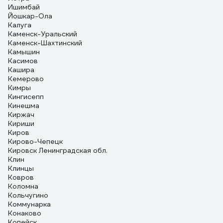
Ишимбай
Йошкар-Ола
Калуга
Каменск-Уральский
Каменск-Шахтинский
Камышин
Касимов
Кашира
Кемерово
Кимры
Кингисепп
Кинешма
Киржач
Кириши
Киров
Кирово-Чепецк
Кировск Ленинградская обл.
Клин
Клинцы
Ковров
Коломна
Кольчугино
Коммунарка
Конаково
Копейск