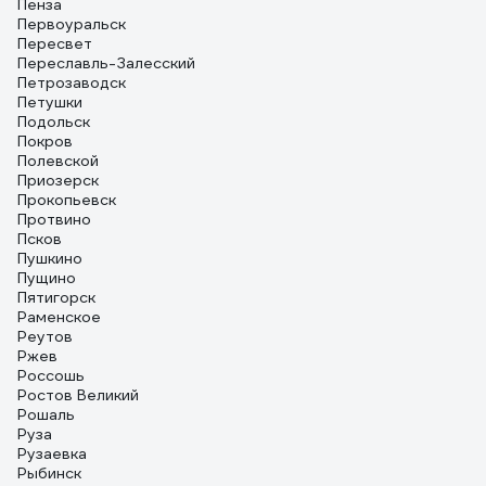
Пенза
Первоуральск
Пересвет
Переславль-Залесский
Петрозаводск
Петушки
Подольск
Покров
Полевской
Приозерск
Прокопьевск
Протвино
Псков
Пушкино
Пущино
Пятигорск
Раменское
Реутов
Ржев
Россошь
Ростов Великий
Рошаль
Руза
Рузаевка
Рыбинск