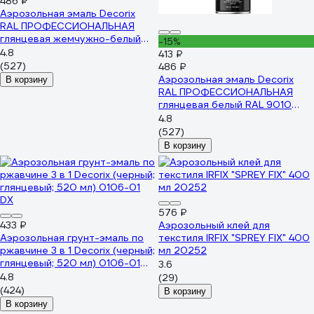
486 ₽
Аэрозольная эмаль Decorix
RAL ПРОФЕССИОНАЛЬНАЯ
глянцевая жемчужно-белый
-15%
RAL 1013 520 мл 0138-1013 DX
4.8
413 ₽
(527)
486 ₽
Аэрозольная эмаль Decorix
В корзину
RAL ПРОФЕССИОНАЛЬНАЯ
глянцевая белый RAL 9010
520 мл 0138-9010 DX
4.8
(527)
В корзину
576 ₽
433 ₽
Аэрозольный клей для
Аэрозольная грунт-эмаль по
текстиля IRFIX "SPREY FIX" 400
ржавчине 3 в 1 Decorix (черный;
мл 20252
глянцевый; 520 мл) 0106-01
3.6
DX
4.8
(29)
(424)
В корзину
В корзину