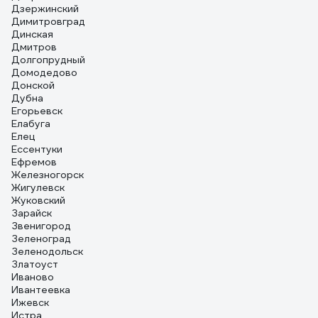
Дзержинский
Димитровград
Динская
Дмитров
Долгопрудный
Домодедово
Донской
Дубна
Егорьевск
Елабуга
Елец
Ессентуки
Ефремов
Железногорск
Жигулевск
Жуковский
Зарайск
Звенигород
Зеленоград
Зеленодольск
Златоуст
Иваново
Ивантеевка
Ижевск
Истра