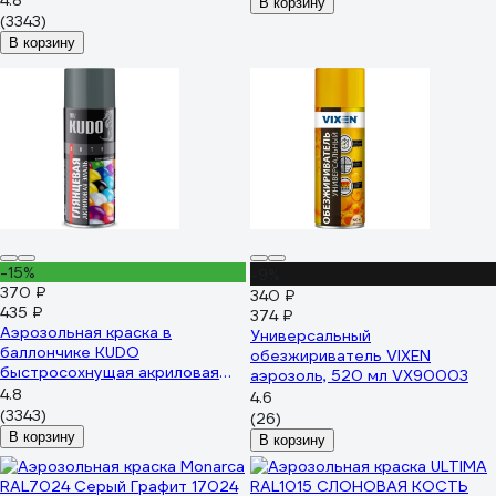
4.8
В корзину
9005 чёрная KU-A9005M
(3343)
В корзину
-15%
-9%
370 ₽
340 ₽
435 ₽
374 ₽
Аэрозольная краска в
Универсальный
баллончике KUDO
обезжириватель VIXEN
быстросохнущая акриловая
аэрозоль, 520 мл VX90003
универсальная глянцевая RAL
4.8
4.6
7012 тёмно-серая KU-A7012
(3343)
(26)
В корзину
В корзину