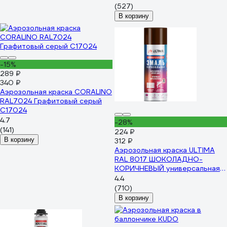
(527)
В корзину
-15%
289 ₽
340 ₽
Аэрозольная краска CORALINO
RAL7024 Графитовый серый
С17024
4.7
-28%
(141)
224 ₽
В корзину
312 ₽
Аэрозольная краска ULTIMA
RAL 8017 ШОКОЛАДНО-
КОРИЧНЕВЫЙ универсальная
520 мл ULT034
4.4
(710)
В корзину