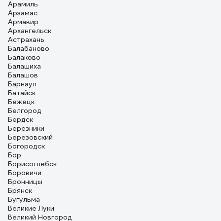
Арамиль
Арзамас
Армавир
Архангельск
Астрахань
Балабаново
Балаково
Балашиха
Балашов
Барнаул
Батайск
Бежецк
Белгород
Бердск
Березники
Березовский
Богородск
Бор
Борисоглебск
Боровичи
Бронницы
Брянск
Бугульма
Великие Луки
Великий Новгород