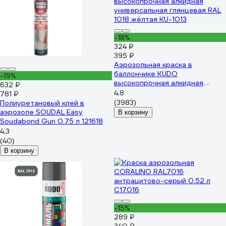
-18%
324 ₽
395 ₽
Аэрозольная краска в
баллончике KUDO
-19%
высокопрочная алкидная
632 ₽
универсальная глянцевая RAL
4.8
781 ₽
1018 жёлтая KU-1013
(3983)
Полиуретановый клей в
аэрозоле SOUDAL Easy
В корзину
Soudabond Gun 0.75 л 121618
4.3
(40)
В корзину
-15%
289 ₽