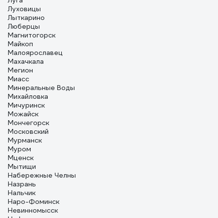
Луга
Луховицы
Лыткарино
Люберцы
Магнитогорск
Майкоп
Малоярославец
Махачкала
Мегион
Миасс
Минеральные Воды
Михайловка
Мичуринск
Можайск
Мончегорск
Московский
Мурманск
Муром
Мценск
Мытищи
Набережные Челны
Назрань
Нальчик
Наро-Фоминск
Невинномысск