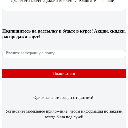
Для своего качества даже более чем. 7. Клипса. Ее наличие
легко решает вопрос класть или ставить инструмент,
особенно на высоте. 8. Расширенный диапазон регулировки
момента затяжки (20+1), хватит на все случаи жизни.
Подойдет даже для самых мягких материалов. 9. Съемный
патрон и возможность работы без патрона. 10. Подсветка
Подпишитесь
на рассылку
и будьте в курсе! Акции, скидки,
рабочей зоны и индикация заряда аккумулятора. 11. Быстрая,
распродажи ждут!
умная зарядка. И на данный момент (2017г), одно из самых
миниатюрных зарядных устройств, что хочется отметить
отдельно! 12. Аккумуляторы. Хорошие, емкие аккумуляторы
(есть с чем сравнить). Разборные. Устойчивые. 13. Кейс. Он
заслуживает отдельной оценки.
Подписаться
13 отзывов
Отзыв о дрели-шуруповерте Dewalt XR
FLEXVOLT ADVANTAGE XRP DCD999NT-XJ
Оригинальные товары с гарантией!
Установите мобильное приложение, чтобы информация по заказам
Василий К.
17.12.2021
всегда была под рукой
Мощность Эргономичность Универсальность Металлические
патрон и редуктор Бесщеточный мотор Качественный