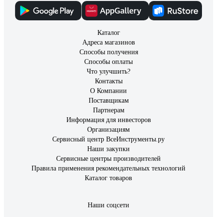
приятный пластик Прорезиненная хваткая рукоять Удобная
подсветка Более длинная рукоятка
Каталог
Адреса магазинов
158 отзывов
Способы получения
Отзыв о шуруповерте Metabo BS 18
Способы оплаты
Что улучшить?
Контакты
О Компании
Антон Ф.
05.06.2020
Поставщикам
мощный, быстрозажимной патрон для дома хватает
Партнерам
Информация для инвесторов
Организациям
Сервисный центр ВсеИнструменты.ру
Наши закупки
Сервисные центры производителей
Правила применения рекомендательных технологий
Каталог товаров
Наши соцсети