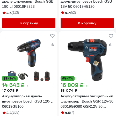
дрель-шуруповерт Bosch GSB
дрель-шуруповерт Bosch GSB
180-LI 06019F8323
18V-50 06019H5120
4.5
4.7
(113)
(52)
В корзину
В корзину
-14%
-7%
14 645 ₽
16 809 ₽
17 078 ₽
18 074 ₽
Аккумуляторная дрель-
Аккумуляторный бесщеточный
шуруповерт Bosch GSB 120-LI
шуруповерт Bosch GSR 12V-30
06019G8100
06019G9080 GSR12V-30
06019G9080
4.4
4.9
(205)
(7)