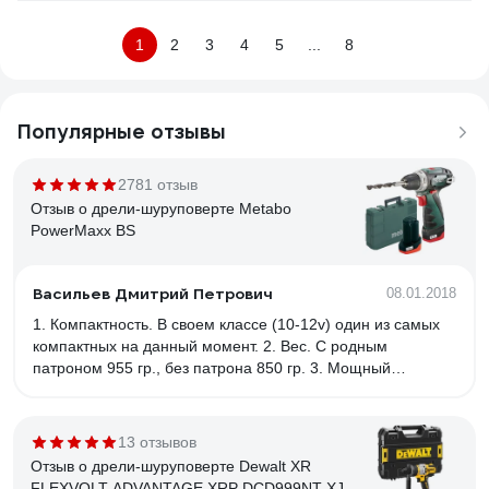
1
2
3
4
5
...
8
Популярные отзывы
2781 отзыв
Отзыв о дрели-шуруповерте Metabo
PowerMaxx BS
Васильев Дмитрий Петрович
08.01.2018
1. Компактность. В своем классе (10-12v) один из самых
компактных на данный момент. 2. Вес. С родным
патроном 955 гр., без патрона 850 гр. 3. Мощный
крутящий момент 34 Нм. 4. Надежность. Внутри,
полностью металлический редуктор с блокировкой
шпинделя. В работе уже 1,5 года, никаких нареканий
13 отзывов
даже с тяжелым металлическим патроном. 5. Эргономика.
Отзыв о дрели-шуруповерте Dewalt XR
Эргономика на высоте, но оцениваешь ее не сразу, уже в
FLEXVOLT ADVANTAGE XRP DCD999NT-XJ