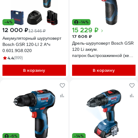
-4%
-14%
15 229 ₽
12 000 ₽
12 546 ₽
17 606 ₽
Аккумуляторный шуруповерт
Дрель-шуруповерт Bosch GSR
Bosch GSR 120-LI 2 А*ч
120 Li аккум.
0.601.9G8.020
патрон:быстрозажимной (кейс
4.4
(899)
в комплекте) 06019G80F0
В корзину
В корзину
-6%
-14%