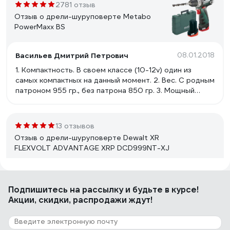
2781 отзыв
Отзыв о дрели-шуруповерте Metabo
PowerMaxx BS
Васильев Дмитрий Петрович
08.01.2018
1. Компактность. В своем классе (10-12v) один из
самых компактных на данный момент. 2. Вес. С родным
патроном 955 гр., без патрона 850 гр. 3. Мощный
крутящий момент 34 Нм. 4. Надежность. Внутри,
полностью металлический редуктор с блокировкой
шпинделя. В работе уже 1,5 года, никаких нареканий
13 отзывов
даже с тяжелым металлическим патроном. 5.
Отзыв о дрели-шуруповерте Dewalt XR
Эргономика. Эргономика на высоте, но оцениваешь
FLEXVOLT ADVANTAGE XRP DCD999NT-XJ
ее не сразу, уже в работе. 6. Доступная цена. Для
своего качества даже более чем. 7. Клипса. Ее
наличие легко решает вопрос класть или ставить
Василий К.
17.12.2021
инструмент, особенно на высоте. 8. Расширенный
Подпишитесь
на рассылку
и будьте в курсе!
Мощность Эргономичность Универсальность
диапазон регулировки момента затяжки (20+1), хватит
Акции, скидки, распродажи ждут!
Металлические патрон и редуктор Бесщеточный
на все случаи жизни. Подойдет даже для самых мягких
мотор Качественный приятный пластик
материалов. 9. Съемный патрон и возможность
Прорезиненная хваткая рукоять Удобная подсветка
работы без патрона. 10. Подсветка рабочей зоны и