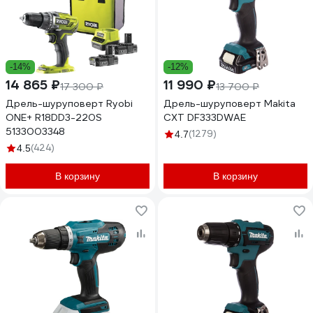
-14%
-12%
14 865 ₽
11 990 ₽
17 300 ₽
13 700 ₽
Дрель-шуруповерт Ryobi
Дрель-шуруповерт Makita
ONE+ R18DD3-220S
CXT DF333DWAE
5133003348
(1279)
4.7
(424)
4.5
В корзину
В корзину