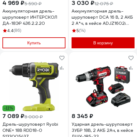
4 969 ₽
3 030 ₽
5 590 ₽
12 075 ₽
Аккумуляторная дрель-
Аккумуляторная дрель-
шуруповерт ИНТЕРСКОЛ
шуруповерт DCA 16 В, 2 АКБ
ДА-18ЭР 436.2.2.20
2 А*ч, в кейсе ADJZ1602i
(TYPE E)
(86)
(14)
4.4
5
Купить
В корзину
-11%
7 089 ₽
8 345 ₽
8 000 ₽
Дрель-шуруповерт Ryobi
Ударная дрель-шуруповерт
ONE+ 18В RDD18-0
ЗУБР 18В, 2 АКБ 2Ач, в кейсе
5133005437
ДШУ-185-22