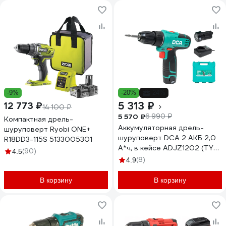
-9%
-20%
-24%
5 313 ₽
12 773 ₽
14 100 ₽
5 570 ₽
6 990 ₽
Компактная дрель-
Аккумуляторная дрель-
шуруповерт Ryobi ONE+
шуруповерт DCA 2 АКБ 2,0
R18DD3-115S 5133005301
А*ч, в кейсе ADJZ1202 (TYPE
(90)
4.5
E)
(8)
4.9
В корзину
В корзину