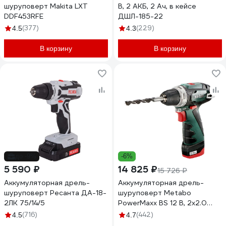
шуруповерт Makita LXT
В, 2 АКБ, 2 Ач, в кейсе
DDF453RFE
ДШЛ-185-22
(377)
(229)
4.5
4.3
В корзину
В корзину
до -9%
-6%
5 590 ₽
14 825 ₽
15 726 ₽
Аккумуляторная дрель-
Аккумуляторная дрель-
шуруповерт Ресанта ДА-18-
шуруповерт Metabo
2ЛК 75/14/5
PowerMaxx BS 12 В, 2х2.0
600984000
(716)
(442)
4.5
4.7