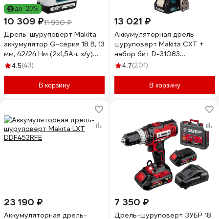
до -20%
10 309 ₽
13 021 ₽
11 990 ₽
Дрель-шуруповерт Makita
Аккумуляторная дрель-
аккумулятор G-серия 18 В, 13
шуруповерт Makita CXT +
мм, 42/24 Нм (2x1,5Ач, з/у)
набор бит D-31083
DF488D002
DF333DYX14
(43)
(201)
4.5
4.7
В корзину
В корзину
23 190 ₽
7 350 ₽
Аккумуляторная дрель-
Дрель-шуруповерт ЗУБР 18