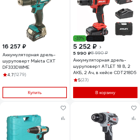
-33%
-42%
5 252 ₽
16 257 ₽
5 990 ₽
8 990 ₽
Аккумуляторная дрель-
Аккумуляторная дрель-
шуруповерт Makita CXT
шуруповерт ATLET 18 В, 2
DF333DWME
АКБ, 2 Ач, в кейсе CDT218D5
(1279)
4.7
(23)
5
Купить
В корзину