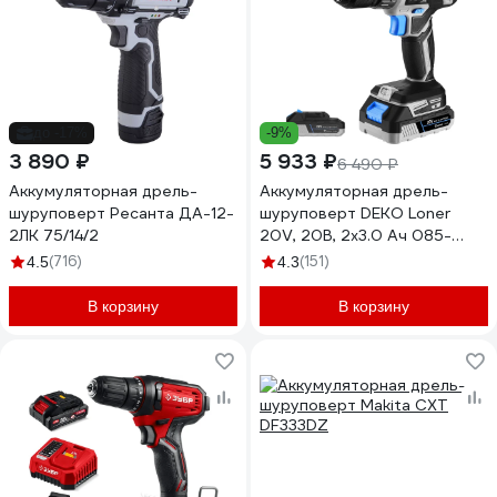
до -17%
-9%
3 890 ₽
5 933 ₽
6 490 ₽
Аккумуляторная дрель-
Аккумуляторная дрель-
шуруповерт Ресанта ДА-12-
шуруповерт DEKO Loner
2ЛК 75/14/2
20V, 20В, 2x3.0 Ач 085-
1005
(716)
(151)
4.5
4.3
В корзину
В корзину