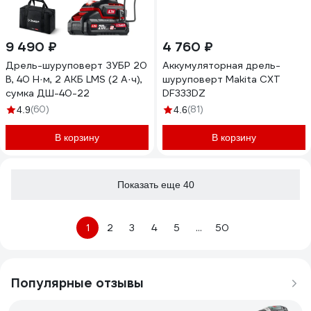
9 490 ₽
4 760 ₽
Дрель-шуруповерт ЗУБР 20
Аккумуляторная дрель-
В, 40 Н·м, 2 АКБ LMS (2 А·ч),
шуруповерт Makita CXT
сумка ДШ-40-22
DF333DZ
(60)
(81)
4.9
4.6
В корзину
В корзину
Показать еще 40
1
2
3
4
5
...
50
Популярные отзывы