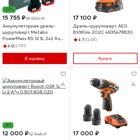
-17%
15 755 ₽
17 100 ₽
18 990 ₽
Аккумуляторная дрель-
Дрель-шуруповерт AEG
шуруповерт Metabo
BS18G4-202C 4935478630
PowerMaxx BS 12 В, 2х2 Ач,
(1248)
4.7
Li-Ion, LC40, патрон, кейс
(2781)
4.8
600080500
В корзину
Купить
-4%
12 000 ₽
17 000 ₽
12 546 ₽