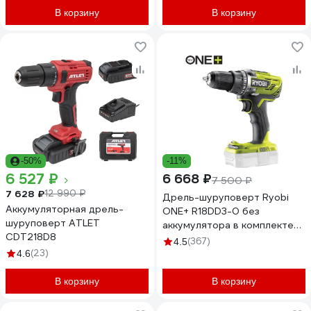
В корзину
В корзину
-50%
-11%
6 527 ₽
6 668 ₽
7 500 ₽
7 628 ₽
12 990 ₽
Дрель-шуруповерт Ryobi
Аккумуляторная дрель-
ONE+ R18DD3-0 без
шуруповерт ATLET
аккумулятора в комплекте
CDT218D8
5133002889
(367)
4.5
(23)
4.6
В корзину
В корзину