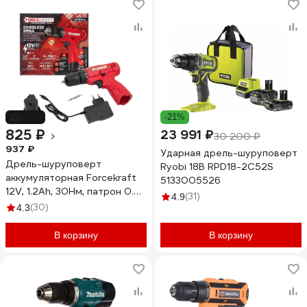
-12%
-21%
825 ₽
23 991 ₽
30 200 ₽
937 ₽
Ударная дрель-шуруповерт
Дрель-шуруповерт
Ryobi 18В RPD18-2C52S
аккумуляторная Forcekraft
5133005526
12V, 1.2Ah, 30Нм, патрон 0.8-
(31)
4.9
10 мм FK-CDA12V Li-
(30)
4.3
ion(61278)
В корзину
В корзину