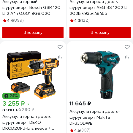
Аккумуляторный
Аккумуляторная дрель-
шуруповерт Bosch GSR 120-
шуруповерт AEG BS 12C2 LI-
LI 2 А*ч 0.601.9G8.020
202B 4935448465
(899)
(122)
4.4
4.3
В корзину
В корзину
-24%
3 255 ₽
11 645 ₽
3 910 ₽
4 290 ₽
Аккумуляторная дрель-
Аккумуляторная дрель-
шуруповерт Makita
шуруповерт DEKO
DF330DWE
DKCD20FU-Li в кейсе +
(307)
4.5