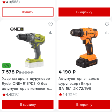
набор 63 инструмента для
(588)
4.3
дома, 20В, 2х2.0Ач (2024)
063-4093
Купить
В корзину
-8%
7 578 ₽
4 190 ₽
8 200 ₽
Ударная дрель-шуруповерт
Аккумуляторная дрель-
Ryobi ONE+ R18PD3-0 без
шуруповерт Вихрь
аккумулятора в комплекте
ДА-18Л-2К 72/14/9
5133002888
(236)
(1074)
4.4
4.6
В корзину
В корзину