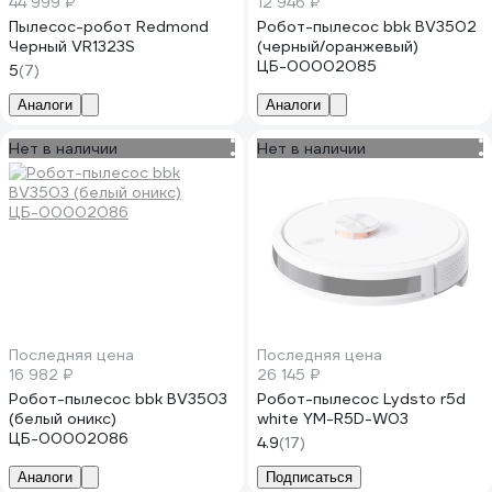
44 999 ₽
12 946 ₽
Пылесос-робот Redmond
Робот-пылесос bbk BV3502
Черный VR1323S
(черный/оранжевый)
ЦБ-00002085
5
(7)
Аналоги
Аналоги
Нет в наличии
Нет в наличии
Последняя цена
Последняя цена
16 982 ₽
26 145 ₽
Робот-пылесос bbk BV3503
Робот-пылесос Lydsto r5d
(белый оникс)
white YM-R5D-W03
ЦБ-00002086
4.9
(17)
Аналоги
Подписаться