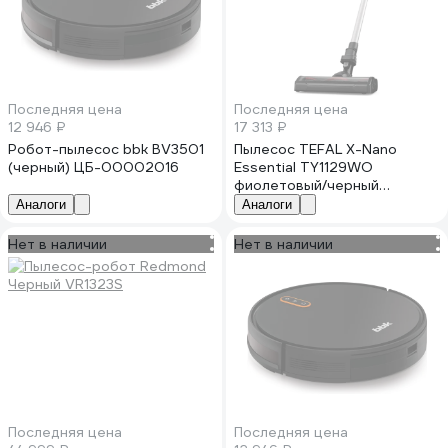
Последняя цена
Последняя цена
12 946 ₽
17 313 ₽
Робот-пылесос bbk BV3501
Пылесос TEFAL X-Nano
(черный) ЦБ-00002016
Essential TY1129WO
фиолетовый/черный
1930609
Аналоги
Аналоги
Нет в наличии
Нет в наличии
Последняя цена
Последняя цена