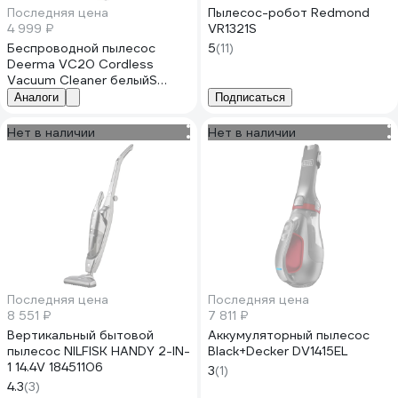
Последняя цена
Пылесос-робот Redmond
4 999 ₽
VR1321S
Беспроводной пылесос
5
(11)
Deerma VC20 Cordless
Vacuum Cleaner белыйS
DEM-VC20S
Аналоги
Подписаться
Нет в наличии
Нет в наличии
Последняя цена
Последняя цена
8 551 ₽
7 811 ₽
Вертикальный бытовой
Аккумуляторный пылесос
пылесос NILFISK HANDY 2-IN-
Black+Decker DV1415EL
1 14.4V 18451106
3
(1)
4.3
(3)