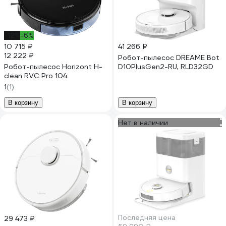
-12%
-6%
10 715 ₽
41 266 ₽
12 222 ₽
Робот-пылесос DREAME Bot
Робот-пылесос Horizont H-
D10PlusGen2-RU, RLD32GD
clean RVC Pro 104
1
(1)
В корзину
В корзину
Нет в наличии
Последняя цена
29 473 ₽