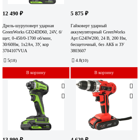
12 490 ₽
5 875 ₽
Дрель-шуруповерт ударная
Гайковерт ударный
GreenWorks GD24DD60, 24V, б/
аккумуляторный GreenWorks
щет, 0-450/0-1700 об/мин,
Арт.G24IW200, 24 В, 200 Нм,
30/60Нм, 1x2Ач, ЗУ, кор
бесщеточный, без АКБ и ЗУ
3704107VUA
3803607
5
(18)
4.8
(10)
В корзину
В корзину
13 990 ₽
4 620 ₽