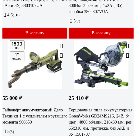
2Ач и ЗУ, 3803107UA
300Нм, 3 режима, 1x2Ач, ЗУ,
коробка 3802807VUA
4.6
(16)
5
(7)
В корзину
В корзину
55 000 ₽
25 410 ₽
Гайковёрт аккумуляторный Дело
Торцовочная пила аккумуляторная
Техники 1 с усилителем крутящего
GreenWorks GD24MS216, 24В, б/
момента 960850
щет., 4800 об/мин, 216x30 мм, рез
65х310 мм, протяжка, без АКБ и
5
(3)
ЗУ 1501707