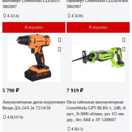
винтоверт Greenworks GD24ID3
гайковерт Greenworks GD24IW400
3802807
3802907
4.1
(14)
4.5
(36)
В корзину
В корзину
5 790 ₽
7 919 ₽
Аккумуляторная дрель-шуруповерт
Пила сабельная аккумуляторная
Вихрь ДА-24Л-2к 72/14/18
GreenWorks GPT-BLRS-1, 24В, б/
щет., 0-3000 об/мин, рез 115 мм
4.6
(1074)
дер., без АКБ и ЗУ 1200607
4.6
(13)