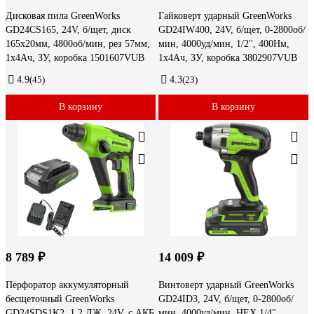
Дисковая пила GreenWorks
Гайковерт ударный GreenWorks
GD24CS165, 24V, б/щет, диск
GD24IW400, 24V, б/щет, 0-2800об/
165х20мм, 4800об/мин, рез 57мм,
мин, 4000уд/мин, 1/2'', 400Нм,
1x4Ач, ЗУ, коробка 1501607VUB
1x4Ач, ЗУ, коробка 3802907VUB
4.9
(45)
4.3
(23)
В корзину
В корзину
8 789 ₽
14 009 ₽
Перфоратор аккумуляторный
Винтоверт ударный GreenWorks
бесщеточный GreenWorks
GD24ID3, 24V, б/щет, 0-2800об/
GD24SDS1K2, 1,2 ДЖ, 24V, c АКБ
мин, 4000уд/мин, HEX 1/4",