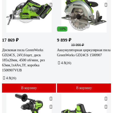
-10%
17 869 ₽
9 899 ₽
10 990 ₽
Дисковая пила GreenWorks
Аккумуляторная циркулярная пила
GD24CS, 24V,б/щет, диск
GreenWorks GD24CS 1500907
185х20мм, 4500 об/мин, рез
4.8
(26)
63мм,1x4Ач,ЗУ, коробка
1500907VUB
4.8
(26)
В корзину
В корзину