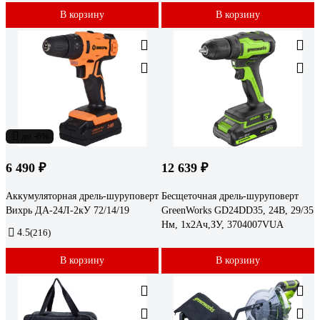
В корзину
В корзину
до -6%
6 490 ₽
12 639 ₽
Аккумуляторная дрель-шуруповерт
Бесщеточная дрель-шуруповерт
Вихрь ДА-24Л-2кУ 72/14/19
GreenWorks GD24DD35, 24В, 29/35
Нм, 1x2Ач,ЗУ, 3704007VUA
4.5
(216)
В корзину
В корзину