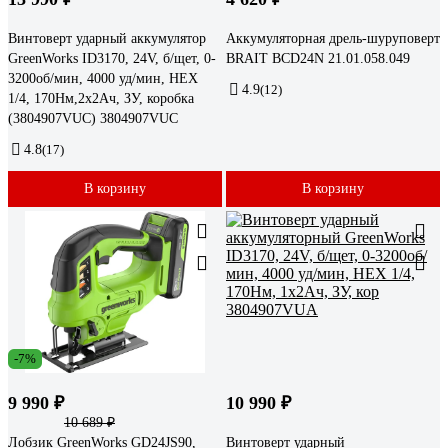
Винтоверт ударный аккумулятор
Аккумуляторная дрель-шуруповерт
GreenWorks ID3170, 24V, б/щет, 0-
BRAIT BCD24N 21.01.058.049
3200об/мин, 4000 уд/мин, HEX
4.9
(12)
1/4, 170Нм,2х2Ач, ЗУ, коробка
(3804907VUС) 3804907VUC
4.8
(17)
В корзину
В корзину
-7%
9 990 ₽
10 990 ₽
10 689 ₽
Лобзик GreenWorks GD24JS90,
Винтоверт ударный