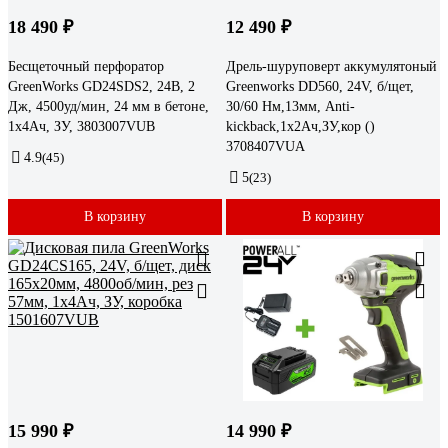
18 490 ₽
12 490 ₽
Бесщеточный перфоратор
Дрель-шуруповерт аккумулятоный
GreenWorks GD24SDS2, 24В, 2
Greenworks DD560, 24V, б/щет,
Дж, 4500уд/мин, 24 мм в бетоне,
30/60 Нм,13мм, Anti-
1x4Ач, ЗУ, 3803007VUB
kickback,1х2Ач,ЗУ,кор ()
3708407VUA
4.9
(45)
5
(23)
В корзину
В корзину
15 990 ₽
14 990 ₽