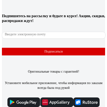
Мощность, мобильность, глубина пропила, хорошая
платформа, поддается регулировке( параллель угол) 6 лет
гарантии
Подпишитесь
на рассылку
и будьте в курсе! Акции, скидки,
распродажи ждут!
239 отзывов
Отзыв о лобзике Ryobi ONE+ R18JS-0
Подписаться
Сухарев Петр Анатольевич
09.07.2020
Это мой первый девайс от Риоби, Отзыв я дам
субъективный, но строгий. Лобзик на даче - как ложка к
обеду, Много работы, особенно летом. Вес тяжелей, чем у
Оригинальные товары с гарантией!
старого &quot;друга&quot;, Но для мужского плеча - не
напруга. В месте любом он к работе готов. Без переносок и
Установите мобильное приложение, чтобы информация по заказам
проводов. Ключ для подошвы на инструменте, Не потеряю,
всегда была под рукой
как раньше, в моменте. Быстрым щелчком я меняю полотна,
Это не ново, но супер удобно. Радует ход - он очень
плавный, Этот момент для меня самый главный. Если при
резке уводит распил, Не надо давить и прикладывать сил,