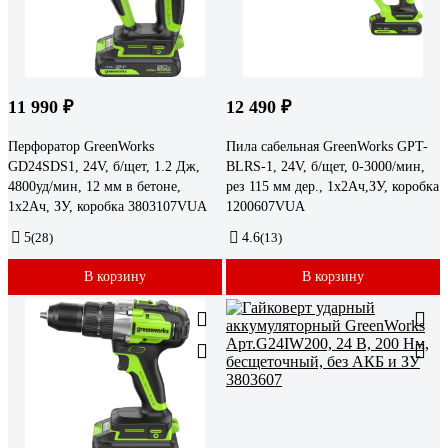
11 990 ₽
12 490 ₽
Перфоратор GreenWorks
Пила сабельная GreenWorks GPT-
GD24SDS1, 24V, б/щет, 1.2 Дж,
BLRS-1, 24V, б/щет, 0-3000/мин,
4800уд/мин, 12 мм в бетоне,
рез 115 мм дер., 1x2Ач,ЗУ, коробка
1x2Ач, ЗУ, коробка 3803107VUA
1200607VUA
5
(28)
4.6
(13)
В корзину
В корзину