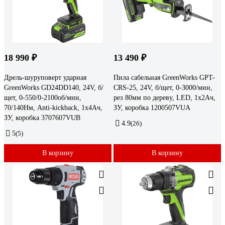
18 990 ₽
13 490 ₽
Дрель-шуруповерт ударная
Пила сабельная GreenWorks GPT-
GreenWorks GD24DD140, 24V, б/
CRS-25, 24V, б/щет, 0-3000/мин,
щет, 0-550/0-2100об/мин,
рез 80мм по дереву, LED, 1x2Ач,
70/140Нм, Anti-kickback, 1x4Ач,
ЗУ, коробка 1200507VUA
ЗУ, коробка 3707607VUB
4.9
(26)
5
(5)
В корзину
В корзину