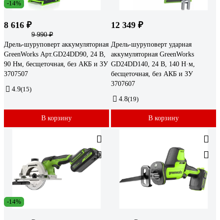
-14%
8 616 ₽
12 349 ₽
9 990 ₽
Дрель-шуруповерт аккумуляторная
Дрель-шуруповерт ударная
GreenWorks Арт.GD24DD90, 24 В,
аккумуляторная GreenWorks
90 Нм, бесщеточная, без АКБ и ЗУ
GD24DD140, 24 В, 140 Н·м,
3707507
бесщеточная, без АКБ и ЗУ
3707607
4.9
(15)
4.8
(19)
В корзину
В корзину
-14%