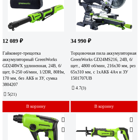
12 089 ₽
34 990 ₽
Гайковерт-трещотка
Торцовочная пила аккумуляторная
аккумуляторный GreenWorks
GreenWorks GD24MS216, 24В, б/
GD24RWX удлиненная, 24В, б/
щет., 4800 об/мин, 216x30 мм, рез
щет, 0-250 об/мин, 1/2DR, 80Нм,
65х310 мм, с 1хАКБ 4Ач и ЗУ
170 мм, без АКБ и ЗУ, сумка
1501707UB
3804207
4.7
(3)
5
(21)
В корзину
В корзину