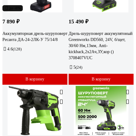
до -8%
7 890 ₽
15 490 ₽
Аккумуляторная дрель-шуруповерт
Дрель-шуруповерт аккумулятоный
Ресанта ДА-24-2ЛК-У 75/14/8
Greenworks DD560, 24V, б/щет,
30/60 Нм,13мм, Anti-
4.6
(128)
kickback,2х2Ач,ЗУ,кор ()
3708407VUC
5
(24)
В корзину
В корзину