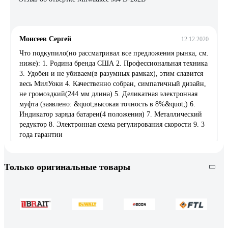
Моисеев Сергей
12.12.2020
Что подкупило(но рассматривал все предложения рынка, см.
ниже): 1. Родина бренда США 2. Профессиональная техника
3. Удобен и не убиваем(в разумных рамках), этим славится
весь МилУоки 4. Качественно собран, симпатичный дизайн,
не громоздкий(244 мм длина) 5. Деликатная электронная
муфта (заявлено: &quot;высокая точность в 8%&quot;) 6.
Индикатор заряда батареи(4 положения) 7. Металлический
редуктор 8. Электронная схема регулирования скорости 9. 3
года гарантии
Только оригинальные товары
38 отзывов
Отзыв о пиле AEG BKS 18 BL-0
Алексей
18.05.2019