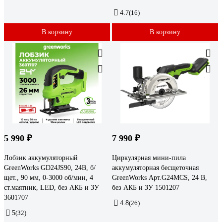
4.7
(16)
В корзину
В корзину
5 990 ₽
7 990 ₽
Лобзик аккумуляторный
Циркулярная мини-пила
GreenWorks GD24JS90, 24В, б/
аккумуляторная бесщеточная
щет., 90 мм, 0-3000 об/мин, 4
GreenWorks Арт.G24MCS, 24 В,
ст.маятник, LED, без АКБ и ЗУ
без АКБ и ЗУ 1501207
3601707
4.8
(26)
5
(32)