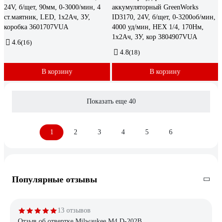
24V, б/щет, 90мм, 0-3000/мин, 4
аккумуляторный GreenWorks
ст.маятник, LED, 1x2Ач, ЗУ,
ID3170, 24V, б/щет, 0-3200об/мин,
коробка 3601707VUA
4000 уд/мин, HEX 1/4, 170Нм,
1х2Ач, ЗУ, кор 3804907VUA
4.6
(16)
4.8
(18)
В корзину
В корзину
Показать еще 40
1
2
3
4
5
6
Популярные отзывы
13 отзывов
Отзыв об отвертке Milwaukee M4 D-202B