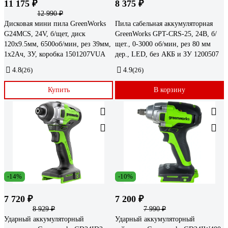
11 175 ₽
8 375 ₽
12 990 ₽
Дисковая мини пила GreenWorks
Пила сабельная аккумуляторная
G24MCS, 24V, б/щет, диск
GreenWorks GPT-CRS-25, 24В, б/
120x9.5мм, 6500об/мин, рез 39мм,
щет., 0-3000 об/мин, рез 80 мм
1x2Ач, ЗУ, коробка 1501207VUA
дер., LED, без АКБ и ЗУ 1200507
4.8
(26)
4.9
(26)
Купить
В корзину
-14%
-10%
7 720 ₽
7 200 ₽
8 929 ₽
7 990 ₽
Ударный аккумуляторный
Ударный аккумуляторный