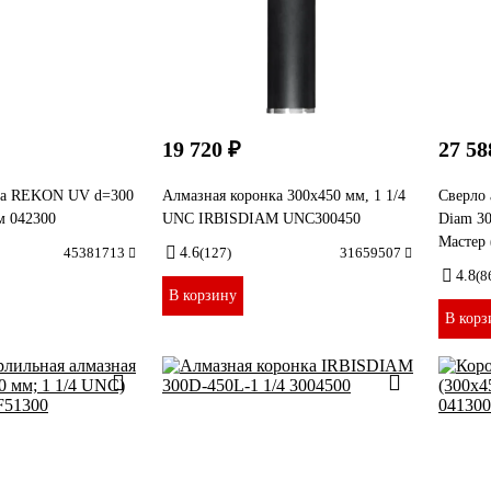
19 720 ₽
27 58
ка REKON UV d=300
Алмазная коронка 300x450 мм, 1 1/4
Сверло 
м 042300
UNC IRBISDIAM UNC300450
Diam 3
Мастер 
45381713
4.6
(127)
31659507
4.8
(8
В корзину
В корз