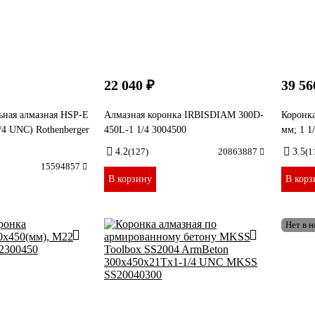
22 040 ₽
39 56
ьная алмазная HSP-E
Алмазная коронка IRBISDIAM 300D-
Коронка
/4 UNC) Rothenberger
450L-1 1/4 3004500
мм; 1 
4.2
(127)
20863887
3.5
(1
15594857
В корзину
В корз
Нет в 