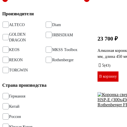
Производители
ALTECO
Diam
GOLDEN
IRBISDIAM
23 700 ₽
DRAGON
KEOS
MKSS Toolbox
Алмазная корон
мм, длина 450 м
REKON
Rothenberger
5
(43)
TORGWIN
В корзину
Страна производства
Германия
Китай
Россия
Южная Корея