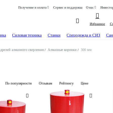
Получение и оплата
Сервис и поддержка
О нас
Инвесто
Избранное
С
ика
Силовая техника
Станки
Спецодежда и СИЗ
Сан
 дрелей алмазного сверления
/
Алмазные коронки
/
300 мм
По популярности
Отзывам
Рейтингу
Цене