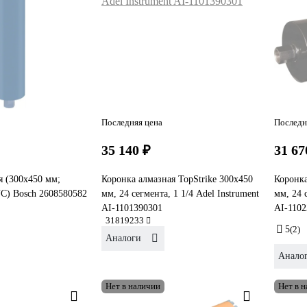
Последняя цена
Последн
35 140 ₽
31 67
я (300х450 мм;
Коронка алмазная TopStrike 300х450
Коронка
NC) Bosch 2608580582
мм, 24 сегмента, 1 1/4 Adel Instrument
мм, 24 
AI-1101390301
AI-1102
31819233
5
(2)
Аналоги
Анало
Нет в наличии
Нет в 