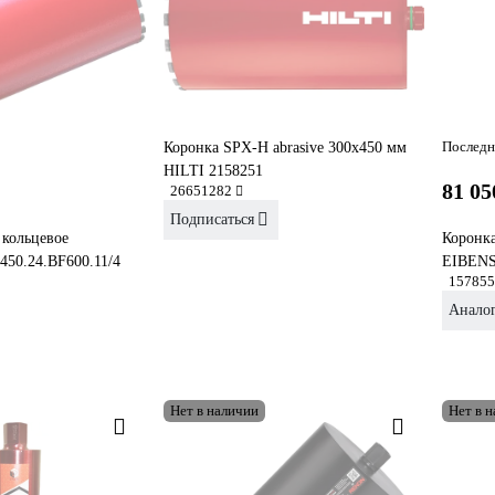
Последн
Коронка SPX-H abrasive 300х450 мм
HILTI 2158251
81 05
26651282
Подписаться
 кольцевое
Коронка
450.24.BF600.11/4
EIBENS
157855
Анало
Нет в наличии
Нет в 