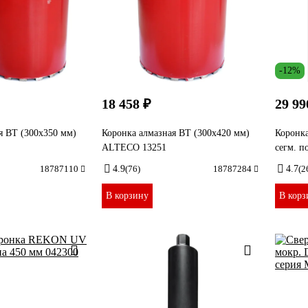
-12%
18 458 ₽
29 99
я ВТ (300х350 мм)
Коронка алмазная ВТ (300х420 мм)
Коронка
ALTECO 13251
сегм. п
18787110
4.9
(76)
18787284
4.7
(2
В корзину
В корз