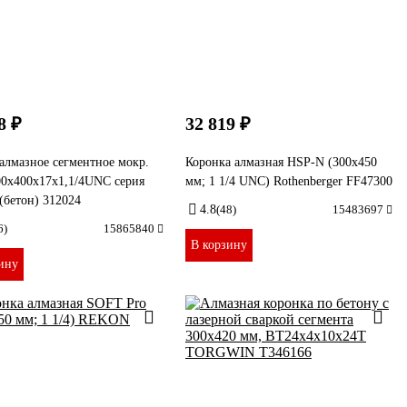
8 ₽
32 819 ₽
алмазное сегментное мокр.
Коронка алмазная HSP-N (300х450
00x400х17x1,1/4UNC серия
мм; 1 1/4 UNC) Rothenberger FF47300
(бетон) 312024
4.8
(48)
15483697
6)
15865840
В корзину
ину