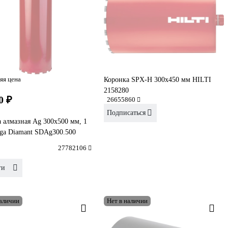
яя цена
Коронка SPX-H 300х450 мм HILTI
2158280
0 ₽
26655860
Подписаться
 алмазная Ag 300х500 мм, 1
lga Diamant SDAg300.500
27782106
ги
наличии
Нет в наличии