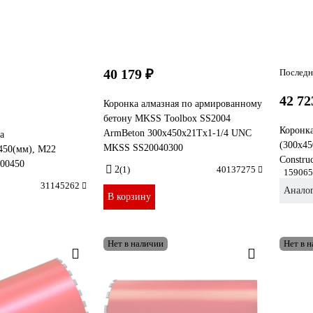
40 179 ₽
Последн
42 72
Коронка алмазная по армированному
бетону MKSS Toolbox SS2004
Коронк
ArmBeton 300x450x21Tx1-1/4 UNC
а
(300х45
MKSS SS20040300
50(мм), М22
Constru
00450
2
(1)
40137275
159065
31145262
Анало
В корзину
Нет в наличии
Нет в 