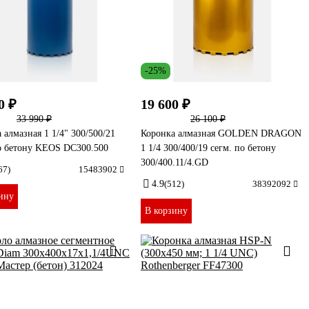
-25%
0 ₽
19 600 ₽
33 990 ₽
26 100 ₽
 алмазная 1 1/4" 300/500/21
Коронка алмазная GOLDEN DRAGON
о бетону KEOS DC300.500
1 1/4 300/400/19 сегм. по бетону
300/400.11/4.GD
67)
15483902
4.9
(512)
38392092
ину
В корзину