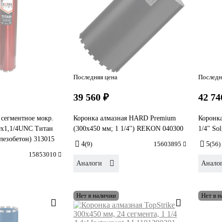
Последняя цена
Последн
39 560 ₽
42 74
 сегментное мокр.
Коронка алмазная HARD Premium
Коронка
0x1,1/4UNC Титан
(300х450 мм; 1 1/4'') REKON 040300
1/4" So
лезобетон) 313015
4
(9)
15603895
5
(56)
15853010
Аналоги
Анало
Нет в наличии
Нет в 