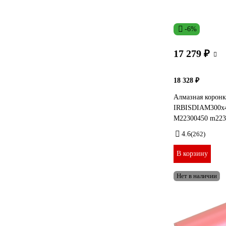
-6%
17 279 ₽
18 328 ₽
Алмазная коронк
IRBISDIAM300x4
М22300450 m223
4.6
(262)
В корзину
Нет в наличии