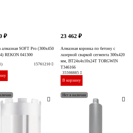
0 ₽
23 462 ₽
 алмазная SOFT Pro (300х450
Алмазная коронка по бетону с
1/4) REKON 041300
лазерной сваркой сегмента 300х420
мм, ВТ24х4х10х24T TORGWIN
1)
15761210
T346166
35598885
ину
В корзину
наличии
Нет в наличии