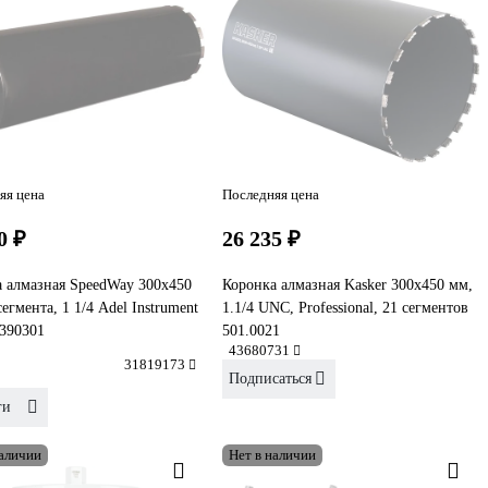
яя цена
Последняя цена
0 ₽
26 235 ₽
 алмазная SpeedWay 300x450
Коронка алмазная Kasker 300х450 мм,
сегмента, 1 1/4 Adel Instrument
1.1/4 UNC, Professional, 21 сегментов
390301
501.0021
43680731
31819173
Подписаться
ги
наличии
Нет в наличии