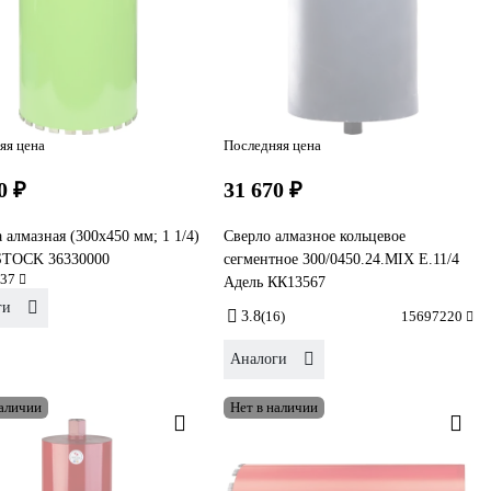
яя цена
Последняя цена
0 ₽
31 670 ₽
 алмазная (300х450 мм; 1 1/4)
Сверло алмазное кольцевое
TOCK 36330000
сегментное 300/0450.24.MIX E.11/4
37
Адель КК13567
ги
3.8
(16)
15697220
Аналоги
наличии
Нет в наличии