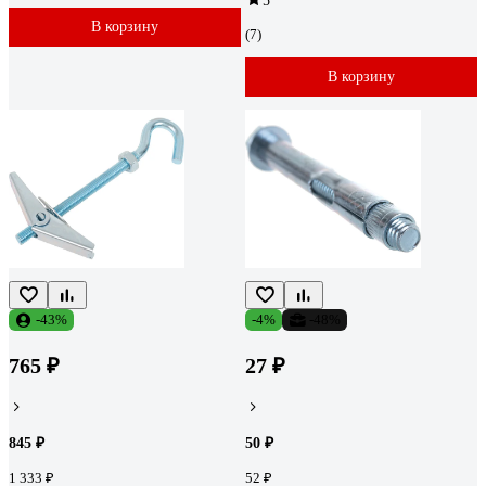
5
В корзину
(7)
В корзину
-43%
-4%
-48%
765 ₽
27 ₽
845 ₽
50 ₽
1 333 ₽
52 ₽