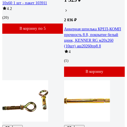
10х60 1 шт - пакет 103911
4.2
(20)
2 036 ₽
В корзину по 5
Анкерная шпилька КРЕП-КОМП
прочность 8.8, покрытие белый
цинк, KENNER RG м20х260
(10шт) аш20260пр8.8
4
(1)
В корзину