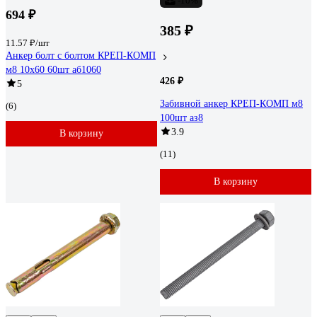
-10%
694 ₽
385 ₽
11.57 ₽/шт
Анкер болт с болтом КРЕП-КОМП
м8 10х60 60шт аб1060
426 ₽
5
Забивной анкер КРЕП-КОМП м8
(6)
100шт аз8
3.9
В корзину
(11)
В корзину