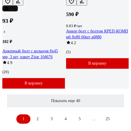
-9%
590 ₽
93 ₽
9.83 ₽/шт
Анкер болт с болтом КРЕП-КОМП
м6 8х80 60шт аб880
102 ₽
4.2
Анкерный болт с кольцом 8x45
(5)
мм, 3 шт, пакет Zitar 104676
4.9
В корзину
(20)
В корзину
Показать еще 40
1
2
3
4
5
...
25