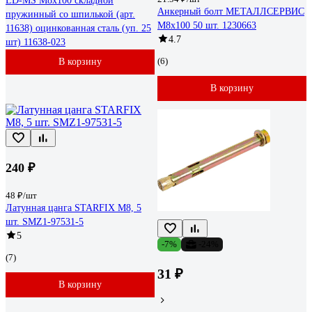
LD-MS М8х100 складной
Анкерный болт МЕТАЛЛСЕРВИС
пружинный со шпилькой (арт.
M8x100 50 шт. 1230663
11638) оцинкованная сталь (уп. 25
4.7
шт) 11638-023
(6)
В корзину
В корзину
240 ₽
48 ₽/шт
Латунная цанга STARFIX М8, 5
шт. SMZ1-97531-5
5
-7%
-24%
(7)
31 ₽
В корзину