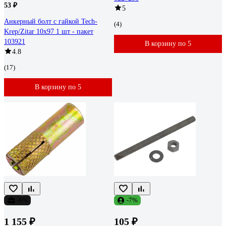
53 ₽
5
Анкерный болт с гайкой Tech-
(4)
Krep/Zitar 10х97 1 шт - пакет
103921
В корзину по 5
4.8
(17)
В корзину по 5
-6%
-7%
1 155 ₽
105 ₽