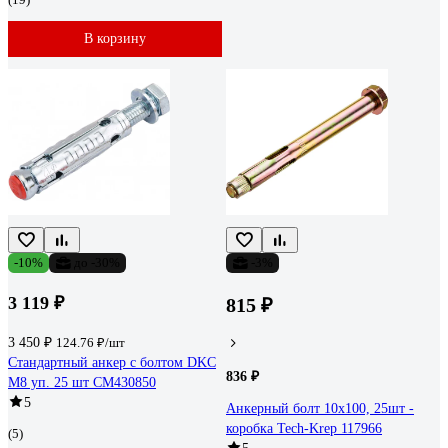
В корзину
-10%
до -30%
-3%
3 119 ₽
815 ₽
3 450 ₽
124.76 ₽/шт
Стандартный анкер с болтом DKC
836 ₽
М8 уп. 25 шт CM430850
5
Анкерный болт 10х100, 25шт -
коробка Tech-Krep 117966
(5)