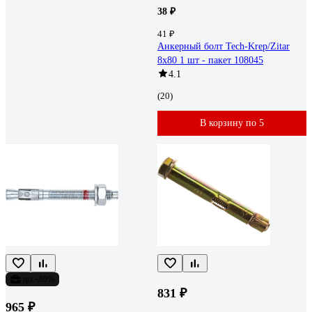
38 ₽
41 ₽
Анкерный болт Tech-Krep/Zitar
8х80 1 шт - пакет 108045
4.1
(20)
В корзину по 5
до -30%
831 ₽
965 ₽