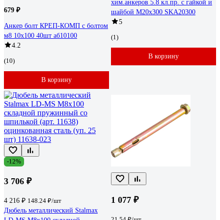
хим.анкеров 5.8 кл.пр. с гайкой и
679 ₽
шайбой М20x300 SKA20300
5
Анкер болт КРЕП-КОМП с болтом
м8 10х100 40шт аб10100
(1)
4.2
В корзину
(10)
В корзину
-12%
3 706 ₽
1 077 ₽
4 216 ₽
148.24 ₽/шт
Дюбель металлический Stalmax
21.54 ₽/шт