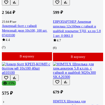
2 564 ₽
599 ₽
25.64 ₽/шт
ЕВРОПАРТНЕР Анкерная
Анкерный болт с гайкой
шпилька 12x160мм с гайкой и
Метизный двор 10x100, 100 шт.
шайбой покрытие ТДЦ, кл.пр 5.8
07410100
1 шт. 0 0061 0
4.4
4.7
(7)
(6)
В корзину
В корзину
-15%
679 ₽
575 ₽
HIMTEX Шпилька для