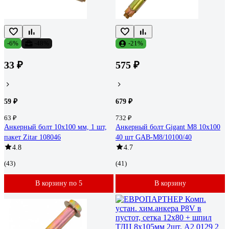
-6%
-48%
-21%
33 ₽
575 ₽
59 ₽
679 ₽
63 ₽
732 ₽
Анкерный болт 10x100 мм, 1 шт,
Анкерный болт Gigant М8 10x100
пакет Zitar 108046
40 шт GAB-M8/10100/40
4.8
4.7
(43)
(41)
В корзину по 5
В корзину