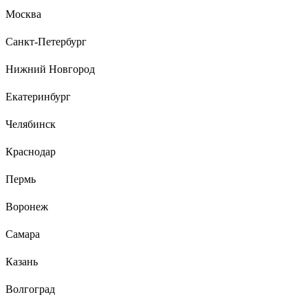
Москва
Санкт-Петербург
10 отзывов
Отзыв о вкручиваемом анкере-клине
Нижний Новгород
Soundguard 6х65 50 шт. уп. 611288
Екатеринбург
Подберезный М.
04.06.2022
Челябинск
Держит намертво!
Краснодар
Пермь
Воронеж
Самара
Казань
Волгоград