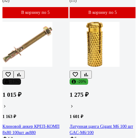
(32)
(11)
В корзину по 5
В корзину по 5
-13%
-20%
1 015 ₽
1 275 ₽
1 163 ₽
1 601 ₽
Клиновой анкер КРЕП-КОМП
Латунная цанга Gigant М6 100 шт
8х80 100шт ак880
GAC-M6/100