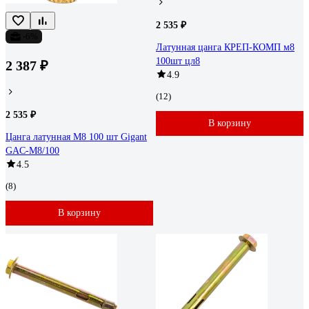
2 535 ₽
-6%
Латунная цанга КРЕП-КОМП м8
100шт цл8
2 387 ₽
4.9
(12)
2 535 ₽
В корзину
Цанга латунная М8 100 шт Gigant
GAC-M8/100
4.5
(8)
В корзину