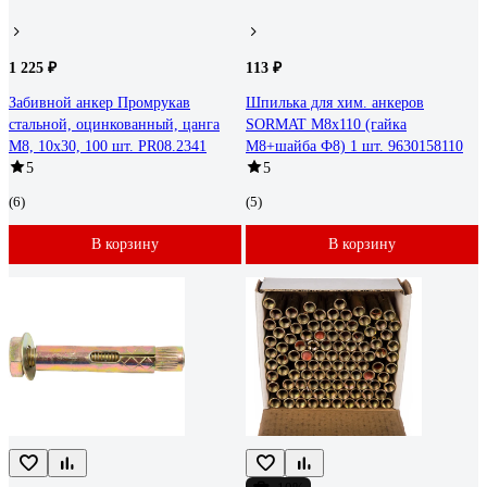
1 225 ₽
113 ₽
Забивной анкер Промрукав
Шпилька для хим. анкеров
стальной, оцинкованный, цанга
SORMAT М8х110 (гайка
М8, 10x30, 100 шт. PR08.2341
М8+шайба Ф8) 1 шт. 9630158110
5
5
(6)
(5)
В корзину
В корзину