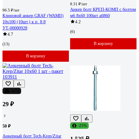
8.31 ₽/шт
Анкер болт КРЕП-КОМП с болтом
96.5 ₽/шт
Клиновой анкер GRAF (WAMII)
м6 8х60 100шт аб860
10x100 (10шт.) к.п. 8.8
4.2
УТ-00000928
(6)
4.7
В корзину
(13)
В корзину
-42%
29 ₽
-25%
50 ₽
Анкерный болт Tech-Krep/Zitar
1 525 ₽