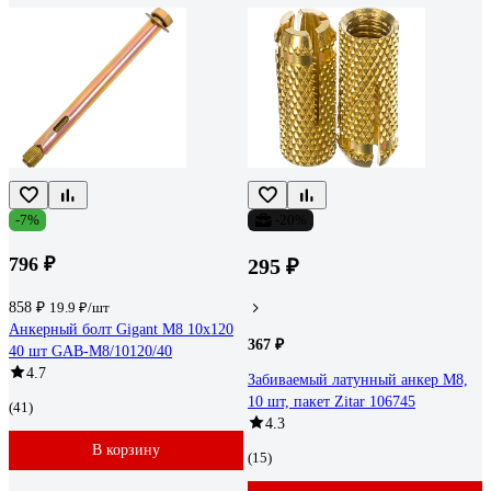
-7%
-20%
796 ₽
295 ₽
858 ₽
19.9 ₽/шт
Анкерный болт Gigant М8 10x120
367 ₽
40 шт GAB-M8/10120/40
4.7
Забиваемый латунный анкер М8,
10 шт, пакет Zitar 106745
(41)
4.3
В корзину
(15)