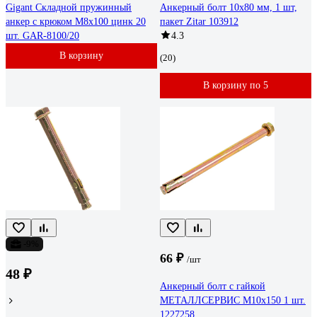
Gigant Складной пружинный
Анкерный болт 10x80 мм, 1 шт,
анкер с крюком М8х100 цинк 20
пакет Zitar 103912
шт. GAR-8100/20
4.3
В корзину
(20)
В корзину по 5
-9%
66 ₽
/шт
48 ₽
Анкерный болт с гайкой
МЕТАЛЛСЕРВИС М10x150 1 шт.
1227258