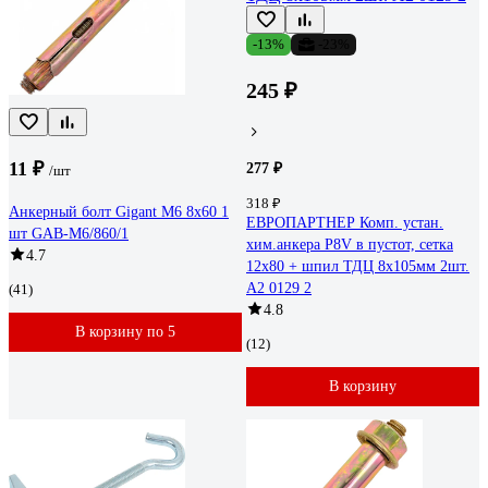
-13%
-23%
245 ₽
11 ₽
277 ₽
/шт
318 ₽
Анкерный болт Gigant М6 8x60 1
ЕВРОПАРТНЕР Комп. устан.
шт GAB-M6/860/1
хим.анкера P8V в пустот, сетка
4.7
12х80 + шпил ТДЦ 8х105мм 2шт.
A2 0129 2
(41)
4.8
В корзину по 5
(12)
В корзину