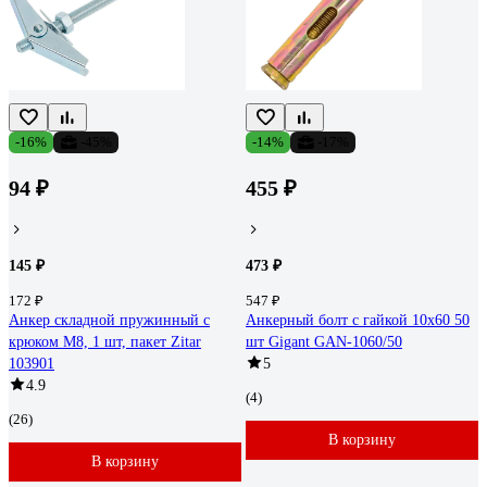
-16%
-45%
-14%
-17%
94 ₽
455 ₽
145 ₽
473 ₽
172 ₽
547 ₽
Анкер складной пружинный с
Анкерный болт с гайкой 10x60 50
крюком М8, 1 шт, пакет Zitar
шт Gigant GAN-1060/50
103901
5
4.9
(4)
(26)
В корзину
В корзину