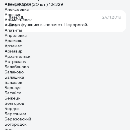
Александров
Krep 10х97 (20 шт.) 124329
Алексеевка
Алексин
24.11.2019
Павел Д.
Альметьевск
Свою функцию выполняет. Недорогой.
Анапа
Апатиты
Апрелевка
Арамиль
Арзамас
Армавир
Архангельск
Астрахань
Балабаново
Балаково
Балашиха
Балашов
Барнаул
Батайск
Бежецк
Белгород
Бердск
Березники
Березовский
Богородск
Бор