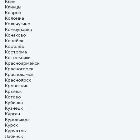
Клин
Клинцы
Ковров
Коломна
Кольчугино
Коммунарка
Конаково
Копейск
Королёв
Кострома
Котельники
Красноармейск
Красногорск
Краснокамск
Красноярск
Кропоткин
Крымск
Кстово
Кубинка
Кузнецк
Курган
Куровское
Курск
Курчатов
Лабинск