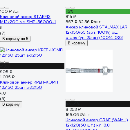
100 ₽
/шт
-5%
Клиновой анкер STARFIX
814 ₽
М12x200 мм SMP-56000-1
857 ₽
32.56 ₽/шт
Анкер клиновой STALMAX LAR
5
12х150/65 (арт. 10014) оц.
(7)
сталь (уп. 25 шт) 10014-023
В корзину по 5
В корзину
-13%
905 ₽
1 035 ₽
Клиновой анкер КРЕП-КОМП
12х150 25шт ак12150
4.8
(5)
до -9%
В корзину
8 253 ₽
165.06 ₽/шт
Клиновой анкер GRAF (WAM II)
12x120(50 шт.) к.п. 8.8