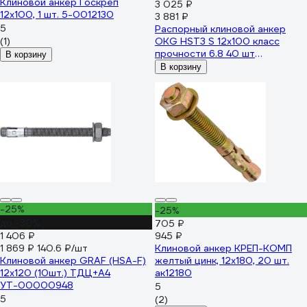
Клиновой анкер Госкреп
3 025 ₽
12х100, 1 шт. 5-0012130
3 881 ₽
5
Распорный клиновой анкер
(1)
OKG HST3 S 12х100 класс
прочности 6.8 40 шт
В корзину
812X100SZRP-BOX
В корзину
-25%
-25%
до -30%
705 ₽
1 406 ₽
945 ₽
1 869 ₽
140.6 ₽/шт
Клиновой анкер КРЕП-КОМП
Клиновой анкер GRAF (HSA-F)
желтый цинк, 12x180, 20 шт.
12x120 (10шт.) ТДЦ+А4
ак12180
УТ-00000948
5
5
(2)