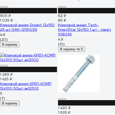
-13%
-27%
905 ₽
62 ₽
1 035 ₽
85 ₽
Клиновой анкер Gigant 12x150
Клиновой анкер Tech-
25 шт GAK-12150/25
Krep/Zitar 12х150 1 шт - пакет
108039
4.8
4.9
(20)
(10)
В корзину
В корзину по 5
-12%
1 265 ₽
1 435 ₽
Клиновой анкер КРЕП-КОМП
12х100 50шт ак12100
5
(7)
-13%
В корзину
1 430 ₽
1 635 ₽