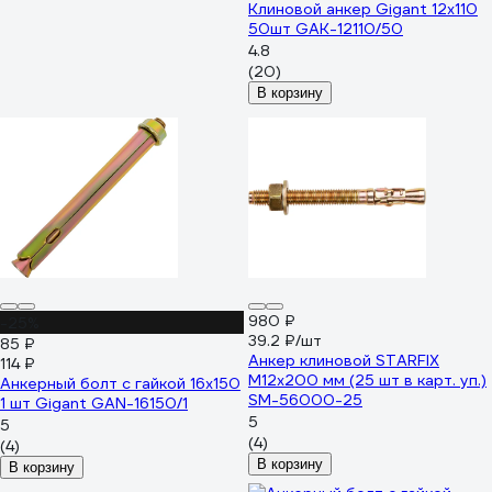
Клиновой анкер Gigant 12x110
50шт GAK-12110/50
4.8
(20)
В корзину
980 ₽
-25%
39.2 ₽/шт
85 ₽
Анкер клиновой STARFIX
114 ₽
М12x200 мм (25 шт в карт. уп.)
Анкерный болт с гайкой 16x150
SM-56000-25
1 шт Gigant GAN-16150/1
5
5
(4)
(4)
В корзину
В корзину