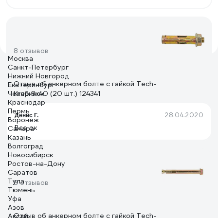
8 отзывов
Москва
Санкт-Петербург
Нижний Новгород
Отзыв об анкерном болте с гайкой Tech-
Екатеринбург
Челябинск
Krep 8х40 (20 шт.) 124341
Краснодар
Пермь
28.04.2020
Денис Г.
Воронеж
Все ок
Самара
Казань
Волгоград
Новосибирск
Ростов-на-Дону
Саратов
Тула
8 отзывов
Тюмень
Уфа
Азов
Отзыв об анкерном болте с гайкой Tech-
Аксай