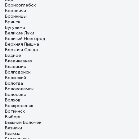
Борисоглебск
Боровичи
Бронницы
Брянск
Бугульма
Великие Луки
Великий Новгород
Верхняя Пышма
Верхняя Салда
Видное
Владикавказ
Владимир
Волгодонск
Волжский
Вологда
Волоколамск
Волосово
Волхов
Воскресенск
Воткинск
Выборг
Вышний Волочек
Вязники
Вязьма