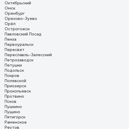
Октябрьский
Омск
Оренбург
Орехово-Зуево
Орёл
Острогожск
Павловский Посад
Пенза
Первоуральск
Пересвет
Переславль-Залесский
Петрозаводск
Петушки
Подольск
Покров
Полевской
Приозерск
Прокопьевск
Протвино
Псков
Пушкино
Пущино
Пятигорск
Раменское
Реутов