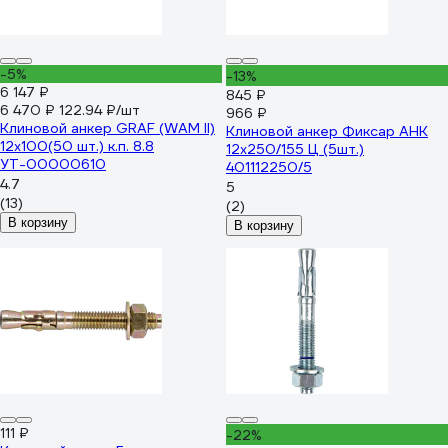
-5%
-13%
6 147 ₽
845 ₽
6 470 ₽
122.94 ₽/шт
966 ₽
Клиновой анкер GRAF (WAM II)
Клиновой анкер Фиксар АНК
12x100(50 шт.) к.п. 8.8
12x250/155 Ц (5шт.)
УТ-00000610
401112250/5
4.7
5
(13)
(2)
В корзину
В корзину
111 ₽
-22%