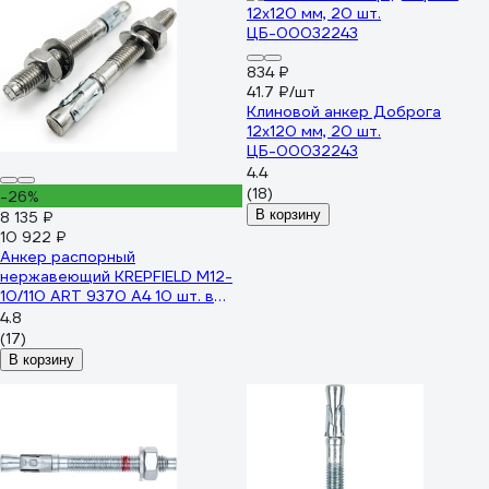
834 ₽
41.7 ₽/шт
Клиновой анкер Доброга
12x120 мм, 20 шт.
ЦБ-00032243
4.4
(18)
-26%
В корзину
8 135 ₽
10 922 ₽
Анкер распорный
нержавеющий KREPFIELD M12-
10/110 ART 9370 А4 10 шт. в
упак. 9370А4АНКЕРM12-10/110-
4.8
10
(17)
В корзину