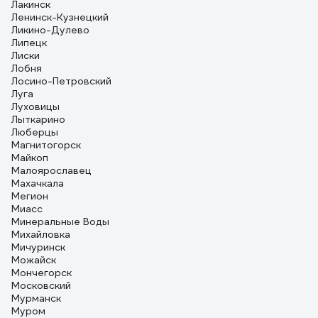
Лакинск
Ленинск-Кузнецкий
Ликино-Дулево
Липецк
Лиски
Лобня
Лосино-Петровский
Луга
Луховицы
Лыткарино
Люберцы
Магнитогорск
Майкоп
Малоярославец
Махачкала
Мегион
Миасс
Минеральные Воды
Михайловка
Мичуринск
Можайск
Мончегорск
Московский
Мурманск
Муром