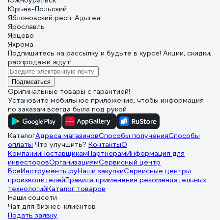
Южноуральск
Юрьев-Польский
Яблоновский респ. Адыгея
Ярославль
Ярцево
Яхрома
Подпишитесь
на рассылку
и будьте в курсе! Акции, скидки,
распродажи ждут!
Подписаться
Оригинальные товары с гарантией!
Установите мобильное приложение, чтобы информация
по заказам всегда была под рукой
Каталог
Адреса магазинов
Способы получения
Способы
оплаты
Что улучшить?
Контакты
О
Компании
Поставщикам
Партнерам
Информация для
инвесторов
Организациям
Сервисный центр
ВсеИнструменты.ру
Наши закупки
Сервисные центры
производителей
Правила применения рекомендательных
технологий
Каталог товаров
Наши соцсети
Чат для бизнес-клиентов
Подать заявку