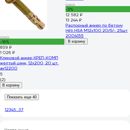
-5%
12 582 ₽
13 244 ₽
Распорный анкер по бетону
Hilti HSA M12x100 20/5/- 25шт
2004155
-16%
В корзину
859 ₽
1 026 ₽
Клиновой анкер КРЕП-КОМП
желтый цинк, 12x200, 20 шт.
ак12200
5
(2)
В корзину
Показать еще 40
1
2
3
4
5
...
37