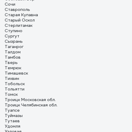
Сочи
Ставрополь
Старая Купавна
Старый Оскол
Стерлитамак
Ступино
Сургут
Сызрань
Таганрог
Талдом
Тамбов
Тверь
Темрюк
Тимашевск
Тихвин
Тобольск
Тольятти
Томск
Троицк Московская обл.
Троицк Челябинская обл.
Туапсе
Туймазы
Тутаев
Удомля
Узловая