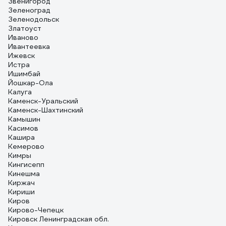
Звенигород
Зеленоград
Зеленодольск
Златоуст
Иваново
Ивантеевка
Ижевск
Истра
Ишимбай
Йошкар-Ола
Калуга
Каменск-Уральский
Каменск-Шахтинский
Камышин
Касимов
Кашира
Кемерово
Кимры
Кингисепп
Кинешма
Киржач
Кириши
Киров
Кирово-Чепецк
Кировск Ленинградская обл.