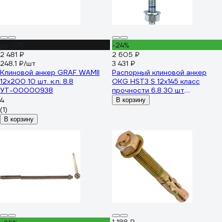
до -9%
-24%
2 481 ₽
2 605 ₽
248.1 ₽/шт
3 431 ₽
Клиновой анкер GRAF WAMII
Распорный клиновой анкер
12x200 10 шт. к.п. 8.8
OKG HST3 S 12х145 класс
УТ-00000938
прочности 6.8 30 шт
812X145SZRP-BOX
4
В корзину
(1)
В корзину