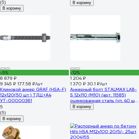
(5)
В корзину
В корзину
-5%
-12%
8 879 ₽
1 204 ₽
9 345 ₽
177.58 ₽/шт
1 370 ₽
30.1 ₽/шт
Клиновой анкер GRAF (HSA-F)
Анкерный болт STALMAX LAB-
12x120(50 шт.) ТДЦ+А4
S 12х110 (М10) (арт. 11585)
УТ-00000361
оцинкованная сталь (уп. 40 шт)
11585-023
5
В корзину
(5)
В корзину