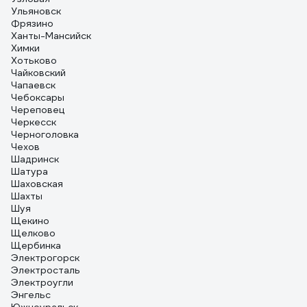
Ульяновск
Фрязино
Ханты-Мансийск
Химки
Хотьково
Чайковский
Чапаевск
Чебоксары
Череповец
Черкесск
Черноголовка
Чехов
Шадринск
Шатура
Шаховская
Шахты
Шуя
Щекино
Щелково
Щербинка
Электрогорск
Электросталь
Электроугли
Энгельс