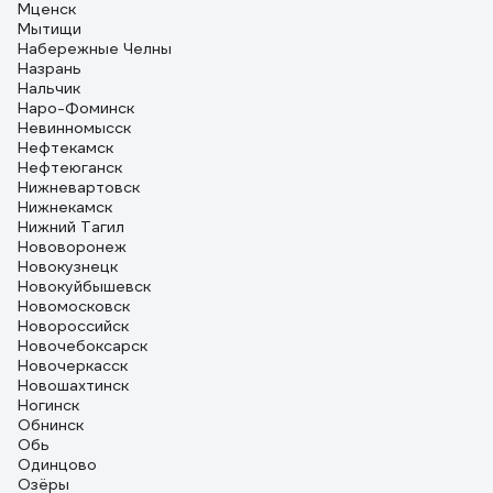
Мценск
Мытищи
Набережные Челны
Назрань
Нальчик
Наро-Фоминск
Невинномысск
Нефтекамск
Нефтеюганск
Нижневартовск
Нижнекамск
Нижний Тагил
Нововоронеж
Новокузнецк
Новокуйбышевск
Новомосковск
Новороссийск
Новочебоксарск
Новочеркасск
Новошахтинск
Ногинск
Обнинск
Обь
Одинцово
Озёры