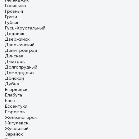
Геленджик
Голицыно
Грозный
Грязи
Губкин
Гусь-Хрустальный
Дедовск
Дзержинск
Дзержинский
Димитровград
Динская
Дмитров
Долгопрудный
Домодедово
Донской
Дубна
Егорьевск
Елабуга
Елец
Ессентуки
Ефремов
Железногорск
Жигулевск
Жуковский
Зарайск