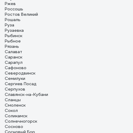
Ржев
Россошь
Ростов Великий
Рошаль
Руза
Рузаевка
Рыбинск
Рыбное
Рязань
Салават
Саранск
Сарапул
Сафоново
Северодвинск
Семилуки
Сергиев Посад
Серпухов
Славянск-на-Кубани
Сланцы
Смоленск
Сокол
Соликамск
Солнечногорск
Сосново
Сосновый Бор