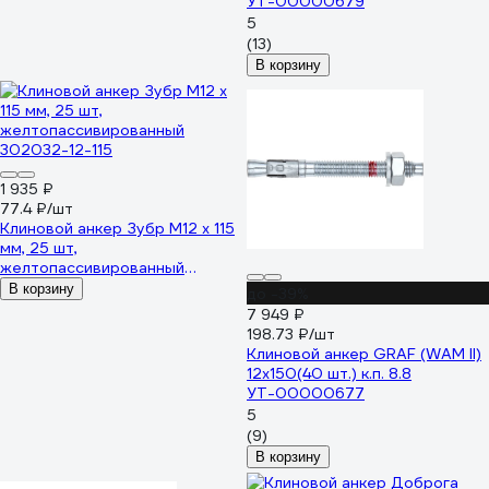
УТ-00000679
5
(13)
В корзину
1 935 ₽
77.4 ₽/шт
Клиновой анкер Зубр М12 x 115
мм, 25 шт,
желтопассивированный
302032-12-115
В корзину
до -39%
7 949 ₽
198.73 ₽/шт
Клиновой анкер GRAF (WAM II)
12x150(40 шт.) к.п. 8.8
УТ-00000677
5
(9)
В корзину