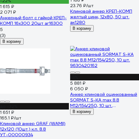
1 188 ₽
-22%
23.76 ₽/шт
1 615 ₽
Клиновой анкер КРЕП-КОМП
2 071 ₽
желтый цинк, 12x80, 50 шт.
Анкерный болт с гайкой КРЕП-
ак1280
КОМП 16х300 20шт аг16300
В корзину
5
(3)
В корзину
-3%
5 881 ₽
6 050 ₽
Анкер клиновой оцинкованный
SORMAT S-KA max 8.8
M12/154/250, 10 шт.
до -32%
9630420162
В корзину
1 651 ₽
165.1 ₽/шт
Клиновой анкер GRAF (WAMII)
12x120 (10шт.) к.п. 8.8
УТ-00000934