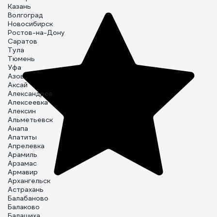
Казань
Волгоград
Новосибирск
Ростов-на-Дону
Саратов
Тула
Тюмень
Уфа
Азов
Аксай
Александров
Алексеевка
Алексин
Альметьевск
Анапа
Апатиты
Апрелевка
Арамиль
Арзамас
Армавир
Архангельск
Астрахань
Балабаново
Балаково
Балашиха