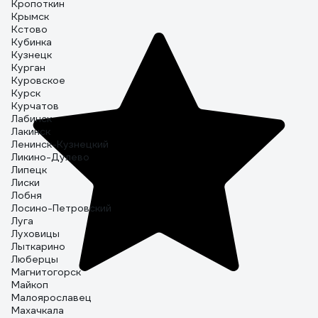
Кропоткин
Крымск
Кстово
Кубинка
Кузнецк
Курган
Куровское
Курск
Курчатов
Лабинск
Лакинск
Ленинск-Кузнецкий
Ликино-Дулево
Липецк
Лиски
Лобня
Лосино-Петровский
Луга
Луховицы
Лыткарино
Люберцы
Магнитогорск
Майкоп
Малоярославец
Махачкала