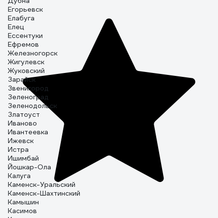
Дубна
Егорьевск
Елабуга
Елец
Ессентуки
Ефремов
Железногорск
Жигулевск
Жуковский
Зарайск
Звенигород
Зеленоград
Зеленодольск
Златоуст
Иваново
Ивантеевка
Ижевск
Истра
Ишимбай
Йошкар-Ола
Калуга
Каменск-Уральский
Каменск-Шахтинский
Камышин
Касимов