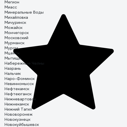
Мегион
Миасс
Минеральные Воды
Михайловка
Мичуринск
Можайск
Мончегорск
Московский
Мурманск
Муром
Мценск
Мытищи
Набережные Челны
Назрань
Нальчик
Наро-Фоминск
Невинномысск
Нефтекамск
Нефтеюганск
Нижневартовск
Нижнекамск
Нижний Тагил
Нововоронеж
Новокузнецк
Новокуйбышевск