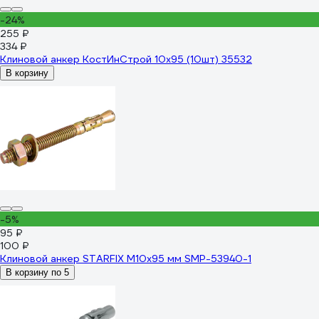
-24%
255 ₽
334 ₽
Клиновой анкер КостИнСтрой 10x95 (10шт) 35532
В корзину
-5%
95 ₽
100 ₽
Клиновой анкер STARFIX М10x95 мм SMP-53940-1
В корзину по 5