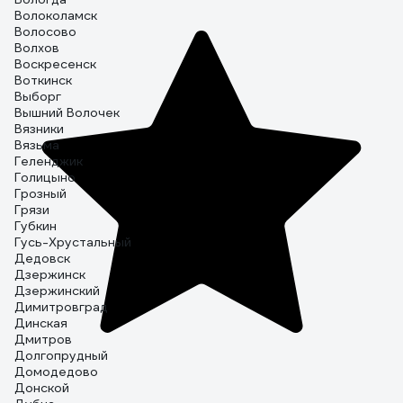
Волоколамск
Волосово
Волхов
Воскресенск
Воткинск
Выборг
Вышний Волочек
Вязники
Вязьма
Геленджик
Голицыно
Грозный
Грязи
Губкин
Гусь-Хрустальный
Дедовск
Дзержинск
Дзержинский
Димитровград
Динская
Дмитров
Долгопрудный
Домодедово
Донской