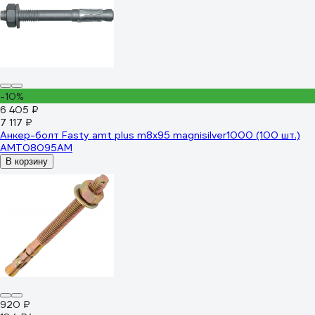
-10%
6 405 ₽
7 117 ₽
Анкер-болт Fasty amt plus m8x95 magnisilver1000 (100 шт.)
AMT08095AM
В корзину
920 ₽