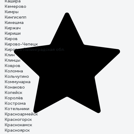
Кашира
Кемерово
Кимры
Кингисепп
Кинешма
Киржач
Кириши
Киров
Кирово-Чепецк
Кировск Ленинградская обл.
Клин
Клинцы
Ковров
Коломна
Кольчугино
Коммунарка
Конаково
Копейск
Королёв
Кострома
Котельники
Красноармейск
Красногорск
Краснокамск
Красноярск