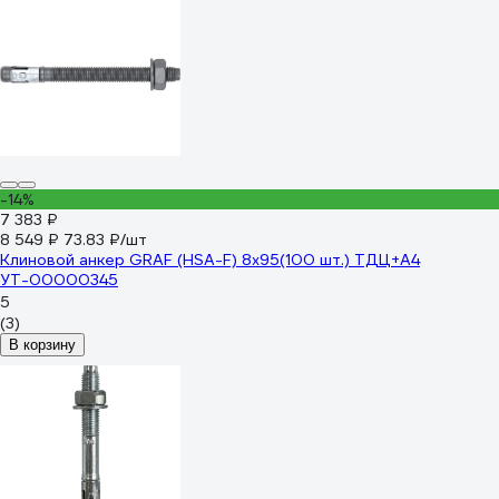
-14%
7 383 ₽
8 549 ₽
73.83 ₽/шт
Клиновой анкер GRAF (HSA-F) 8x95(100 шт.) ТДЦ+А4
УТ-00000345
5
(3)
В корзину