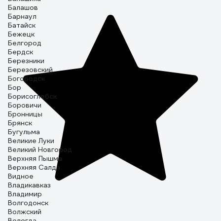
Балашов
Барнаул
Батайск
Бежецк
Белгород
Бердск
Березники
Березовский
Богородск
Бор
Борисоглебск
Боровичи
Бронницы
Брянск
Бугульма
Великие Луки
Великий Новгород
Верхняя Пышма
Верхняя Салда
Видное
Владикавказ
Владимир
Волгодонск
Волжский
Вологда