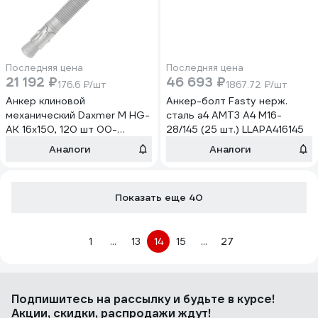
Последняя цена
Последняя цена
21 192 ₽
46 693 ₽
176.6 ₽/шт
1867.72 ₽/шт
Анкер клиновой
Анкер-болт Fasty нерж.
механический Daxmer М HG-
сталь а4 AMT3 A4 M16-
AK 16х150, 120 шт 00-
28/145 (25 шт.) LLAPA416145
00465235
Аналоги
Аналоги
Показать еще 40
1
...
13
14
15
...
27
Подпишитесь
на рассылку
и будьте в курсе!
Акции, скидки, распродажи ждут!