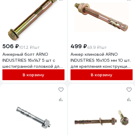
506 ₽
499 ₽
101.2 ₽/шт
49.9 ₽/шт
Анкерный болт ARNO
Анкер клиновой ARNO
INDUSTRIES 16х147 5 шт с
INDUSTRIES 16х105 мм 10 шт.
шестигранной головкой для
для крепления конструкций
крепления конструкций в
AE5001610561007-10
В корзину
В корзину
бетоне 150
AE3001614765098