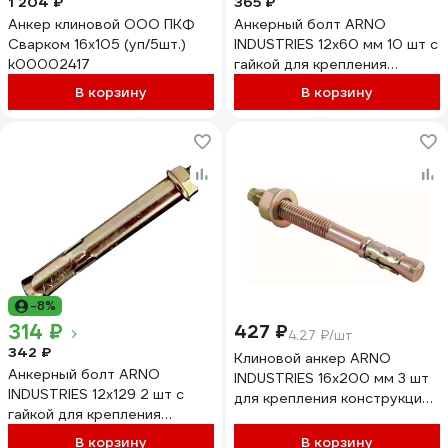
1 204 ₽
365 ₽
Анкер клиновой ООО ПКФ
Анкерный болт ARNO
Сварком 16x105 (уп/5шт.)
INDUSTRIES 12х60 мм 10 шт с
k00002417
гайкой для крепления
конструкций к бетону
В корзину
В корзину
AE1001206064098
-8%
314 ₽
427 ₽
4.27 ₽/шт
342 ₽
Клиновой анкер ARNO
Анкерный болт ARNO
INDUSTRIES 16х200 мм 3 шт
INDUSTRIES 12х129 2 шт с
для крепления конструкций
гайкой для крепления
и оборудования
конструкций к бетону и
AE5001620062507
В корзину
В корзину