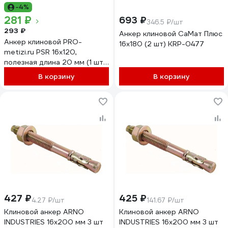
-4%
281 ₽
693 ₽
346.5 ₽/шт
293 ₽
Анкер клиновой СаМат Плюс
Анкер клиновой PRO-
16х180 (2 шт) KRP-0477
metizi.ru PSR 16x120,
полезная длина 20 мм (1 шт.)
MTZ1100057
В корзину
В корзину
427 ₽
425 ₽
4.27 ₽/шт
141.67 ₽/шт
Клиновой анкер ARNO
Клиновой анкер ARNO
INDUSTRIES 16х200 мм 3 шт
INDUSTRIES 16х200 мм 3 шт