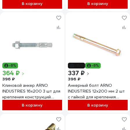
к бетону
конструкций
В корзину
В корзину
AE5001622062007
AE1001220062N98
-8%
-15%
-8%
364 ₽
337 ₽
396 ₽
396 ₽
Клиновой анкер ARNO
Анкерный болт ARNO
INDUSTRIES 16х200 3 шт для
INDUSTRIES 12х200 мм 2 шт
крепления конструкций
с гайкой для крепления
белый цинк
конструкций к бетону и
В корзину
В корзину
AE5001620032541
кирпичу AE1001220065098