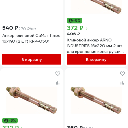
-8%
372 ₽
540 ₽
270 ₽/шт
406 ₽
Анкер клиновой СаМат Плюс
Клиновой анкер ARNO
16х140 (2 шт) KRP-0501
INDUSTRIES 16х220 мм 2 шт
для крепления конструкций
к бетону без покрытия
В корзину
В корзину
AE5001622034007
-8%
360 ₽