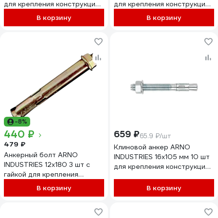
для крепления конструкций
для крепления конструкций
к бетону и кирпичу
в бетоне
В корзину
В корзину
AE5001620061998
AE5001620062007
-8%
440 ₽
659 ₽
65.9 ₽/шт
479 ₽
Клиновой анкер ARNO
Анкерный болт ARNO
INDUSTRIES 16х105 мм 10 шт
INDUSTRIES 12х180 3 шт с
для крепления конструкций
гайкой для крепления
AE5001610562907
конструкций к бетону и
В корзину
В корзину
кирпичу AE1001218060198