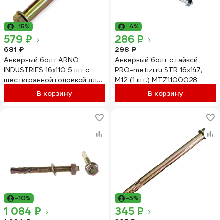
-15%
-4%
579 ₽
286 ₽
681 ₽
298 ₽
Анкерный болт ARNO
Анкерный болт с гайкой
INDUSTRIES 16х110 5 шт с
PRO-metizi.ru STR 16x147,
шестигранной головкой для
М12 (1 шт.) MTZ1100028
крепления конструкций к
В корзину
В корзину
бетону и кирпичу (111)
AE3001611066598
-10%
-5%
1 084 ₽
345 ₽