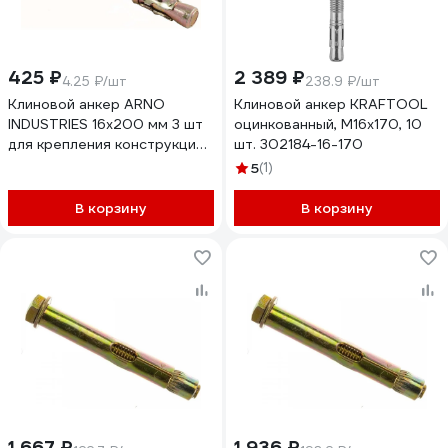
425 ₽
2 389 ₽
4.25 ₽/шт
238.9 ₽/шт
Клиновой анкер ARNO
Клиновой анкер KRAFTOOL
INDUSTRIES 16х200 мм 3 шт
оцинкованный, М16x170, 10
для крепления конструкций
шт. 302184-16-170
в бетоне
5
(1)
AE5001620062098
В корзину
В корзину
1 667 ₽
1 936 ₽