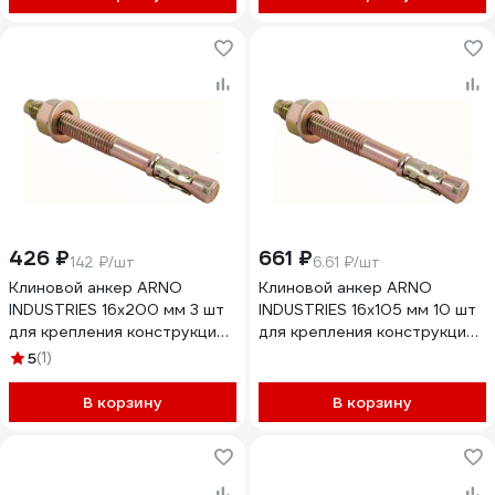
кирпичу (130) мм
AE1001212965N98
426 ₽
661 ₽
142 ₽/шт
6.61 ₽/шт
Клиновой анкер ARNO
Клиновой анкер ARNO
INDUSTRIES 16х200 мм 3 шт
INDUSTRIES 16х105 мм 10 шт
для крепления конструкций
для крепления конструкций
в бетоне AE5001620061607
в бетоне AE5001610564507
5
(1)
В корзину
В корзину