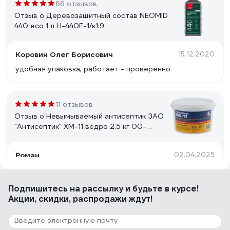
66 отзывов
Отзыв о Деревозащитный состав NEOMID
440 eco 1 л Н-440E-1/к1:9
Коровин Олег Борисович
15.12.2020
удобная упаковка, работает - проверенно
11 отзывов
Отзыв о Невымываемый антисептик ЗАО
"Антисептик" ХМ-11 ведро 2.5 кг 00-
00003706
Роман
02.04.2025
Бихромат натрия1 кг. 480 р. Медный купорос 1кг. 750
р. + 100гр. уксуса 9% на 18 литров воды Итого: 1230 р.
Подпишитесь
на рассылку
и будьте в курсе!
срок хранения 6 месяцев. 1000 р. переплачивать за
Акции, скидки, распродажи ждут!
пластиковое ведерко не готов. А в целом это лучшее
что есть из антисептиков.
116 отзывов