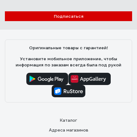
Отзыв о Невымываемый консервант для
древесины NEOMID 430 Eco 5 кг Н-430-5/
Подписаться
к1:9
Вячеслав
16.06.2020
Сложно сказать, т.к. опыта использования самой
доски пока не имею.
Оригинальные товары с гарантией!
Установите мобильное приложение, чтобы
информация по заказам всегда была под рукой
Каталог
Адреса магазинов