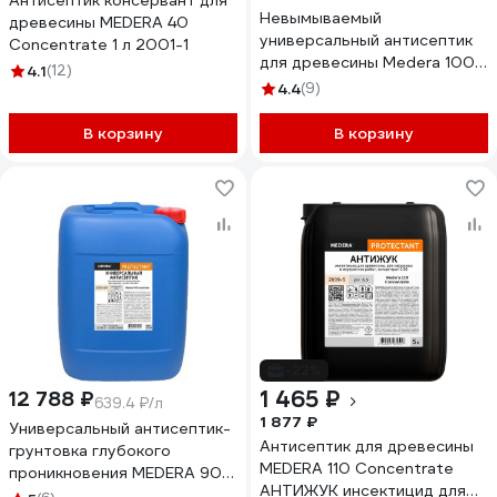
Антисептик консервант для
Невымываемый
древесины MEDERA 40
универсальный антисептик
Concentrate 1 л 2001-1
для древесины Medera 100
4.1
(12)
Concentrate 20 л 2007-20
4.4
(9)
В корзину
В корзину
-22%
1 465 ₽
12 788 ₽
639.4 ₽/л
1 877 ₽
Универсальный антисептик-
Антисептик для древесины
грунтовка глубокого
MEDERA 110 Concentrate
проникновения MEDERA 90
АНТИЖУК инсектицид для
Concentrate для наружных и