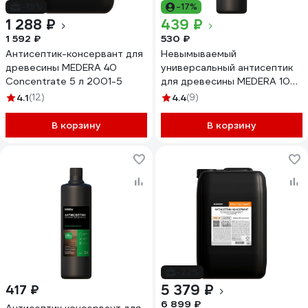
-19%
-17%
1 288 ₽
439 ₽
1 592 ₽
530 ₽
Антисептик-консервант для
Невымываемый
древесины MEDERA 40
универсальный антисептик
Concentrate 5 л 2001-5
для древесины MEDERA 100
Concentrate 1 л 2007-1
4.1
(12)
4.4
(9)
В корзину
В корзину
-22%
5 379 ₽
417 ₽
6 899 ₽