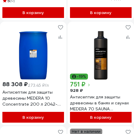
5
(6)
наружных и внутренних
внутренних работ, 20 л
работ 5 л 2009-5
2005-20
В корзину
В корзину
-19%
751 ₽
88 308 ₽
273.45 ₽/л
928 ₽
Антисептик для защиты
Антисептик для защиты
древесины MEDERA 10
древесины в банях и саунах
Concentrate 200 л 2042-
MEDERA 70 SAUNA
200
Concentrate для наружных и
В корзину
В корзину
внутренних работ 1 л 2011-1
Нет в наличии