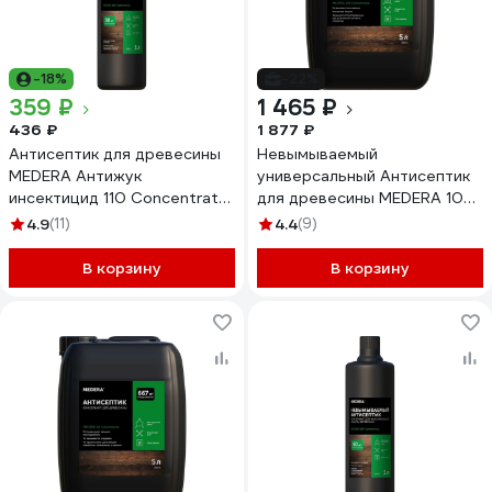
-18%
-22%
359 ₽
1 465 ₽
436 ₽
1 877 ₽
Антисептик для древесины
Невымываемый
MEDERA Антижук
универсальный Антисептик
инсектицид 110 Concentrate
для древесины MEDERA 100
1 л 2009-1
Concentrate 5 л 2007-5
4.9
(11)
4.4
(9)
В корзину
В корзину