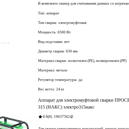
В комплекте сканер для считывания данных со штрихко
355/400/450/500/560/630
Тип:
аппарат
Тип сварки:
электромуфтовая
Мощность:
6500 Вт
Вид подставки:
нет
Диаметр сварки:
630 мм
Материал сварки:
полиэтилен (PE), полипропилен (PP)
Материал:
металл
Регулятор температуры:
да
Вес нетто:
24 кг
Аппарат для электромуфтовой сварки ПР
315 (НАКС) электро315накс
4.6
(8)
19637562
Для сварки ответственных конструкций: агрегат аттес