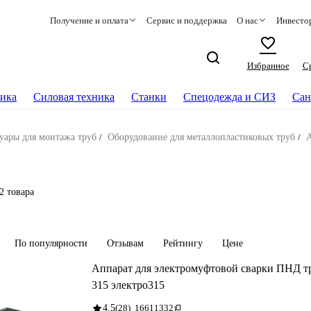
Получение и оплата
Сервис и поддержка
О нас
Инвесто
Избранное
С
ика
Силовая техника
Станки
Спецодежда и СИЗ
Сан
уары для монтажа труб
/
Оборудование для металлопластиковых труб
/
А
2 товара
По популярности
Отзывам
Рейтингу
Цене
Аппарат для электромуфтовой сварки ПН
315 электро315
4.5
(28)
16611332