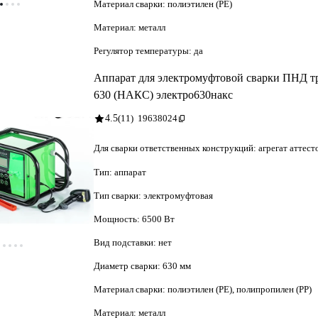
Материал сварки:
полиэтилен (PE)
Материал:
металл
Регулятор температуры:
да
Аппарат для электромуфтовой сварки ПН
630 (НАКС) электро630накс
4.5
(11)
19638024
Для сварки ответственных конструкций: агрегат аттес
Тип:
аппарат
Тип сварки:
электромуфтовая
Мощность:
6500 Вт
Вид подставки:
нет
Диаметр сварки:
630 мм
Материал сварки:
полиэтилен (PE), полипропилен (PP)
Материал:
металл