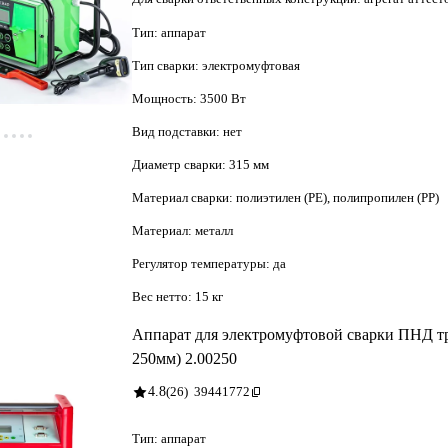
Тип:
аппарат
Тип сварки:
электромуфтовая
Мощность:
3500 Вт
Вид подставки:
нет
Диаметр сварки:
315 мм
Материал сварки:
полиэтилен (PE), полипропилен (PP)
Материал:
металл
Регулятор температуры:
да
Вес нетто:
15 кг
Аппарат для электромуфтовой сварки ПНД тр
250мм) 2.00250
4.8
(26)
39441772
Тип:
аппарат