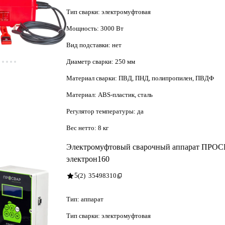
Тип сварки:
электромуфтовая
Мощность:
3000 Вт
Вид подставки:
нет
Диаметр сварки:
250 мм
Материал сварки:
ПВД, ПНД, полипропилен, ПВДФ
Материал:
ABS-пластик, сталь
Регулятор температуры:
да
Вес нетто:
8 кг
Электромуфтовый сварочный аппарат ПРО
электрон160
5
(2)
35498310
Тип:
аппарат
Тип сварки:
электромуфтовая