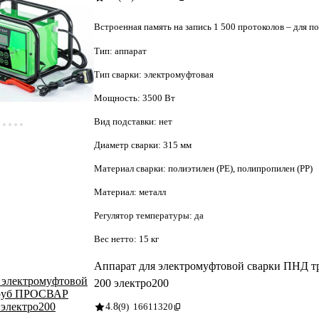
Встроенная память на запись 1 500 протоколов – для п
Тип:
аппарат
Тип сварки:
электромуфтовая
Мощность:
3500 Вт
Вид подставки:
нет
Диаметр сварки:
315 мм
Материал сварки:
полиэтилен (PE), полипропилен (PP)
Материал:
металл
Регулятор температуры:
да
Вес нетто:
15 кг
Аппарат для электромуфтовой сварки ПН
200 электро200
4.8
(9)
16611320