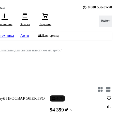
8 800 550-37-70
рам
Войти
равнение
Заказы
Корзина
техника
Авто
Для юрлиц
ппараты для сварки пластиковых труб
/
Д труб ПРОСВАР ЭЛЕКТРО
-10%
94 359 ₽