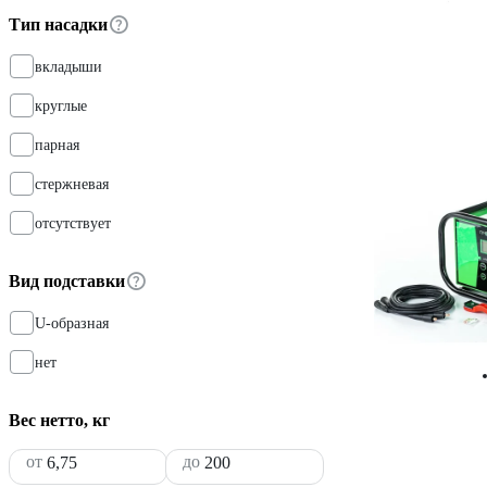
Тип насадки
вкладыши
круглые
парная
стержневая
отсутствует
Вид подставки
U-образная
нет
Вес нетто, кг
от
до