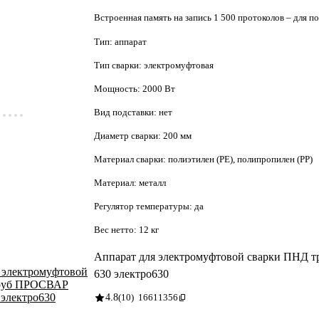
Встроенная память на запись 1 500 протоколов – для п
Тип:
аппарат
Тип сварки:
электромуфтовая
Мощность:
2000 Вт
Вид подставки:
нет
Диаметр сварки:
200 мм
Материал сварки:
полиэтилен (PE), полипропилен (PP)
Материал:
металл
Регулятор температуры:
да
Вес нетто:
12 кг
Аппарат для электромуфтовой сварки ПН
630 электро630
4.8
(10)
16611356