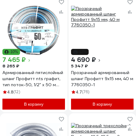
-10%
-12%
7 465 ₽
4 690 ₽
8 265 ₽
5 347 ₽
Армированный пятислойный
Прозрачный армированный
шланг Профитт nts графит,
шланг Профитт 9х15 мм, 40 м
тип поток-50, 1/2" х 50 м
7760350-1
2227176
(12)
(76)
4.8
4.7
В корзину
В корзину