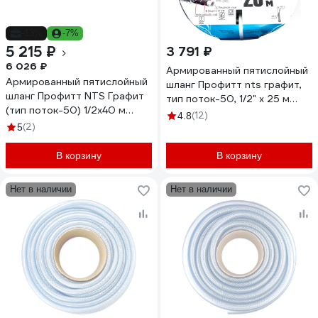
-13%
-7%
5 215 ₽
3 791 ₽
6 026 ₽
Армированный пятислойный
Армированный пятислойный
шланг Профитт nts графит,
шланг Профитт NTS Графит
тип поток-50, 1/2" х 25 м
(тип поток-50) 1/2x40 м
2227169
(12)
4.8
2227183-1
(2)
5
В корзину
В корзину
Нет в наличии
Нет в наличии