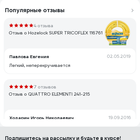
Популярные отзывы
4 отзыва
Отзыв о Hozelock SUPER TRICOFLEX 116761
Павлова Евгения
02.05.2019
Легкий, неперекручивается
7 отзывов
Отзыв о QUATTRO ELEMENTI 241-215
Ходарин Игорь Николаевич
19.09.2016
Нет падения давления при длине 15 метров, т.е.
поливает равномерно по всей длине. При двух
Подпишитесь
на рассылку
и будьте в курсе!
атмосферах на входе дает ширину зоны полива