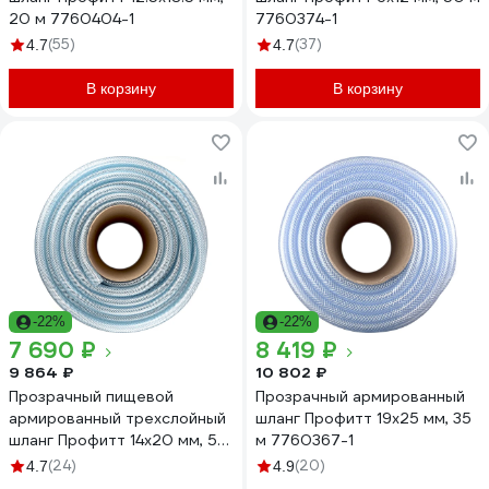
20 м 7760404-1
7760374-1
(55)
(37)
4.7
4.7
В корзину
В корзину
-22%
-22%
7 690 ₽
8 419 ₽
9 864 ₽
10 802 ₽
Прозрачный пищевой
Прозрачный армированный
армированный трехслойный
шланг Профитт 19х25 мм, 35
шланг Профитт 14x20 мм, 50
м 7760367-1
м 9272913-1
(24)
(20)
4.7
4.9