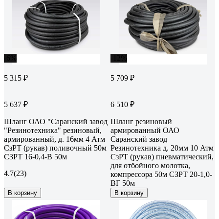
-6%
-12%
5 315 ₽
5 709 ₽
5 637 ₽
6 510 ₽
Шланг ОАО "Саранский завод
Шланг резиновый
"Резинотехника" резиновый,
армированный ОАО
армированный, д. 16мм 4 Атм
Саранский завод
СзРТ (рукав) поливочный 50м
Резинотехника д. 20мм 10 Атм
СЗРТ 16-0,4-В 50м
СзРТ (рукав) пневматический,
для отбойного молотка,
4.7
(23)
компрессора 50м СЗРТ 20-1,0-
ВГ 50м
В корзину
В корзину