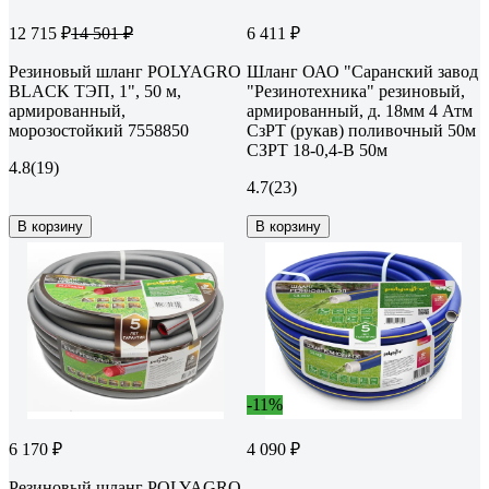
12 715 ₽
6 411 ₽
14 501 ₽
Резиновый шланг POLYAGRO
Шланг ОАО "Саранский завод
BLACK ТЭП, 1", 50 м,
"Резинотехника" резиновый,
армированный,
армированный, д. 18мм 4 Атм
морозостойкий 7558850
СзРТ (рукав) поливочный 50м
СЗРТ 18-0,4-В 50м
4.8
(19)
4.7
(23)
В корзину
В корзину
-11%
6 170 ₽
4 090 ₽
Резиновый шланг POLYAGRO