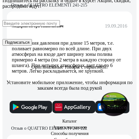
Подпишитесь
на рассылку
и будьте в курсе! Акции, скидки,
Отзыв о QUATTRO ELEMENTI 241-215
распродажи ждут!
19.09.2016
Ходарин Игорь Николаевич
Подписаться
Нет падения давления при длине 15 метров, т.е.
поливает равномерно по всей длине. При двух
атмосферах на входе дает ширину зоны полива
примерно 4 метра (по 2 метра в каждую сторону от
шланга). При четырех атмосферах дает где-то 6
Оригинальные товары с гарантией!
метров. Легко раскладывается, не хрупкий.
Установите мобильное приложение, чтобы информация по
заказам всегда была под рукой
32 отзыва
Каталог
Адреса магазинов
Отзыв о QUATTRO ELEMENTI 241-222
Способы получения