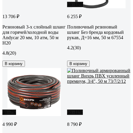
до -10%
13 706 ₽
6 255 ₽
Резиновый 3-х слойный шланг
Поливочный резиновый
для горячей/холодной воды
шланг Без бренда кордовый
Andycar 20 мм, 10 атм, 50 м
рукав, Д=16 мм, 50 м 67554
H20
4.2
(30)
4.8
(20)
В корзину
В корзину
до -7%
до -11%
4 990 ₽
8 790 ₽