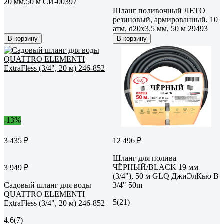
20 мм,50 м СИ-00397
Шланг поливочный ЛЕТО
резиновый, армированный, 10
атм, d20x3.5 мм, 50 м 29493
В корзину
В корзину
-13%
3 435 ₽
12 496 ₽
Шланг для полива
ЧЁРНЫЙ/BLACK 19 мм
3 949 ₽
(3/4"), 50 м GLQ ДжиЭлКью B
Садовый шланг для воды
3/4" 50m
QUATTRO ELEMENTI
5
(21)
ExtraFless (3/4", 20 м) 246-852
4.6
(7)