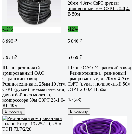
-12%
-12%
6 990 ₽
5 840 ₽
7 973 ₽
6 659 ₽
Шланг резиновый
Шланг ОАО "Саранский завод
армированный ОАО
"Резинотехника" резиновый,
Саранский завод
армированный, д. 20мм 4 Атм
Резинотехника д. 25мм 10 Атм
СзРТ (рукав) поливочный 50м
СзРТ (рукав) пневматический,
СЗРТ 20-0,4-В 50м
для отбойного молотка,
4.7
(23)
компрессора 50м СЗРТ 25-1,0-
ВГ 40м
В корзину
В корзину