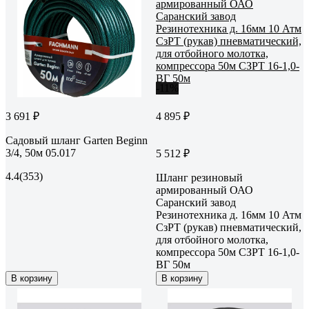
-11%
3 691 ₽
4 895 ₽
Садовый шланг Garten Beginn
3/4, 50м 05.017
5 512 ₽
4.4
(353)
Шланг резиновый
армированный ОАО
Саранский завод
Резинотехника д. 16мм 10 Атм
СзРТ (рукав) пневматический,
для отбойного молотка,
компрессора 50м СЗРТ 16-1,0-
ВГ 50м
В корзину
В корзину