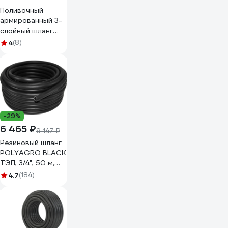
Поливочный
армированный 3-
слойный шланг
PALISAD ТЭП 3/4'',
4
(8)
35 м, лазурный
PALISAD 67109
-29%
6 465 ₽
9 147 ₽
Резиновый шланг
POLYAGRO BLACK
ТЭП, 3/4", 50 м,
армированный,
4.7
(184)
морозостойкий
7558150