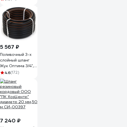
армированный, 3,1
мм, D 20 мм, 25 м
66-3-220
5 567 ₽
Поливочный 3-х
слойный шланг
Жук Оптима 3/4",
50 м 1716-00
4.6
(172)
4630035331716
7 240 ₽