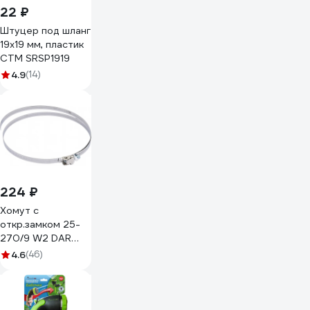
22 ₽
Штуцер под шланг
19x19 мм, пластик
СТМ SRSP1919
4.9
(14)
224 ₽
Хомут с
откр.замком 25-
270/9 W2 DAR
52013
4.6
(46)