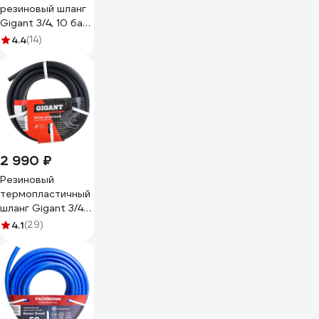
резиновый шланг
Gigant 3/4, 10 бар,
50м, 3 слоя GWH-
4.4
(14)
11
2 990 ₽
Резиновый
термопластичный
шланг Gigant 3/4",
25 м, 3 слоя GRH-
4.1
(29)
05