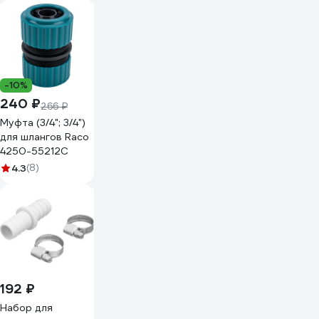
-10%
240 ₽
266 ₽
Муфта (3/4"; 3/4")
для шлангов Raco
4250-55212C
4.3
(8)
192 ₽
Набор для