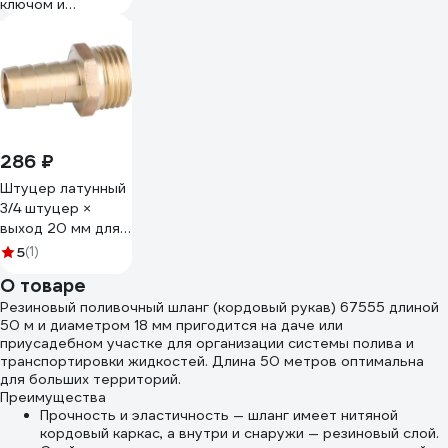
ключом и
держателем 3/4
RM P33
286 ₽
Штуцер латунный
3/4 штуцер ×
выход 20 мм для
систем
5
(1)
водоснабжения
О товаре
VIEIR VRM420
Резиновый поливочный шланг (кордовый рукав) 67555 длиной
50 м и диаметром 18 мм пригодится на даче или
приусадебном участке для организации системы полива и
транспортировки жидкостей. Длина 50 метров оптимальна
для больших территорий.
Преимущества
Прочность и эластичность — шланг имеет нитяной
кордовый каркас, а внутри и снаружи — резиновый слой.