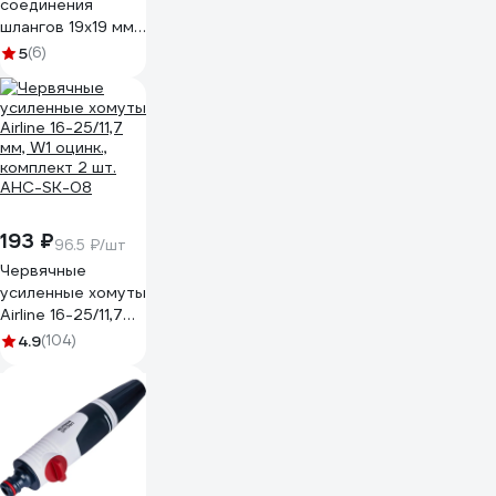
соединения
шлангов 19x19 мм
с хомутами 16х25
5
(6)
мм Супримпласт
4WG_1919_1625_02H
193 ₽
96.5 ₽/шт
Червячные
усиленные хомуты
Airline 16-25/11,7
мм, W1 оцинк.,
4.9
(104)
комплект 2 шт.
AHC-SK-08