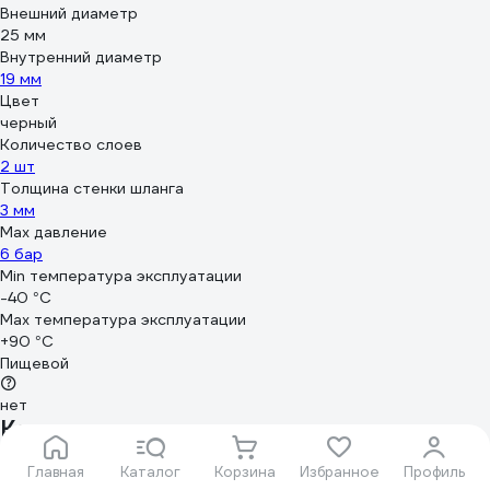
Внешний диаметр
25 мм
Внутренний диаметр
19 мм
Цвет
черный
Количество слоев
2 шт
Толщина стенки шланга
3 мм
Max давление
6 бар
Min температура эксплуатации
-40 °С
Мах температура эксплуатации
+90 °С
Пищевой
нет
Комплектация
Шланг - 1 шт.
Упаковка
Главная
Каталог
Корзина
Избранное
Профиль