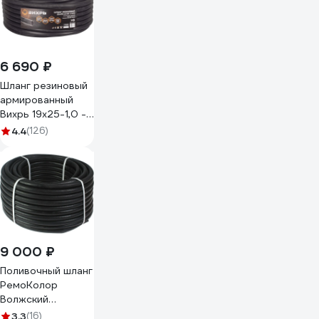
6 690 ₽
Шланг резиновый
армированный
Вихрь 19х25-1,0 -
ВГ. (ТЭП), бухта
4.4
(126)
50 м (чёрный)
73/7/2/3
9 000 ₽
Поливочный шланг
РемоКолор
Волжский
резиновый,
3.3
(16)