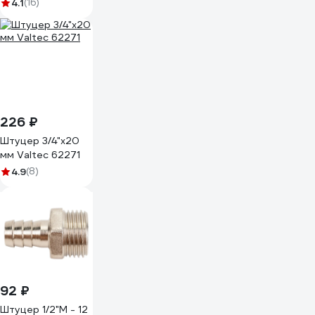
аквастопом
4.1
(16)
Профитт
0102785-RCS
226 ₽
Штуцер 3/4"х20
мм Valtec 62271
4.9
(8)
92 ₽
Штуцер 1/2"M - 12