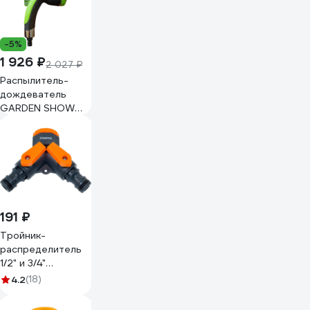
-5%
1 926 ₽
2 027 ₽
Распылитель-
дождеватель
GARDEN SHOW
GARDMAX
«Бабочка», 9
режимов 466631
191 ₽
Тройник-
распределитель
1/2" и 3/4"
STARTUL ST6010-
4.2
(18)
20