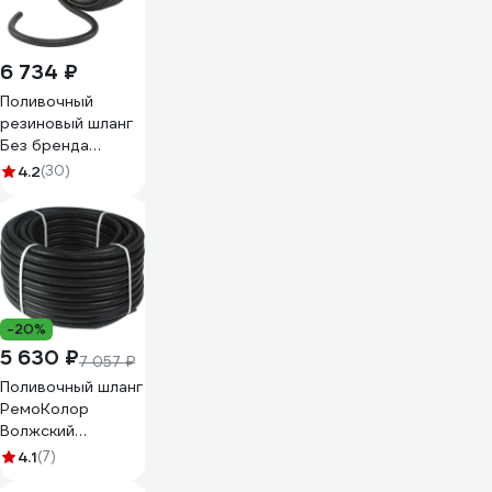
6 734 ₽
Поливочный
резиновый шланг
Без бренда
кордовый рукав,
4.2
(30)
Д=20 мм, 50 м
67556
-20%
5 630 ₽
7 057 ₽
Поливочный шланг
РемоКолор
Волжский
резиновый,
4.1
(7)
стандарт, 3,4 мм,