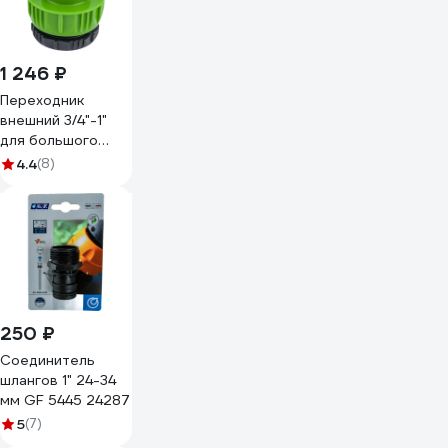
1 246 ₽
Переходник
внешний 3/4"-1"
для большого
объема воды USP
4.4
(8)
77395
250 ₽
Соединитель
шлангов 1" 24-34
мм GF 5445 24287
5
(7)