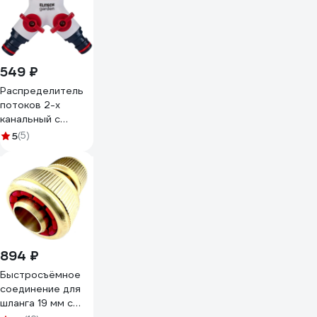
549 ₽
Распределитель
потоков 2-х
канальный с
переходником для
5
(5)
отвода 3/4" и 1"
сверху HF 005
Garden Elitech
206029
894 ₽
Быстросъёмное
соединение для
шланга 19 мм с