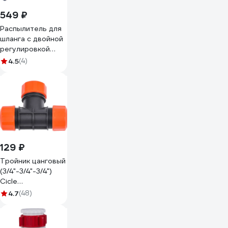
549 ₽
Распылитель для
шланга с двойной
регулировкой
Elitech HF 007
4.5
(4)
Garden 206031
129 ₽
Тройник цанговый
(3/4"-3/4"-3/4")
Cicle
4607156364015
4.7
(48)