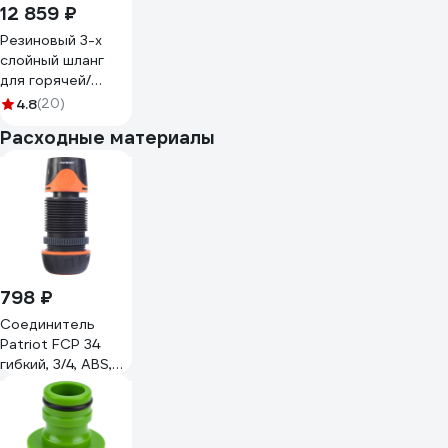
12 859 ₽
Резиновый 3-х
слойный шланг
для горячей/
холодной воды
4.8
(20)
Andycar 18 мм, 10
Расходные материалы
атм, 50 м H19
798 ₽
Соединитель
Patriot FCP 34
гибкий, 3/4, ABS,
TPR 777001193