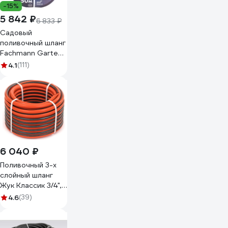
-15%
5 842 ₽
6 833 ₽
Садовый
поливочный шланг
Fachmann Garten
Grand 3/4,
4.1
(111)
морозостойкий
ТЭП 50м, 3-х
слойный 19 мм
05.023
6 040 ₽
Поливочный 3-х
слойный шланг
Жук Классик 3/4",
50 м 1778-00
4.6
(39)
4630035331778