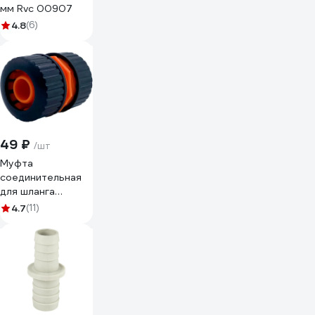
мм Rvc 00907
4.8
(6)
49 ₽
/шт
Муфта
соединительная
для шланга
OXCRAFT 3/4“
4.7
(11)
39031464