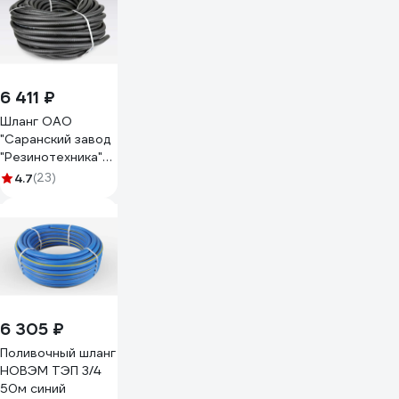
6 411 ₽
Шланг ОАО
"Саранский завод
"Резинотехника"
резиновый,
4.7
(23)
армированный, д.
18мм 4 Атм СзРТ
(рукав)
поливочный 50м
СЗРТ 18-0,4-В
50м
6 305 ₽
Поливочный шланг
НОВЭМ ТЭП 3/4
50м синий