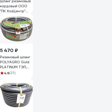
Шланг резиновый
кордовый ООО
"ПК ХозЦентр"
диаметр 20 мм,50
м СИ-00397
5 470 ₽
Резиновый шланг
POLYAGRO Gold
PLATINUM ТЭП,
3/4", 25 м,
4.9
(25)
армированный,
трёхслойный,
морозостойкий
7559925