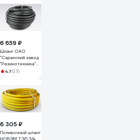
D 20 мм, 50 м 66-
3-520
6 659 ₽
Шланг ОАО
"Саранский завод
"Резинотехника"
резиновый,
4.7
(23)
армированный, д.
20мм 4 Атм СзРТ
(рукав)
поливочный 50м
СЗРТ 20-0,4-В
50м
6 305 ₽
Поливочный шланг
НОВЭМ ТЭП 3/4