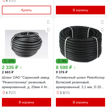
4.7
(22)
СЗРТ 25-0,4-В 10м
Купить
В корзину
-12%
-8%
2 335 ₽
8 598 ₽
2 663 ₽
9 376 ₽
Шланг ОАО "Саранский завод
Поливочный шланг РемоКолор
"Резинотехника" резиновый,
Волжский резиновый,
армированный, д. 20мм 4 Атм
армированный, 3,1 мм, D 20
СзРТ (рукав) поливочный 20м
мм, 25 м 66-3-220
4.7
(22)
3.3
(16)
СЗРТ 20-0,4-В 20м
В корзину
В корзину