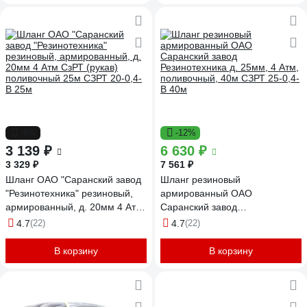
-6%
-12%
3 139 ₽
6 630 ₽
3 329 ₽
7 561 ₽
Шланг ОАО "Саранский завод
Шланг резиновый
"Резинотехника" резиновый,
армированный ОАО
армированный, д. 20мм 4 Атм
Саранский завод
СзРТ (рукав) поливочный 25м
Резинотехника д. 25мм, 4 Атм,
4.7
(22)
4.7
(22)
СЗРТ 20-0,4-В 25м
поливочный, 40м СЗРТ 25-0,4-
В 40м
В корзину
В корзину