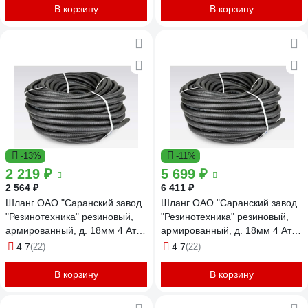
для отбойного молотка,
В корзину
В корзину
компрессора 25м СЗРТ 16-1,0-
ВГ 25м
-13%
-11%
2 219 ₽
5 699 ₽
2 564 ₽
6 411 ₽
Шланг ОАО "Саранский завод
Шланг ОАО "Саранский завод
"Резинотехника" резиновый,
"Резинотехника" резиновый,
армированный, д. 18мм 4 Атм
армированный, д. 18мм 4 Атм
СзРТ (рукав) поливочный 20м
СзРТ (рукав) поливочный 50м
4.7
(22)
4.7
(22)
СЗРТ 18-0,4-В 20м
СЗРТ 18-0,4-В 50м
В корзину
В корзину