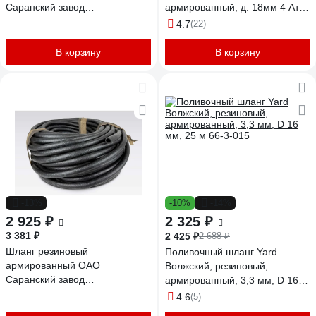
Саранский завод
армированный, д. 18мм 4 Атм
Резинотехника д. 20мм 10 Атм
СзРТ (рукав) поливочный 25м
4.7
(22)
СзРТ (рукав) пневматический,
СЗРТ 18-0,4-В 25м
для отбойного молотка,
В корзину
В корзину
компрессора 50м СЗРТ 20-1,0-
ВГ 50м
-13%
-10%
-14%
2 925 ₽
2 325 ₽
3 381 ₽
2 425 ₽
2 688 ₽
Шланг резиновый
Поливочный шланг Yard
армированный ОАО
Волжский, резиновый,
Саранский завод
армированный, 3,3 мм, D 16
Резинотехника д. 16мм 10 Атм
мм, 25 м 66-3-015
4.6
(5)
СзРТ (рукав) пневматический,