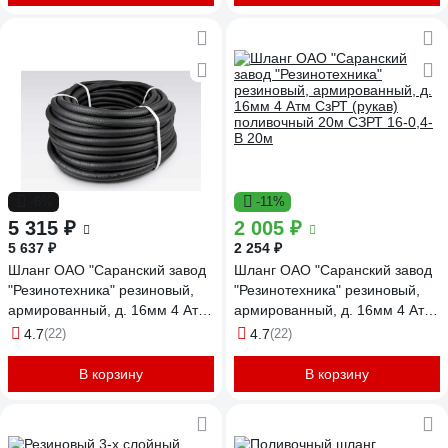
СзРТ (рукав) пневматический,
СзРТ (рукав) пневматический,
для отбойного молотка,
для отбойного молотка,
компрессора 50м СЗРТ 16-1,0-
компрессора 25м СЗРТ 25-1,0-
ВГ 50м
ВГ 20м
-6%
-11%
5 315 ₽
2 005 ₽
5 637 ₽
2 254 ₽
Шланг ОАО "Саранский завод
Шланг ОАО "Саранский завод
"Резинотехника" резиновый,
"Резинотехника" резиновый,
армированный, д. 16мм 4 Атм
армированный, д. 16мм 4 Атм
СзРТ (рукав) поливочный 50м
СзРТ (рукав) поливочный 20м
4.7
(22)
4.7
(22)
СЗРТ 16-0,4-В 50м
СЗРТ 16-0,4-В 20м
В корзину
В корзину