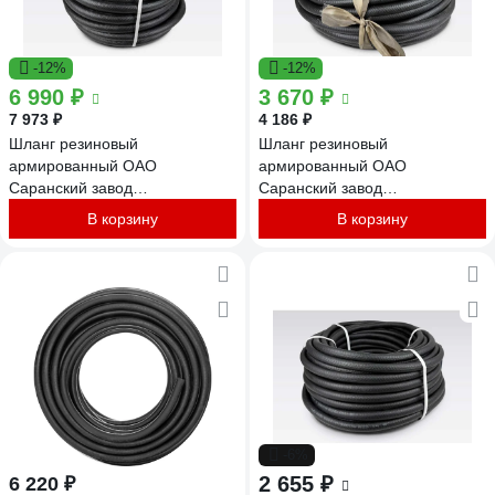
-12%
-12%
6 990 ₽
3 670 ₽
7 973 ₽
4 186 ₽
Шланг резиновый
Шланг резиновый
армированный ОАО
армированный ОАО
Саранский завод
Саранский завод
Резинотехника д. 25мм 10 Атм
Резинотехника д. 20мм 10 Атм
В корзину
В корзину
СзРТ (рукав) пневматический,
СзРТ (рукав) пневматический,
для отбойного молотка,
для отбойного молотка,
компрессора 50м СЗРТ 25-1,0-
компрессора 25м СЗРТ 20-1,0-
ВГ 40м
ВГ 25м
-6%
2 655 ₽
6 220 ₽