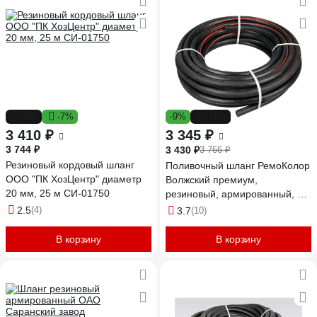
-9%
-7%
-9%
-11%
3 410 ₽
3 345 ₽
3 744 ₽
3 430 ₽
3 766 ₽
Резиновый кордовый шланг
Поливочный шланг РемоКолор
ООО "ПК ХозЦентр" диаметр
Волжский премиум,
20 мм, 25 м СИ-01750
резиновый, армированный, 4,0
мм,D 18 мм, 25 м 66-3-016
2.5
(4)
3.7
(10)
В корзину
В корзину