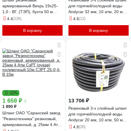
Шланг резиновый
Резиновый 3-х слойный шланг
армированный Вихрь 19х25-
для горячей/холодной воды
1,0 - ВГ. (ТЭП), бухта 50 м
Andycar 32 мм, 10 атм, 20 м
(чёрный) 73/7/2/3
H40
4.4
(126)
4.6
(12)
В корзину
В корзину
-12%
1 659 ₽
13 706 ₽
1 890 ₽
Резиновый 3-х слойный шланг
Шланг ОАО "Саранский завод
для горячей/холодной воды
"Резинотехника" резиновый,
Andycar 20 мм, 10 атм, 50 м
армированный, д. 25мм 4 Атм
H20
4.8
(20)
СзРТ (рукав) поливочный 10м