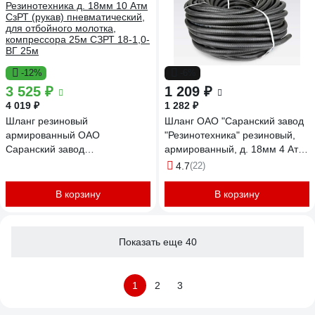
-12%
-6%
3 525 ₽
1 209 ₽
4 019 ₽
1 282 ₽
Шланг резиновый
Шланг ОАО "Саранский завод
армированный ОАО
"Резинотехника" резиновый,
Саранский завод
армированный, д. 18мм 4 Атм
Резинотехника д. 18мм 10 Атм
СзРТ (рукав) поливочный 10м
4.7
(22)
СзРТ (рукав) пневматический,
СЗРТ 18-0,4-В 10м
для отбойного молотка,
В корзину
В корзину
компрессора 25м СЗРТ 18-1,0-
ВГ 25м
Показать еще 40
1
2
3