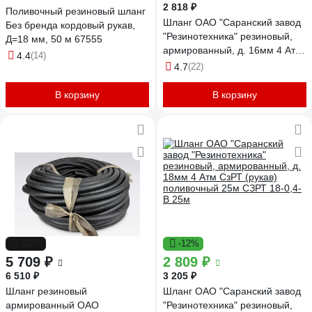
2 818 ₽
Поливочный резиновый шланг
Шланг ОАО "Саранский завод
Без бренда кордовый рукав,
"Резинотехника" резиновый,
Д=18 мм, 50 м 67555
армированный, д. 16мм 4 Атм
4.4
(14)
СзРТ (рукав) поливочный 25м
4.7
(22)
СЗРТ 16-0,4-В 25м
В корзину
В корзину
-12%
-12%
5 709 ₽
2 809 ₽
6 510 ₽
3 205 ₽
Шланг резиновый
Шланг ОАО "Саранский завод
армированный ОАО
"Резинотехника" резиновый,