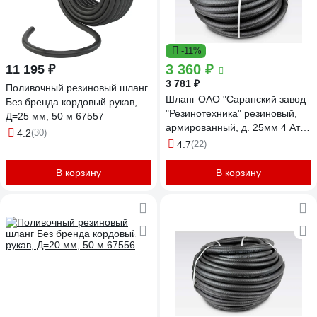
-11%
3 360 ₽
11 195 ₽
3 781 ₽
Поливочный резиновый шланг
Шланг ОАО "Саранский завод
Без бренда кордовый рукав,
"Резинотехника" резиновый,
Д=25 мм, 50 м 67557
армированный, д. 25мм 4 Атм
4.2
(30)
СзРТ (рукав) поливочный 20м
4.7
(22)
СЗРТ 25-0,4-В 20м
В корзину
В корзину