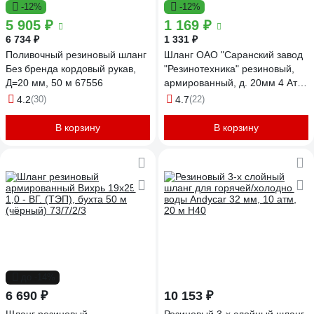
-12%
-12%
5 905 ₽
1 169 ₽
6 734 ₽
1 331 ₽
Поливочный резиновый шланг
Шланг ОАО "Саранский завод
Без бренда кордовый рукав,
"Резинотехника" резиновый,
Д=20 мм, 50 м 67556
армированный, д. 20мм 4 Атм
СзРТ (рукав) поливочный 10м
4.2
(30)
4.7
(22)
СЗРТ 20-0,4-В 10м
В корзину
В корзину
до -14%
6 690 ₽
10 153 ₽