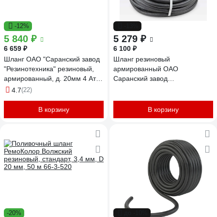
-12%
-13%
5 840 ₽
5 279 ₽
6 659 ₽
6 100 ₽
Шланг ОАО "Саранский завод
Шланг резиновый
"Резинотехника" резиновый,
армированный ОАО
армированный, д. 20мм 4 Атм
Саранский завод
СзРТ (рукав) поливочный 50м
Резинотехника д. 18мм 10 Атм
4.7
(22)
СЗРТ 20-0,4-В 50м
СзРТ (рукав) пневматический,
для отбойного молотка,
В корзину
В корзину
компрессора 50м СЗРТ 18-1,0-
ВГ 50м
-20%
до -10%