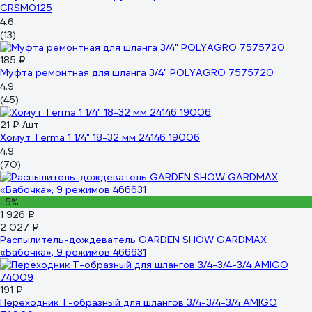
CRSM0125
4.6
(13)
185 ₽
Муфта ремонтная для шланга 3/4" POLYAGRO 7575720
4.9
(45)
21 ₽
/шт
Хомут Terma 1 1/4" 18-32 мм 24146 19006
4.9
(70)
-5%
1 926 ₽
2 027 ₽
Распылитель-дождеватель GARDEN SHOW GARDMAX
«Бабочка», 9 режимов 466631
191 ₽
Переходник Т-образный для шлангов 3/4-3/4-3/4 AMIGO