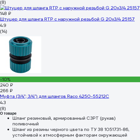
(8)
148 ₽
Штуцер для шланга RTP с наружной резьбой G 20х3/4 25157
4.9
(14)
-10%
240 ₽
266 ₽
Муфта (3/4"; 3/4") для шлангов Raco 4250-55212C
4.3
(8)
О товаре
Шланг резиновый, армированный СЗРТ (рукав)
поливочный
Шланг из резины черного цвета по ТУ 38 1051731-86,
устойчивой к атмосферным факторам окружающей