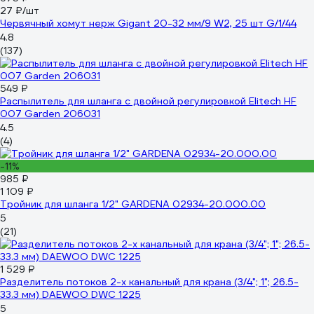
27 ₽/шт
Червячный хомут нерж Gigant 20-32 мм/9 W2, 25 шт G/1/44
4.8
(137)
549 ₽
Распылитель для шланга с двойной регулировкой Elitech HF
007 Garden 206031
4.5
(4)
-11%
985 ₽
1 109 ₽
Тройник для шланга 1/2" GARDENA 02934-20.000.00
5
(21)
1 529 ₽
Разделитель потоков 2-х канальный для крана (3/4"; 1"; 26.5-
33.3 мм) DAEWOO DWC 1225
5