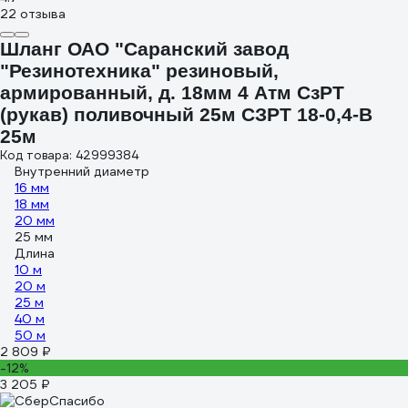
22 отзыва
Шланг ОАО "Саранский завод
"Резинотехника" резиновый,
армированный, д. 18мм 4 Атм СзРТ
(рукав) поливочный 25м СЗРТ 18-0,4-В
25м
Код товара: 42999384
Внутренний диаметр
16 мм
18 мм
20 мм
25 мм
Длина
10 м
20 м
25 м
40 м
50 м
2 809 ₽
-12%
3 205 ₽