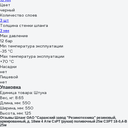
Цвет
черный
Количество слоев
3 шт
Толщина стенки шланга
3 мм
Max давление
12 бар
Min температура эксплуатации
-35 °С
Мах температура эксплуатации
+70 °С
Насадки
нет
Пищевой
нет
Упаковка
Единица товара: Штука
Вес, кг: 8.65
Длина, мм: 550
Ширина, мм: 550
Высота, мм: 125
Отзывы Шланг ОАО "Саранский завод "Резинотехника" резиновый,
армированный, д. 18мм 4 Атм СзРТ (рукав) поливочный 25м СЗРТ 18-0,4-В
25м