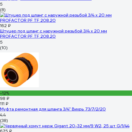
5
(8)
162 ₽
Штуцер под шланг с наружной резьбой 3/4 х 20 мм
PROFACTOR PF TF 208.20
5
(10)
-12%
98 ₽
111 ₽
Муфта ремонтная для шланга 3/4" Вихрь 73/7/2/20
4.4
(38)
675 ₽