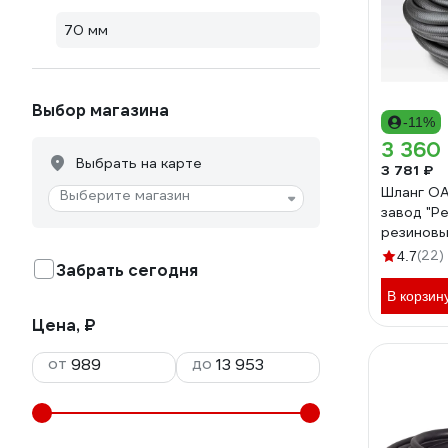
70 мм
Выбор магазина
-11%
3 360
Выбрать на карте
3 781 ₽
Шланг ОА
Выберите магазин
завод "Р
резиновы
д. 25мм 4
(22)
4.7
Забрать сегодня
поливочн
0,4-В 20
В корзин
Цена, ₽
от
до