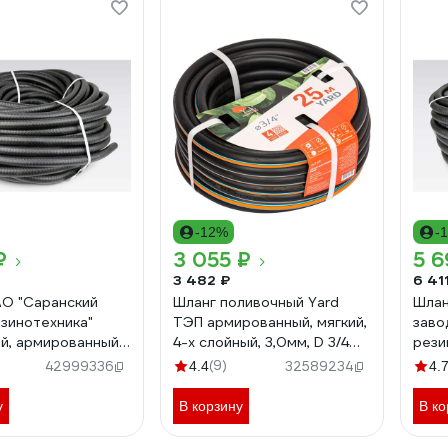
-12%
-
₽
3 055 ₽
5 6
3 482 ₽
6 41
О "Саранский
Шланг поливочный Yard
Шлан
езинотехника"
ТЭП армированный, мягкий,
заво
й, армированный,
4-х слойный, 3,0мм, D 3/4
рези
 Атм СзРТ (рукав)
,25м 66-3-425
д. 1
(9)
42999336
4.4
32589234
4.
ый 20м СЗРТ 18-
поли
м
0,4-
у
В корзину
В ко