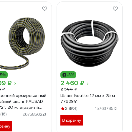
15%
-3%
99 ₽
2 460 ₽
5 ₽
2 544 ₽
вочный армированный
Шланг Boutte 12 мм х 25 м
ойный шланг PALISAD
7762941
/2'', 20 м, аграрный
(61)
3.8
15763785
0
(16)
1
26758502
В корзину
рзину