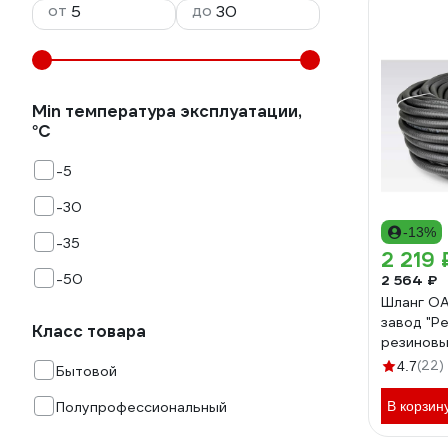
от
до
Min температура эксплуатации,
°С
-5
-30
-13%
-35
2 219 
-50
2 564 ₽
Шланг ОА
завод "Р
Класс товара
резиновы
д. 18мм 4
(22)
4.7
Бытовой
поливочн
0,4-В 20
Полупрофессиональный
В корзин