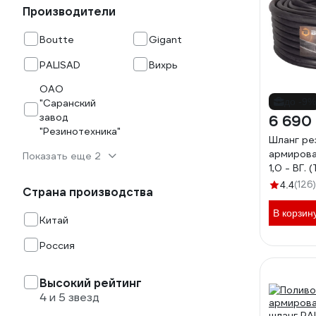
Производители
Boutte
Gigant
PALISAD
Вихрь
ОАО
до -9%
"Саранский
завод
6 690
"Резинотехника"
Шланг ре
армирова
Показать еще 2
1,0 - ВГ.
(чёрный) 
(126)
4.4
Страна производства
В корзин
Китай
Россия
Высокий рейтинг
4 и 5 звезд