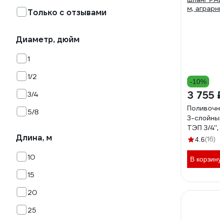
Только с отзывами
Диаметр, дюйм
1
1/2
-10%
3 755 
3/4
Поливочн
5/8
3-слойны
ТЭП 3/4''
Длина, м
67113
(16)
4.6
10
В корзин
15
20
25