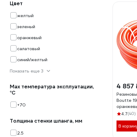
Цвет
желтый
зеленый
оранжевый
салатовый
синий/желтый
Показать еще 3
4 857 
Мах температура эксплуатации,
°С
Резиновы
Boutte 19
+70
оранжев
(40)
4.7
Толщина стенки шланга, мм
В корзин
2.5