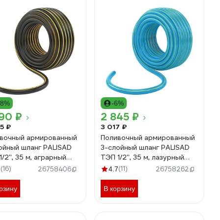
18%
-6%
90 ₽
2 845 ₽
5 ₽
3 017 ₽
вочный армированный
Поливочный армированный
ойный шланг PALISAD
3-слойный шланг PALISAD
/2'', 35 м, аграрный
ТЭП 1/2'', 35 м, лазурный
SAD 67111
PALISAD 67107
(16)
(11)
1
26758406
4.7
26758262
рзину
В корзину