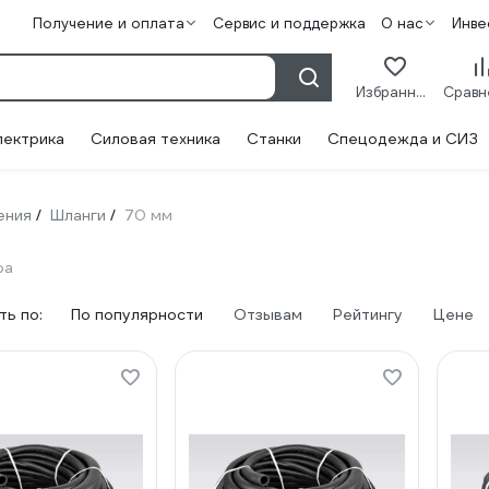
Получение и оплата
Сервис и поддержка
О нас
Инве
Избранное
лектрика
Силовая техника
Станки
Спецодежда и СИЗ
ения
Шланги
70 мм
/
/
ра
ь по:
По популярности
Отзывам
Рейтингу
Цене