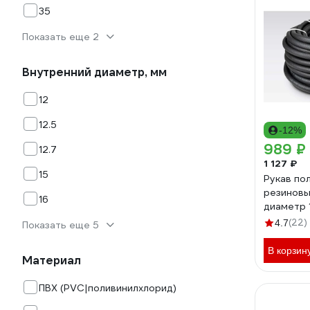
35
Показать еще 2
Внутренний диаметр, мм
12
12.5
-12%
989 ₽
12.7
1 127 ₽
15
Рукав по
резиновы
16
диаметр 
10 м СЗР
(22)
4.7
Показать еще 5
В корзин
Материал
ПВХ (PVC|поливинилхлорид)