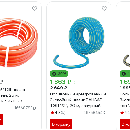
-30%
-
₽
1 863 ₽
1 6
2 649 ₽
1 99
й/ТЭП шланг
Поливочный армированный
Поли
 мм, 25 м,
3-слойный шланг PALISAD
3-сл
ый 9271077
ТЭП 1/2'', 20 м, лазурный
тэп 1
16548783
PALISAD 67106
6711
(6)
4.8
26758454
4.
у
В корзину
В ко