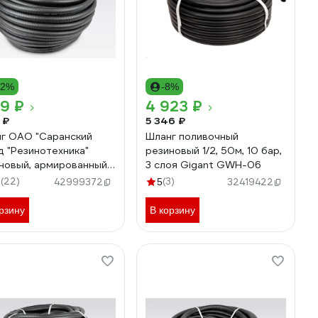
12%
-8%
69 ₽
4 923 ₽
 ₽
5 346 ₽
г ОАО "Саранский
Шланг поливочный
д "Резинотехника"
резиновый 1/2, 50м, 10 бар,
новый, армированный,
3 слоя Gigant GWH-06
0мм 4 Атм СзРТ (рукав)
(22)
(3)
7
42999372
5
32419422
вочный 10м СЗРТ 20-
В 10м
рзину
В корзину