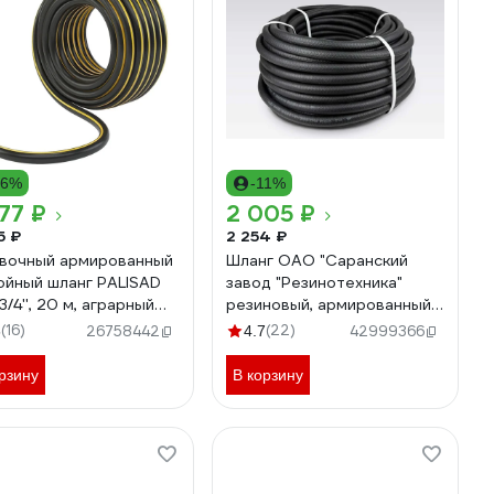
16%
-11%
77 ₽
2 005 ₽
5 ₽
2 254 ₽
вочный армированный
Шланг ОАО "Саранский
ойный шланг PALISAD
завод "Резинотехника"
/4'', 20 м, аграрный
резиновый, армированный,
2
д. 16мм 4 Атм СзРТ (рукав)
(16)
(22)
6
26758442
4.7
42999366
поливочный 20м СЗРТ 16-
0,4-В 20м
рзину
В корзину