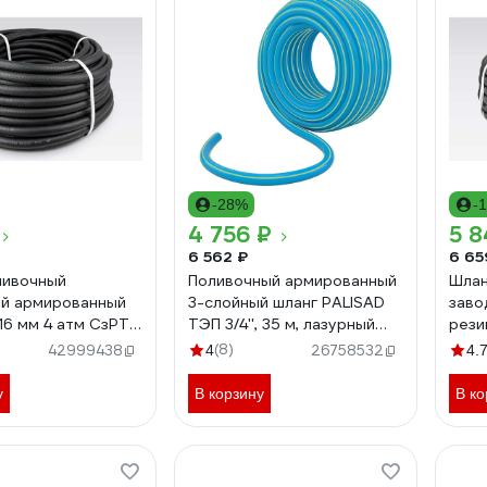
-28%
-
4 756 ₽
5 8
6 562 ₽
6 65
ливочный
Поливочный армированный
Шлан
й армированный
3-слойный шланг PALISAD
заво
16 мм 4 атм СзРТ
ТЭП 3/4'', 35 м, лазурный
рези
Т 16-0,4-В 10м
PALISAD 67109
д. 2
(8)
42999438
4
26758532
4.
поли
0,4-
у
В корзину
В ко