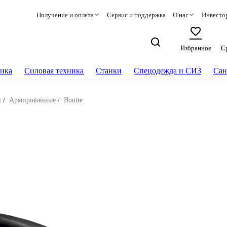
Получение и оплата
Сервис и поддержка
О нас
Инвесто
Избранное
С
ика
Силовая техника
Станки
Спецодежда и СИЗ
Сан
и
/
Армированные
/
Boutte