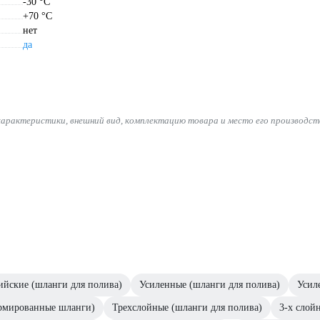
-30 °С
+70 °С
нет
да
характеристики, внешний вид, комплектацию товара и место его производст
ийские (шланги для полива)
Усиленные (шланги для полива)
Усил
рмированные шланги)
Трехслойные (шланги для полива)
3-х слой