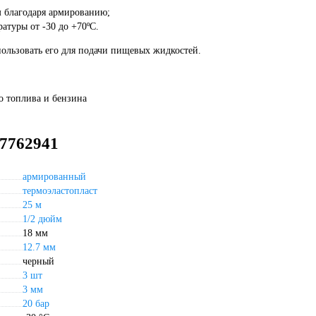
м благодаря армированию;
туры от -30 до +70ºС.
пользовать его для подачи пищевых жидкостей.
о топлива и бензина
 7762941
армированный
термоэластопласт
25 м
1/2 дюйм
18 мм
12.7 мм
черный
3 шт
3 мм
20 бар