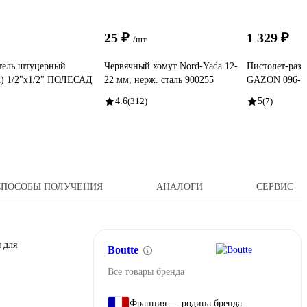
25 ₽
1 329 ₽
/шт
тель штуцерный
Червячный хомут Nord-Yada 12-
Пистолет-раз
к) 1/2"х1/2" ПОЛЕСАД
22 мм, нерж. сталь 900255
GAZON 096-72
4.6
(312)
5
(7)
СПОСОБЫ ПОЛУЧЕНИЯ
АНАЛОГИ
СЕРВИС
 для
Boutte
Все товары бренда
Франция — родина бренда