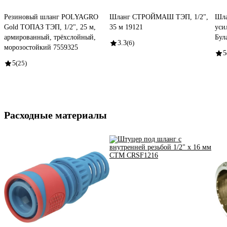
Резиновый шланг POLYAGRO
Шланг СТРОЙМАШ ТЭП, 1/2",
Шла
Gold ТОПАЗ ТЭП, 1/2", 25 м,
35 м 19121
уси
армированный, трёхслойный,
Була
3.3
(6)
морозостойкий 7559325
5
5
(25)
Расходные материалы