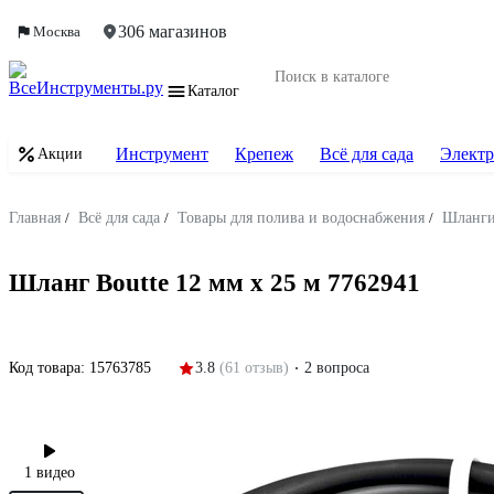
306 магазинов
Москва
Каталог
Инструмент
Крепеж
Всё для сада
Электр
Акции
Главная
/
Всё для сада
/
Товары для полива и водоснабжения
/
Шланг
Шланг Boutte 12 мм х 25 м 7762941
Код товара:
15763785
3.8
(61 отзыв)
2 вопроса
1 видео