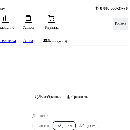
8 800 550-37-70
рам
Войти
равнение
Заказы
Корзина
техника
Авто
Для юрлиц
В избранное
Сравнить
Диаметр
1 дюйм
1/2 дюйм
3/4 дюйм