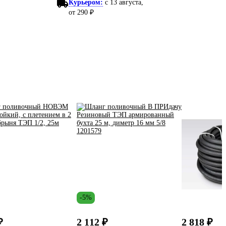
Курьером:
c 13 августа,
от 290 ₽
-5%
₽
2 112 ₽
2 818 ₽