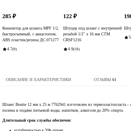
285 ₽
122 ₽
19
Коннектор для шланга MPF 1/2,
Штуцер под шланг с внутренней
Шту
быстросъемный, с аквастопом,
резьбой 1/2" х 16 мм СТМ
5
ABS пластик/резина ДС.071277
CRSF1216
4.7
(9)
4.9
(18)
ОПИСАНИЕ И ХАРАКТЕРИСТИКИ
ОТЗЫВЫ
61
Шланг Boutte 12 мм х 25 м 7762941 изготовлен из термоэластопласта 
полива и подачи питьевой воды, напитков, алкоголя до 20% спирта.
Длительный срок службы обеспечен
:
устойчивостью к УФ-лучам;