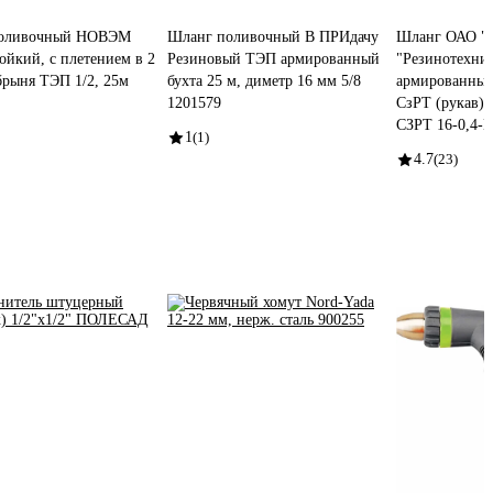
оливочный НОВЭМ
Шланг поливочный В ПРИдачу
Шланг ОАО "С
ойкий, с плетением в 2
Резиновый ТЭП армированный
"Резинотехни
рыня ТЭП 1/2, 25м
бухта 25 м, диметр 16 мм 5/8
армированный
1201579
СзРТ (рукав)
СЗРТ 16-0,4-В
1
(1)
4.7
(23)