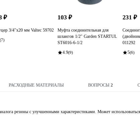
8 ₽
103 ₽
231 ₽
цер 3/4"х20 мм Valtec 59702
Муфта соединительная для
Соедини
шлангов 1/2" Garden STARTUL
(двойни
(7)
ST6016-6-1/2
011292
4.9
(9)
5
(6)
РАСХОДНЫЕ МАТЕРИАЛЫ
ВОПРОСЫ
2
- аналога резины с улучшенными характеристиками. Может использоваться