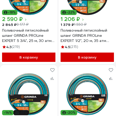
-18%
-22%
2 590 ₽
1 206 ₽
2 845 ₽
1 379 ₽
3 177 ₽
1 550 ₽
Поливочный пятислойный
Поливочный пятислойный
шланг GRINDA PROLine
шланг GRINDA PROLine
EXPERT 5 3/4", 25 м, 30 атм
EXPERT 1/2", 20 м, 35 атм
429007-3/4-25
429007-1/2-20
4.3
(219)
4.5
(215)
В корзину
В корзину
-14%
-17%
-20%