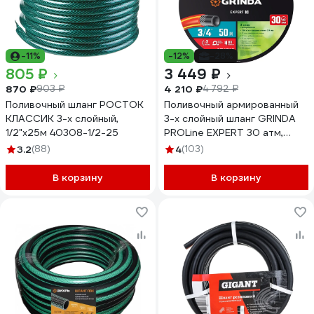
-11%
-12%
-28%
805 ₽
3 449 ₽
870 ₽
4 210 ₽
903 ₽
4 792 ₽
Поливочный шланг РОСТОК
Поливочный армированный
КЛАССИК 3-х слойный,
3-х слойный шланг GRINDA
1/2"х25м 40308-1/2-25
PROLine EXPERT 30 атм,
3/4"х50м 8-429005-3/4-
3.2
(88)
4
(103)
50_z02
В корзину
В корзину