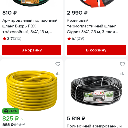
810 ₽
2 990 ₽
Армированный поливочный
Резиновый
шланг Вихрь ПВХ,
термопластичный шланг
трёхслойный, 3/4", 15 м,
Gigant 3/4", 25 м, 3 слоя
зелёный 73/7/2/9
GRH-05
3.7
(316)
4.1
(29)
В корзину
В корзину
-13%
825 ₽
5 819 ₽
855 ₽
948 ₽
Поливочный армированный