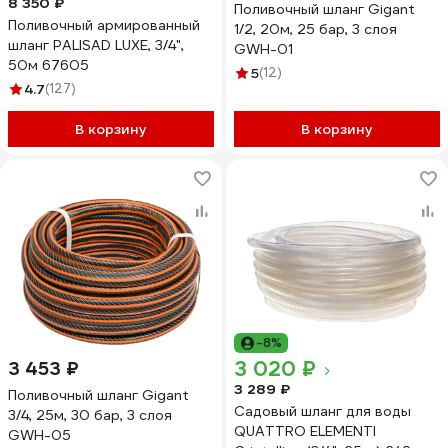
8 350 ₽
Поливочный шланг Gigant
Поливочный армированный
1/2, 20м, 25 бар, 3 слоя
шланг PALISAD LUXE, 3/4",
GWH-01
50м 67605
5
(12)
4.7
(127)
В корзину
В корзину
-8%
3 020 ₽
3 453 ₽
3 289 ₽
Поливочный шланг Gigant
Садовый шланг для воды
3/4, 25м, 30 бар, 3 слоя
QUATTRO ELEMENTI
GWH-05