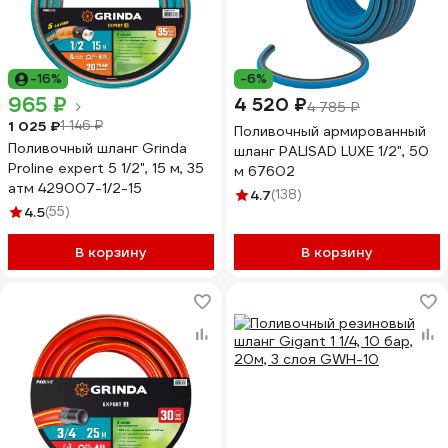
-16%
-6%
965 ₽
4 520 ₽
4 785 ₽
1 025 ₽
1 146 ₽
Поливочный армированный
Поливочный шланг Grinda
шланг PALISAD LUXE 1/2", 50
Proline expert 5 1/2", 15 м, 35
м 67602
атм 429007-1/2-15
4.7
(138)
4.5
(55)
В корзину
В корзину