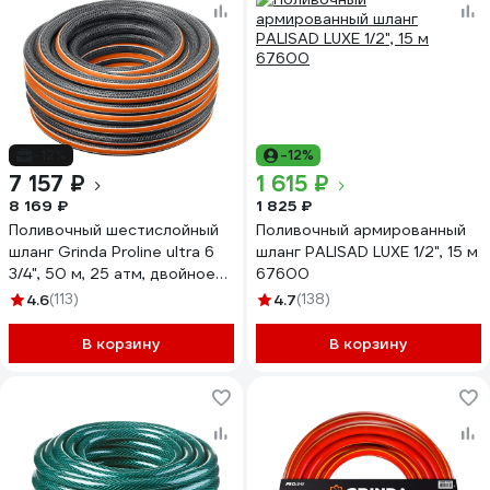
-12%
-12%
7 157 ₽
1 615 ₽
8 169 ₽
1 825 ₽
Поливочный шестислойный
Поливочный армированный
шланг Grinda Proline ultra 6
шланг PALISAD LUXE 1/2", 15 м
3/4", 50 м, 25 атм, двойное
67600
армирование 429009-3/4-
4.6
(113)
4.7
(138)
50
В корзину
В корзину