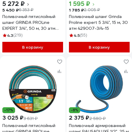
5 272 ₽
1 595 ₽
5 450 ₽
1 785 ₽
6 353 ₽
2 005 ₽
Поливочный пятислойный
Поливочный шланг Grinda
шланг GRINDA PROLine
Proline expert 5 3/4", 15 м, 30
EXPERT 3/4", 50 м, 30 атм
атм 429007-3/4-15
429007-3/4-50
4.3
(219)
4.5
(55)
В корзину
В корзину
-17%
-8%
3 025 ₽
2 375 ₽
3 631 ₽
2 580 ₽
Поливочный пятислойный
Поливочный армированный
шланг GRINDA PROLine
шланг PALISADLUXE 1/2", 25 м