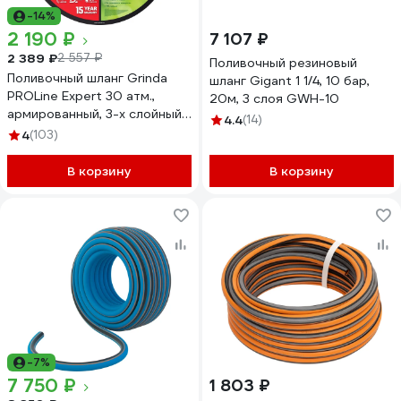
-14%
2 190 ₽
7 107 ₽
2 389 ₽
2 557 ₽
Поливочный резиновый
Поливочный шланг Grinda
шланг Gigant 1 1/4, 10 бар,
PROLine Expert 30 атм.,
20м, 3 слоя GWH-10
армированный, 3-х слойный,
4.4
(14)
3/4х25м 8-429005-3/4-
4
(103)
25_z02
В корзину
В корзину
-7%
7 750 ₽
1 803 ₽