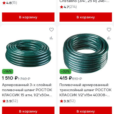
Cristallino (3/4", 25 м) 246-
4.8
(15)
944
4.7
(214)
В корзину
В корзину
-14%
-32%
1 510 ₽
415 ₽
1 749 ₽
610 ₽
Армированный 3-х слойный
Поливочный армированный
поливочный шланг РОСТОК
трехслойный шланг РОСТОК
КЛАССИК 15 атм, 1/2"х50м
КЛАССИК 1/2"х15м 40308-
40308-1/2-50
1/2-15
3.9
(52)
3.9
(52)
В корзину
В корзину