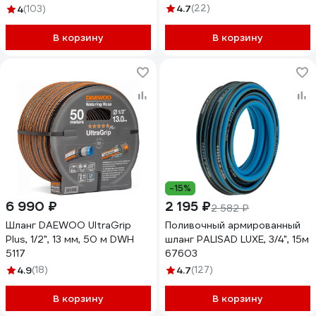
25мм 4 Атм СзРТ (рукав)
4.7
(22)
4
(103)
поливочный 20м СЗРТ 25-
0,4-В 20м
В корзину
В корзину
-15%
6 990 ₽
2 195 ₽
2 582 ₽
Шланг DAEWOO UltraGrip
Поливочный армированный
Plus, 1/2", 13 мм, 50 м DWH
шланг PALISAD LUXE, 3/4", 15м
5117
67603
4.9
(18)
4.7
(127)
В корзину
В корзину