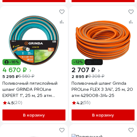
-16%
-12%
-18%
4 670 ₽
2 707 ₽
5 295 ₽
2 895 ₽
5 560 ₽
3 308 ₽
Поливочный пятислойный
Поливочный шланг Grinda
шланг GRINDA PROLine
PROLine FLEX 3 3/4", 25 м, 20
EXPERT 1", 25 м, 25 атм
атм 429008-3/4-25
429007-1-25
4.5
(20)
4.2
(55)
В корзину
В корзину