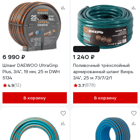
до -20%
6 990 ₽
1 240 ₽
Шланг DAEWOO UltraGrip
Поливочный трёхслойный
Plus, 3/4", 19 мм, 25 м DWH
армированный шланг Вихрь
5134
3/4", 25 м 73/7/2/1
4.9
(12)
3.7
(878)
В корзину
В корзину