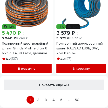
-12%
-7%
-10%
5 470 ₽
3 579 ₽
5 940 ₽
3 675 ₽
6 246 ₽
3 966 ₽
Поливочный шестислойный
Поливочный армированный
шланг Grinda Proline ultra 6
шланг PALISAD LUXE, 3/4",
1/2", 50 м, 30 атм, двойное
25м 67604
армирование 429009-1/2-
4.7
(137)
4.3
(47)
50
В корзину
В корзину
Показать еще 40
1
2
3
4
5
...
50