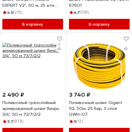
EXPERT 1/2", 50 м, 35 атм
67601
429007-1/2-50
4.5
(215)
4.7
(138)
В корзину
В корзину
2 490 ₽
3 740 ₽
Поливочный трёхслойный
Поливочный шланг Gigant
армированный шланг Вихрь
1/2, 50м, 25 бар, 3 слоя
3/4", 50 м 73/7/2/2
GWH-07
3.7
(878)
5
(12)