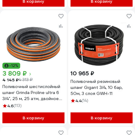
В корзину
В корзину
-12%
3 809 ₽
10 965 ₽
4 145 ₽
4 313 ₽
Поливочный резиновый
Поливочный шестислойный
шланг Gigant 3/4, 10 бар,
шланг Grinda Proline ultra 6
50м, 3 слоя GWH-11
3/4", 25 м, 25 атм, двойное
4.4
(14)
армирование 429009-3/4-
4.6
(113)
25
В корзину
В корзину