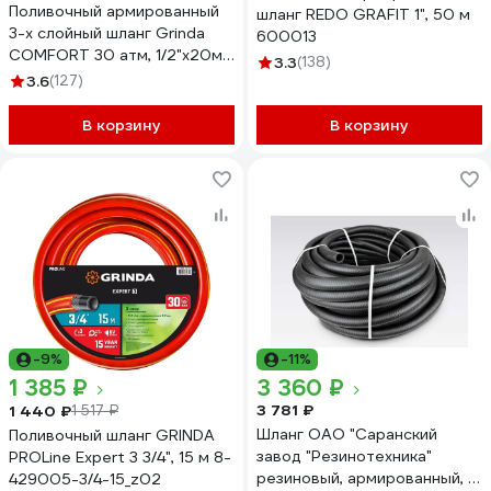
Поливочный армированный
шланг REDO GRAFIT 1", 50 м
3-х слойный шланг Grinda
600013
COMFORT 30 атм, 1/2"х20м
3.3
(138)
8-429003-1/2-20_z02
3.6
(127)
В корзину
В корзину
-9%
-11%
1 385 ₽
3 360 ₽
3 781 ₽
1 440 ₽
1 517 ₽
Шланг ОАО "Саранский
Поливочный шланг GRINDA
завод "Резинотехника"
PROLine Expert 3 3/4", 15 м 8-
резиновый, армированный, д.
429005-3/4-15_z02