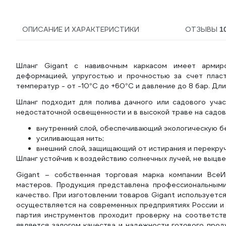
ОПИСАНИЕ И ХАРАКТЕРИСТИКИ
ОТЗЫВЫ
1
Шланг Gigant с навивочным каркасом имеет армиро
деформацией, упругостью и прочностью за счет плас
температур - от -10°С до +60°С и давление до 8 бар. Дли
Шланг подходит для полива дачного или садового учас
недостаточной освещенности и в высокой траве на садово
внутренний слой, обеспечивающий экологическую б
усиливающая нить;
внешний слой, защищающий от истирания и перекруч
Шланг устойчив к воздействию солнечных лучей, не выцве
Gigant – собственная торговая марка компании ВсеИ
мастеров. Продукция представлена профессиональным
качество. При изготовлении товаров Gigant использует
осуществляется на современных предприятиях России и 
партия инструментов проходит проверку на соответств
является залогом качества и надежности готового прод