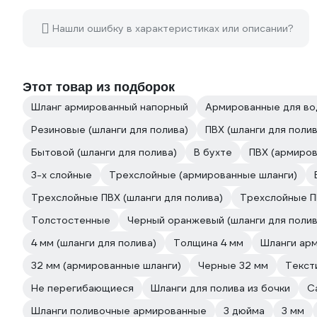
Нашли ошибку в характеристиках или описании?
Этот товар из подборок
Шланг армированный напорный
Армированные для в
Резиновые (шланги для полива)
ПВХ (шланги для полив
Бытовой (шланги для полива)
В бухте
ПВХ (армиров
3-х слойные
Трехслойные (армированные шланги)
Трехслойные ПВХ (шланги для полива)
Трехслойные П
Толстостенные
Черный оранжевый (шланги для полив
4 мм (шланги для полива)
Толщина 4 мм
Шланги арм
32 мм (армированные шланги)
Черные 32 мм
Текст
Не перегибающиеся
Шланги для полива из бочки
С
Шланги поливочные армированные
3 дюйма
3 мм