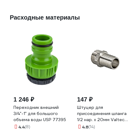
Расходные материалы
1 246 ₽
147 ₽
Переходник внешний
Штуцер для
3/4"-1" для большого
присоединения шланга
объема воды USP 77395
1/2 нар. х 20мм Valtec
VTr.650.N.0420
4.4
(8)
4.8
(14)