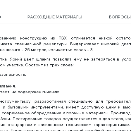
РАСХОДНЫЕ МАТЕРИАЛЫ
ВОПРОСЫ
0
ванную конструкцию из ПВХ, отличается низкой остато
тиката специальной рецептуры. Выдерживает широкий диап
на шланга - 25 метров, количество слоев - 3.
тка. Яркий цвет шланга позволит ему не затеряться в усло
м участке. Состоит из трех слоев:
езопасность;
ивания.
тает, не подвержен гниению.
нструменты.ру, разработанная специально для требовател
и и бытовыми инструментами, имеет доступную цену и выс
ся современное оборудование и прочные материалы. Произво
Азии. Тестирование товаров осуществляется в два этапа, к
ие стандартам и заявленным техническим характеристикам.
укта. Продукция представлена широкой линейкой инструмент