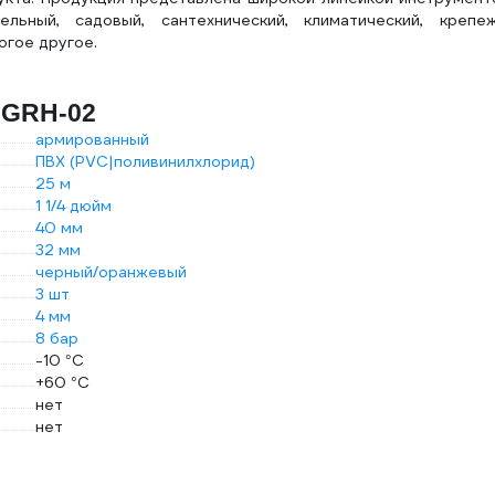
ьный, садовый, сантехнический, климатический, крепеж
огое другое.
 GRH-02
армированный
ПВХ (PVC|поливинилхлорид)
25 м
1 1/4 дюйм
40 мм
32 мм
черный/оранжевый
3 шт
4 мм
8 бар
-10 °С
+60 °С
нет
нет