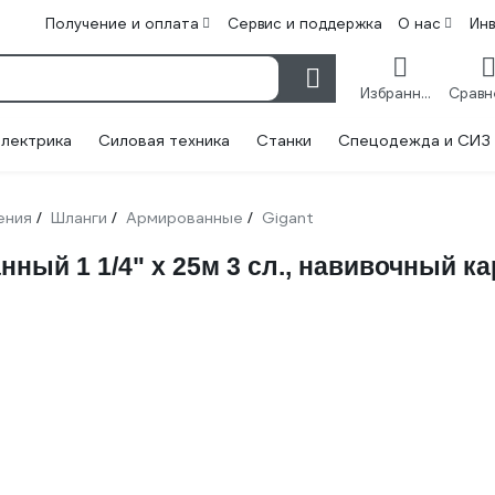
Получение и оплата
Сервис и поддержка
О нас
Ин
Избранное
лектрика
Силовая техника
Станки
Спецодежда и СИЗ
ения
Шланги
Армированные
Gigant
/
/
/
нный 1 1/4" х 25м 3 сл., навивочный к