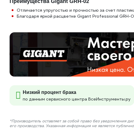
Преимущества Gigant GRH-02
Отличается упругостью и прочностью за счет пласти
Благодаря яркой расцветке Gigant Professional GRH-0
Низкий процент брака
по данным сервисного центра ВсеИнструменты.ру
*Производитель оставляет за собой право без уведомления ди
его производства. Указанная информация не является публичн