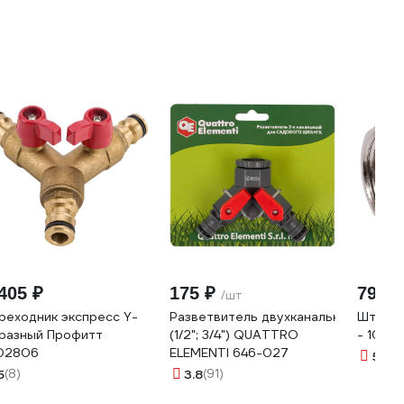
405 ₽
175 ₽
79 ₽
/шт
реходник экспресс Y-
Разветвитель двухканальный
Штуцер
разный Профитт
(1/2"; 3/4") QUATTRO
- 10 м
02806
ELEMENTI 646-027
5
(8)
5
(8)
3.8
(91)