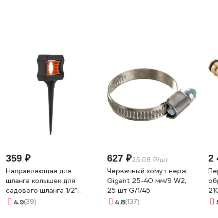
359 ₽
627 ₽
2 
25.08 ₽/шт
Направляющая для
Червячный хомут нерж
Пе
шланга колышек для
Gigant 25-40 мм/9 W2,
об
садового шланга 1/2"
25 шт G/1/45
21
MasterProf ДС.070921
4.9
(39)
4.8
(137)