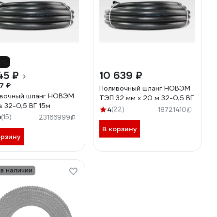
6%
45 ₽
10 639 ₽
7 ₽
Поливочный шланг НОВЭМ
вочный шланг НОВЭМ
ТЭП 32 мм х 20 м 32-0,5 ВГ
в 32-0,5 ВГ 15м
4
(22)
18721410
9
(15)
23166999
В корзину
орзину
 в наличии