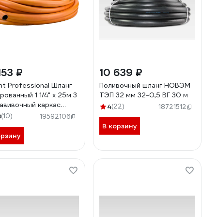
153 ₽
10 639 ₽
nt Professional Шланг
Поливочный шланг НОВЭМ
рованный 1 1/4" х 25м 3
ТЭП 32 мм 32-0,5 ВГ 30 м
 навивочный каркас
4
(22)
18721512
-02
8
(10)
19592106
В корзину
орзину