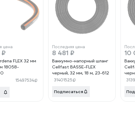
я цена
Последняя цена
Посл
 ₽
8 481 ₽
10 
rdena FLEX 32 мм
Ваккумно-напорный шланг
Вакк
5 м 18058-
Cellfast BASSE-FLEX
Cell
00
черный, 32 мм, 18 м, 23-612
черн
31401525
313
15497534
Подписаться
Под