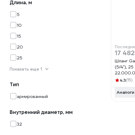
Длина, м
5
10
15
20
Последня
17 482
25
Шланг Ga
(5/4"), 2
Показать еще 1
22.000.
4.3
(15)
Тип
Аналоги
армированный
Внутренний диаметр, мм
32