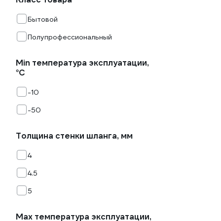
Бытовой
Полупрофессиональный
Min температура эксплуатации,
°С
-10
-50
Толщина стенки шланга, мм
4
4.5
5
Мах температура эксплуатации,