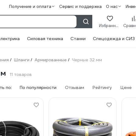
Получение и оплата
Сервис и поддержка
О нас
Инве
Избранное
лектрика
Силовая техника
Станки
Спецодежда и СИЗ
ения
Шланги
Армированные
Черные 32 мм
/
/
/
мм
11 товаров
ь по:
По популярности
Отзывам
Рейтингу
Цене