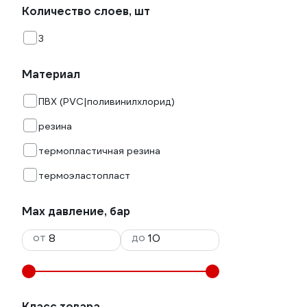
Количество слоев, шт
3
Материал
ПВХ (PVC|поливинилхлорид)
резина
термопластичная резина
термоэластопласт
Max давление, бар
от
до
Класс товара