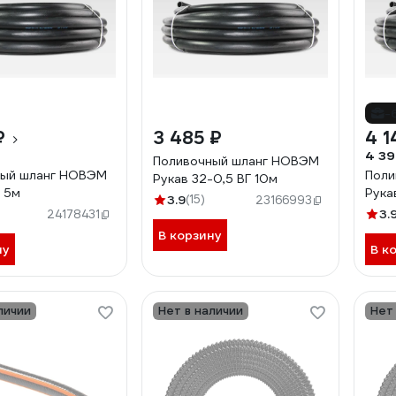
-
₽
3 485 ₽
4 1
4 39
Поливочный шланг НОВЭМ
ный шланг НОВЭМ
Поли
Рукав 32-0,5 ВГ 10м
Г 5м
Рука
3.9
(15)
23166993
3.
24178431
В корзину
ну
В к
личии
Нет в наличии
Нет