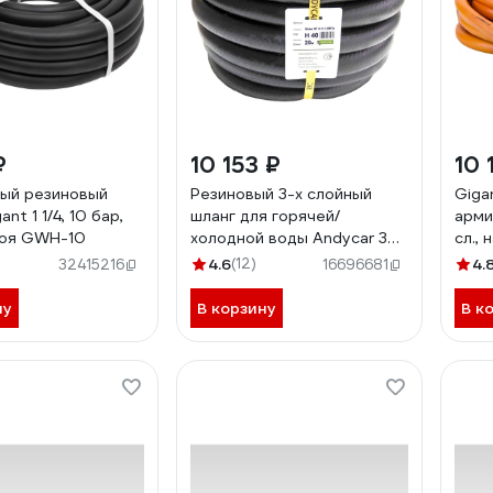
₽
10 153 ₽
10 
ый резиновый
Резиновый 3-х слойный
Giga
nt 1 1/4, 10 бар,
шланг для горячей/
арми
лоя GWH-10
холодной воды Andycar 32
сл.,
мм, 10 атм, 20 м H40
GRH
4.6
(12)
4.
32415216
16696681
ну
В корзину
В к