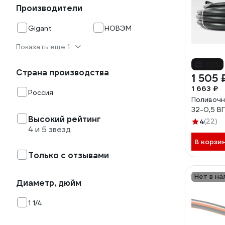
Производители
Gigant
НОВЭМ
Показать еще 1
-10%
Страна производства
1 505 
1 663 ₽
Россия
Поливоч
32-0,5 В
Высокий рейтинг
4
(22)
4 и 5 звезд
В корзи
Только с отзывами
Нет в на
Диаметр, дюйм
1 1/4