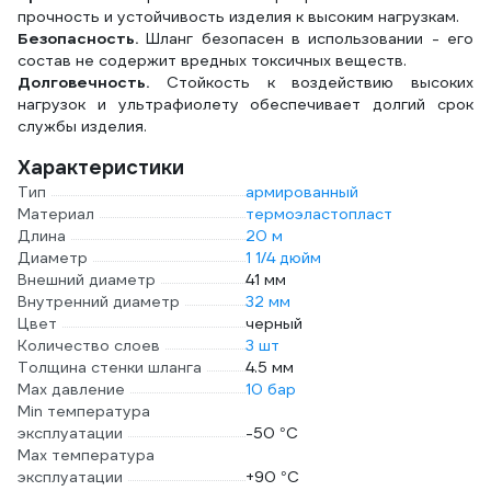
прочность и устойчивость изделия к высоким нагрузкам.
Безопасность.
Шланг безопасен в использовании - его
состав не содержит вредных токсичных веществ.
Долговечность.
Стойкость к воздействию высоких
нагрузок и ультрафиолету обеспечивает долгий срок
службы изделия.
Характеристики
Тип
армированный
Материал
термоэластопласт
Длина
20 м
Диаметр
1 1/4 дюйм
Внешний диаметр
41 мм
Внутренний диаметр
32 мм
Цвет
черный
Количество слоев
3 шт
Толщина стенки шланга
4.5 мм
Max давление
10 бар
Min температура
эксплуатации
-50 °С
Мах температура
эксплуатации
+90 °С