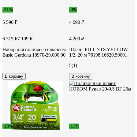
-21%
-3%
5 590 ₽
4 090 ₽
6 315 ₽
4 209 ₽
7 109 ₽
Набор для полива со шлангом
Шланг FITT NTS YELLOW
Basic Gardena 18970-29.000.00
1/2, 20 м 76198.16620.59001
5
(1)
В корзину
В корзину
-13%
-11%