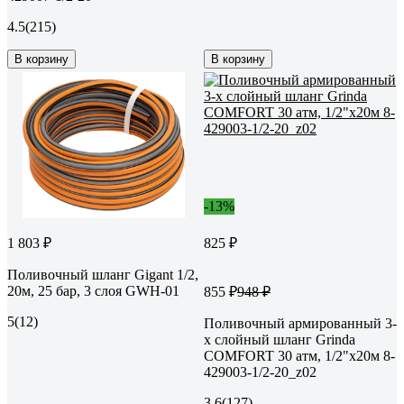
4.5
(215)
В корзину
В корзину
-13%
1 803 ₽
825 ₽
Поливочный шланг Gigant 1/2,
20м, 25 бар, 3 слоя GWH-01
855 ₽
948 ₽
5
(12)
Поливочный армированный 3-
х слойный шланг Grinda
COMFORT 30 атм, 1/2"х20м 8-
429003-1/2-20_z02
3.6
(127)