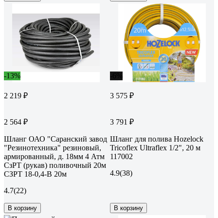
-13%
-6%
2 219 ₽
3 575 ₽
2 564 ₽
3 791 ₽
Шланг ОАО "Саранский завод
Шланг для полива Hozelock
"Резинотехника" резиновый,
Tricoflex Ultraflex 1/2", 20 м
армированный, д. 18мм 4 Атм
117002
СзРТ (рукав) поливочный 20м
4.9
(38)
СЗРТ 18-0,4-В 20м
4.7
(22)
В корзину
В корзину