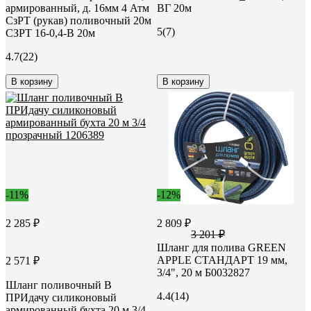
армированный, д. 16мм 4 Атм
ВГ 20м
СзРТ (рукав) поливочный 20м
5
(7)
СЗРТ 16-0,4-В 20м
4.7
(22)
В корзину
В корзину
-11%
-12%
2 285 ₽
2 809 ₽
3 201 ₽
Шланг для полива GREEN
APPLE СТАНДАРТ 19 мм,
2 571 ₽
3/4", 20 м Б0032827
Шланг поливочный В
4.4
(14)
ПРИдачу силиконовый
армированный бухта 20 м 3/4