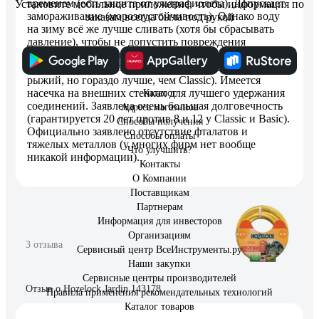
временем (есть защита от ультрафиолета). Допускает
Установите мобильное приложение, чтобы информация по
замораживание (морозоустойчивость). Однако воду
заказам всегда была под рукой
на зиму всё же лучше сливать (хотя бы сбрасывать
давление), чтобы не допустить повреждения
соединений. Хорошо заметен в траве (правда,
похуже, чем Gardena Basic, который практически весь
рыжий, но гораздо лучше, чем Classic). Имеется
насечка на внешних стенках для лучшего удержания
Каталог
соединений. Заявлена очень большая долговечность
Адреса магазинов
(гарантируется 20 лет против 8 и 12 у Classic и Basic).
Способы получения
Официально заявлено отсутствие фталатов и
Способы оплаты
тяжелых металлов (у многих фирм нет вообще
Что улучшить?
никакой информации).
Контакты
О Компании
Поставщикам
Партнерам
Информация для инвесторов
Организациям
3 отзыва
Сервисный центр ВсеИнструменты.ру
Наши закупки
Сервисные центры производителей
Отзыв о Hozelock Jardin 143178
Правила применения рекомендательных технологий
Каталог товаров