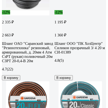
-12%
-12%
2 335 ₽
1 195 ₽
2 663 ₽
1 360 ₽
Шланг ОАО "Саранский завод
Шланг ООО "ПК ХозЦентр"
"Резинотехника" резиновый,
Силикон прозрачный 3/ 4 20 м
армированный, д. 20мм 4 Атм
СИ-01389
СзРТ (рукав) поливочный 20м
4.8
(5)
СЗРТ 20-0,4-В 20м
4.7
(22)
В корзину
В корзину