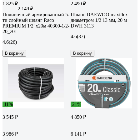
1 825 ₽
2 490 ₽
2 149 ₽
Поливочный армированный 5-
Шланг DAEWOO maxiflex
ти слойный шланг Raco
диаметром 1/2 13 мм, 20 м
PREMIUM 1/2"x20м 40300-1/2-
DWH 3113
20_z01
4.6
(37)
4.6
(26)
В корзину
В корзину
-11%
-21%
3 545 ₽
4 850 ₽
3 986 ₽
6 141 ₽