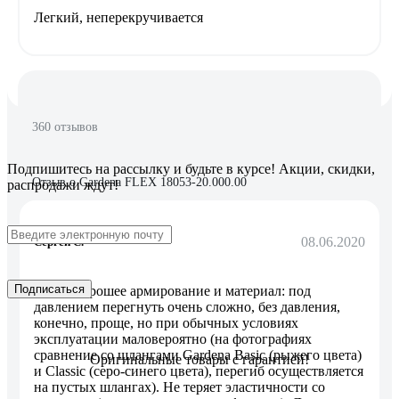
Легкий, неперекручивается
360 отзывов
Подпишитесь
на рассылку
и будьте в курсе! Акции, скидки,
Отзыв о Gardena FLEX 18053-20.000.00
распродажи ждут!
08.06.2020
Сергей С.
Подписаться
Очень хорошее армирование и материал: под
давлением перегнуть очень сложно, без давления,
конечно, проще, но при обычных условиях
эксплуатации маловероятно (на фотографиях
сравнение со шлангами Gardena Basic (рыжего цвета)
Оригинальные товары с гарантией!
и Classic (серо-синего цвета), перегиб осуществляется
на пустых шлангах). Не теряет эластичности со