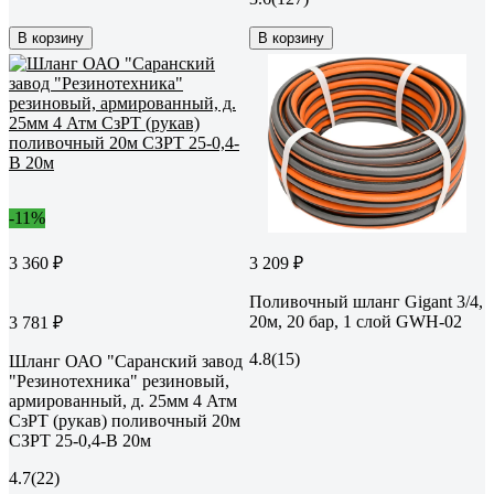
В корзину
В корзину
-11%
3 360 ₽
3 209 ₽
Поливочный шланг Gigant 3/4,
20м, 20 бар, 1 слой GWH-02
3 781 ₽
4.8
(15)
Шланг ОАО "Саранский завод
"Резинотехника" резиновый,
армированный, д. 25мм 4 Атм
СзРТ (рукав) поливочный 20м
СЗРТ 25-0,4-В 20м
4.7
(22)