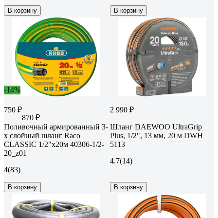
В корзину
В корзину
-14%
750 ₽
2 990 ₽
870 ₽
Поливочный армированный 3-
Шланг DAEWOO UltraGrip
х слойный шланг Raco
Plus, 1/2", 13 мм, 20 м DWH
CLASSIC 1/2"x20м 40306-1/2-
5113
20_z01
4.7
(14)
4
(83)
В корзину
В корзину