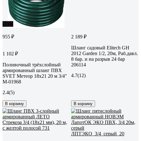
-13%
955 ₽
2 189 ₽
Шланг садовый Elitech GH
2012 Garden 1/2, 20м, Раб.давл.
1 102 ₽
8 бар. и на разрыв 24 бар
Поливочный трёхслойный
206114
армированный шланг ПВХ
4.7
(12)
SVET Метеор 18х21 20 м 3/4"
М-01968
2.4
(5)
В корзину
В корзину