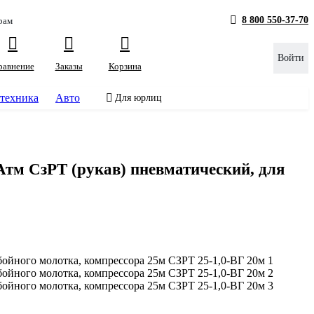
8 800 550-37-70
рам
Войти
равнение
Заказы
Корзина
техника
Авто
Для юрлиц
тм СзРТ (рукав) пневматический, для