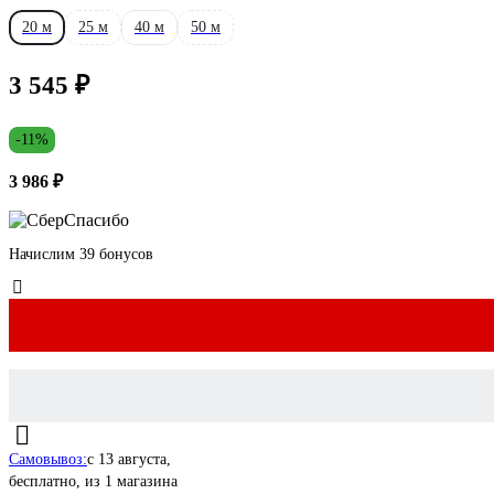
20 м
25 м
40 м
50 м
3 545 ₽
-11%
3 986 ₽
Начислим 39 бонусов
Самовывоз:
c 13 августа,
бесплатно
, из 1 магазина