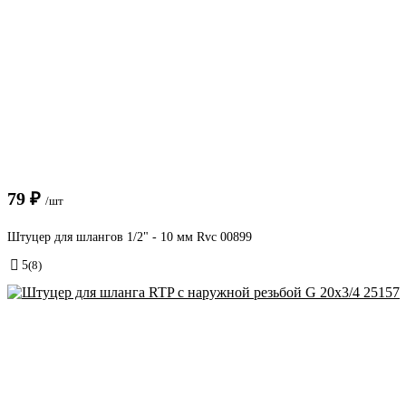
79 ₽
/шт
Штуцер для шлангов 1/2" - 10 мм Rvc 00899
5
(8)