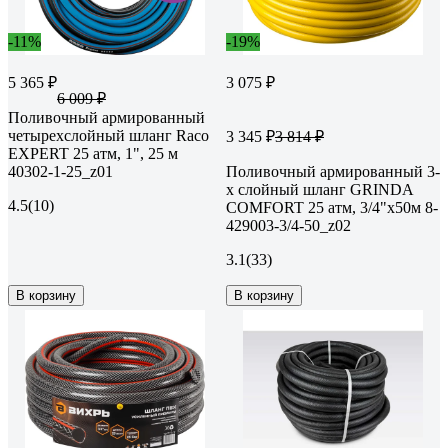
-11%
-19%
5 365 ₽
3 075 ₽
6 009 ₽
Поливочный армированный
четырехслойный шланг Raco
3 345 ₽
3 814 ₽
EXPERT 25 атм, 1", 25 м
40302-1-25_z01
Поливочный армированный 3-
х слойный шланг GRINDA
4.5
(10)
COMFORT 25 атм, 3/4"х50м 8-
429003-3/4-50_z02
3.1
(33)
В корзину
В корзину