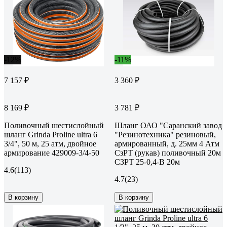
-12%
-11%
7 157 ₽
3 360 ₽
8 169 ₽
3 781 ₽
Поливочный шестислойный
Шланг ОАО "Саранский завод
шланг Grinda Proline ultra 6
"Резинотехника" резиновый,
3/4", 50 м, 25 атм, двойное
армированный, д. 25мм 4 Атм
армирование 429009-3/4-50
СзРТ (рукав) поливочный 20м
СЗРТ 25-0,4-В 20м
4.6
(113)
4.7
(23)
В корзину
В корзину