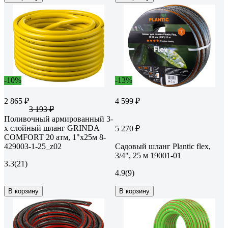
-10%
-13%
2 865 ₽
4 599 ₽
3 193 ₽
Поливочный армированный 3-
х слойный шланг GRINDA
5 270 ₽
COMFORT 20 атм, 1"х25м 8-
429003-1-25_z02
Садовый шланг Plantic flex,
3/4", 25 м 19001-01
3.3
(21)
4.9
(9)
В корзину
В корзину