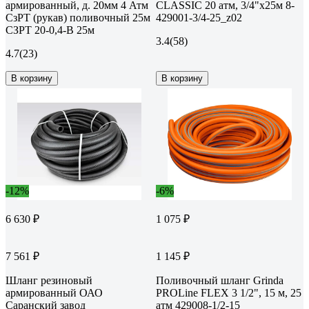
армированный, д. 20мм 4 Атм
CLASSIC 20 атм, 3/4"х25м 8-
СзРТ (рукав) поливочный 25м
429001-3/4-25_z02
СЗРТ 20-0,4-В 25м
3.4
(58)
4.7
(23)
В корзину
В корзину
-12%
-6%
6 630 ₽
1 075 ₽
7 561 ₽
1 145 ₽
Шланг резиновый
Поливочный шланг Grinda
армированный ОАО
PROLine FLEX 3 1/2", 15 м, 25
Саранский завод
атм 429008-1/2-15