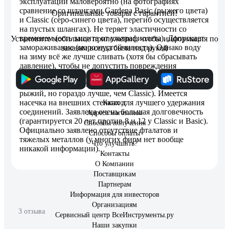
эксплуатации маловероятно (на фотографиях
сравнение со шлангами Gardena Basic (рыжего цвета)
Оригинальные товары с гарантией!
и Classic (серо-синего цвета), перегиб осуществляется
на пустых шлангах). Не теряет эластичности со
временем (есть защита от ультрафиолета). Допускает
Установите мобильное приложение, чтобы информация по
замораживание (морозоустойчивость). Однако воду
заказам всегда была под рукой
на зиму всё же лучше сливать (хотя бы сбрасывать
давление), чтобы не допустить повреждения
соединений. Хорошо заметен в траве (правда,
похуже, чем Gardena Basic, который практически весь
рыжий, но гораздо лучше, чем Classic). Имеется
насечка на внешних стенках для лучшего удержания
Каталог
соединений. Заявлена очень большая долговечность
Адреса магазинов
(гарантируется 20 лет против 8 и 12 у Classic и Basic).
Способы получения
Официально заявлено отсутствие фталатов и
Способы оплаты
тяжелых металлов (у многих фирм нет вообще
Что улучшить?
никакой информации).
Контакты
О Компании
Поставщикам
Партнерам
Информация для инвесторов
Организациям
3 отзыва
Сервисный центр ВсеИнструменты.ру
Наши закупки