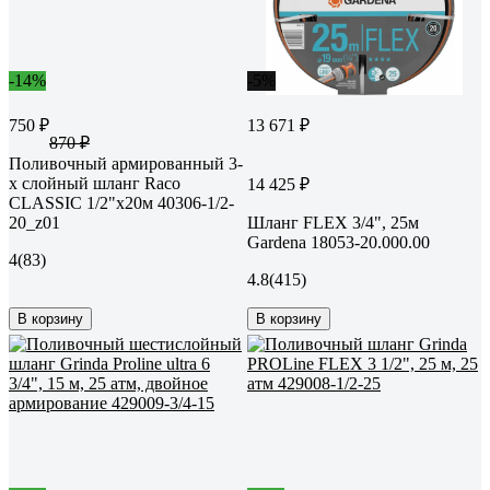
-14%
-5%
750 ₽
13 671 ₽
870 ₽
Поливочный армированный 3-
х слойный шланг Raco
14 425 ₽
CLASSIC 1/2"x20м 40306-1/2-
20_z01
Шланг FLEX 3/4", 25м
Gardena 18053-20.000.00
4
(83)
4.8
(415)
В корзину
В корзину