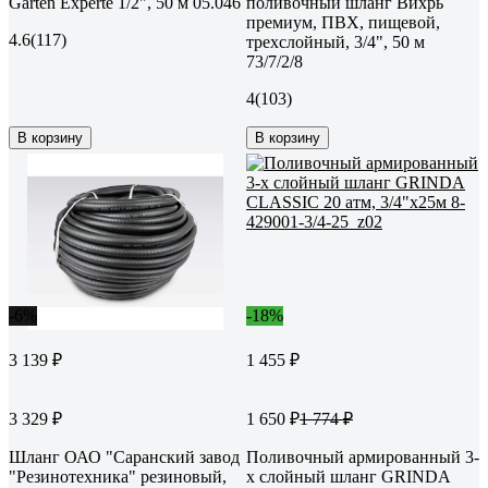
Garten Experte 1/2", 50 м 05.046
поливочный шланг Вихрь
премиум, ПВХ, пищевой,
4.6
(117)
трехслойный, 3/4", 50 м
73/7/2/8
4
(103)
В корзину
В корзину
-6%
-18%
3 139 ₽
1 455 ₽
3 329 ₽
1 650 ₽
1 774 ₽
Шланг ОАО "Саранский завод
Поливочный армированный 3-
"Резинотехника" резиновый,
х слойный шланг GRINDA