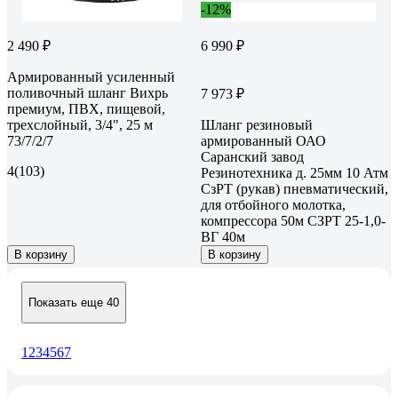
-12%
2 490 ₽
6 990 ₽
Армированный усиленный
поливочный шланг Вихрь
7 973 ₽
премиум, ПВХ, пищевой,
трехслойный, 3/4", 25 м
Шланг резиновый
73/7/2/7
армированный ОАО
Саранский завод
4
(103)
Резинотехника д. 25мм 10 Атм
СзРТ (рукав) пневматический,
для отбойного молотка,
компрессора 50м СЗРТ 25-1,0-
ВГ 40м
В корзину
В корзину
Показать еще 40
1
2
3
4
5
6
7