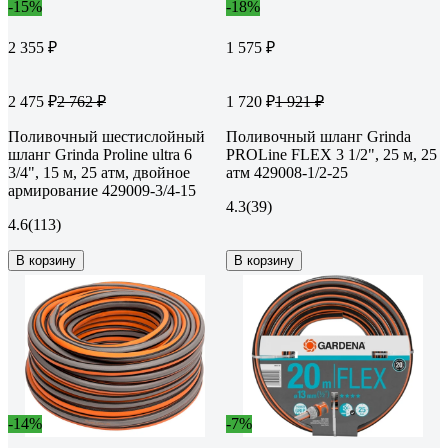
-15%
-18%
2 355 ₽
1 575 ₽
2 475 ₽
1 720 ₽
2 762 ₽
1 921 ₽
Поливочный шестислойный
Поливочный шланг Grinda
шланг Grinda Proline ultra 6
PROLine FLEX 3 1/2", 25 м, 25
3/4", 15 м, 25 атм, двойное
атм 429008-1/2-25
армирование 429009-3/4-15
4.3
(39)
4.6
(113)
В корзину
В корзину
-14%
-7%