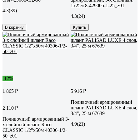
1х25м 8-429005-1-25_z01
4.3
(39)
4.3
(24)
В корзину
Купить
-12%
1 865 ₽
5 916 ₽
Поливочный армированный
шланг PALISAD LUXE 4 слоя,
2 110 ₽
3/4", 25 м 67639
Поливочный армированный 3-
4.9
(21)
х слойный шланг Raco
CLASSIC 1/2"x50м 40306-1/2-
50_z01