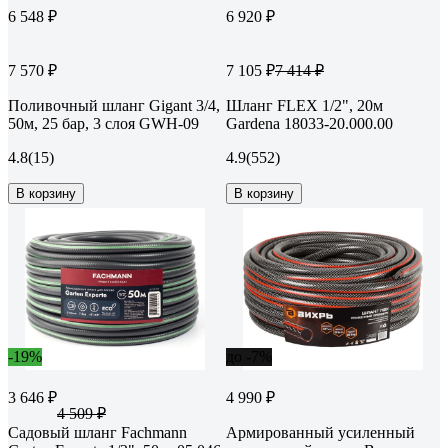
6 548 ₽
6 920 ₽
7 570 ₽
7 105 ₽
7 414 ₽
Поливочный шланг Gigant 3/4,
Шланг FLEX 1/2", 20м
50м, 25 бар, 3 слоя GWH-09
Gardena 18033-20.000.00
4.8
(15)
4.9
(552)
В корзину
В корзину
-19%
до -7%
3 646 ₽
4 990 ₽
4 509 ₽
Садовый шланг Fachmann
Армированный усиленный