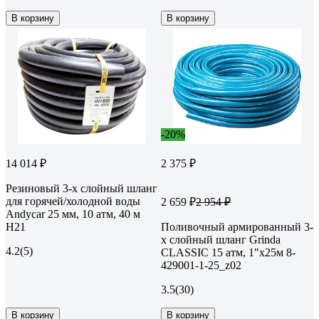
В корзину
В корзину
-20%
14 014 ₽
2 375 ₽
Резиновый 3-х слойный шланг
для горячей/холодной воды
2 659 ₽
2 954 ₽
Andycar 25 мм, 10 атм, 40 м
H21
Поливочный армированный 3-
х слойный шланг Grinda
4.2
(5)
CLASSIC 15 атм, 1"х25м 8-
429001-1-25_z02
3.5
(30)
В корзину
В корзину