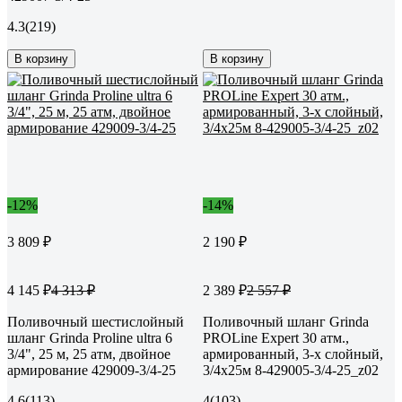
4.3
(219)
В корзину
В корзину
-12%
-14%
3 809 ₽
2 190 ₽
4 145 ₽
2 389 ₽
4 313 ₽
2 557 ₽
Поливочный шестислойный
Поливочный шланг Grinda
шланг Grinda Proline ultra 6
PROLine Expert 30 атм.,
3/4", 25 м, 25 атм, двойное
армированный, 3-х слойный,
армирование 429009-3/4-25
3/4х25м 8-429005-3/4-25_z02
4.6
(113)
4
(103)