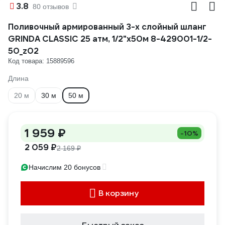
3.8
80 отзывов
Поливочный армированный 3-х слойный шланг
GRINDA CLASSIC 25 атм, 1/2"х50м 8-429001-1/2-
50_z02
Код товара: 15889596
Длина
20 м
30 м
50 м
1 959 ₽
-10%
2 059 ₽
2 169 ₽
Начислим 20 бонусов
В корзину