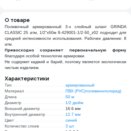
пластик/резина
ДС.071277
О товаре
Поливочный армированный 3-х слойный шланг GRINDA
CLASSIC 25 атм, 1/2"х50м 8-429001-1/2-50_z02 подходит для
средней интенсивности использования. Рабочее давление: 8
атм.
Превосходно сохраняет первоначальную форму
благодаря особой технологии армировки.
Не содержит кадмий и барий, поэтому является экологически
чистым изделием.
Характеристики
Тип
армированный
Материал
ПВХ (PVC|поливинилхлорид)
Длина
50 м
Диаметр
1/2 дюйм
Внешний диаметр
16.6 мм
Внутренний диаметр
12.7 мм
Цвет
синий
Количество слоев
3 шт