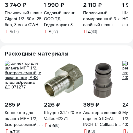
3 740 ₽
1 990 ₽
2 110 ₽
1 9
Поливочный шланг
Садовый шланг
Поливочный
Шлан
Gigant 1/2, 50м, 25
ООО ТД
армированный 3-х
НОВ
бар, 3 слоя GWH-
Гидромаркет 3
слойный шланг
с пр
07
оплёточный ПВХ 25
Raco CLASSIC
внут
5
5
4
(12)
(27)
(83)
m 1/2 черно синий
1/2"x50м 40306-1/2-
1/2, 
GMA-GH-PVC-1/2-
50_z01
прозр
25
1/2, 
Расходные материалы
285 ₽
226 ₽
389 ₽
249
Коннектор для
Штуцер 3/4"х20 мм
Адаптер с внешней
Муфт
шланга MPF 1/2,
Valtec 62271
нарезкой IDEAL
1/2" 
быстросъемный, с
INCH 1'' Cellfast 57-
4020
4.9
(8)
аквастопом, ABS
096
4.7
5
4.
(9)
(3)