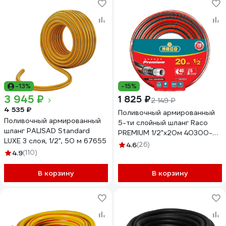
-13%
-15%
3 945 ₽
1 825 ₽
2 149 ₽
4 535 ₽
Поливочный армированный
Поливочный армированный
5-ти слойный шланг Raco
шланг PALISAD Standard
PREMIUM 1/2"x20м 40300-
LUXE 3 слоя, 1/2", 50 м 67655
1/2-20_z01
4.6
(26)
4.9
(110)
В корзину
В корзину