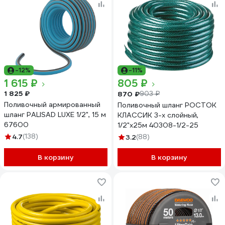
-12%
-11%
1 615 ₽
805 ₽
1 825 ₽
870 ₽
903 ₽
Поливочный армированный
Поливочный шланг РОСТОК
шланг PALISAD LUXE 1/2", 15 м
КЛАССИК 3-х слойный,
67600
1/2"х25м 40308-1/2-25
4.7
(138)
3.2
(88)
В корзину
В корзину