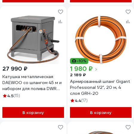
-10%
1 980 ₽
27 990 ₽
2 189 ₽
Катушка металлическая
Армированный шланг Gigant
DAEWOO со шлангом 45 м и
Professional 1/2", 20 м, 4
набором для полива DWR
слоя GRH-20
6145
4.5
(15)
4.4
(17)
В корзину
В корзину