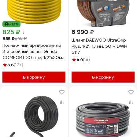
-13%
825 ₽
6 990 ₽
855 ₽
948 ₽
Шланг DAEWOO UltraGrip
Поливочный армированный
Plus, 1/2", 13 мм, 50 м DWH
3-х слойный шланг Grinda
5117
COMFORT 30 атм, 1/2"х20м
4.9
(18)
8-429003-1/2-20_z02
3.6
(127)
В корзину
В корзину