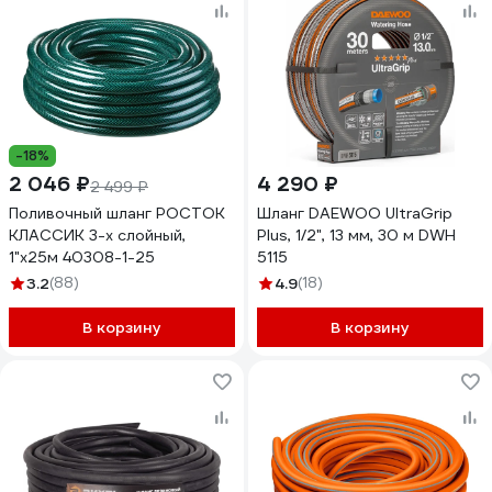
-18%
2 046 ₽
4 290 ₽
2 499 ₽
Поливочный шланг РОСТОК
Шланг DAEWOO UltraGrip
КЛАССИК 3-х слойный,
Plus, 1/2", 13 мм, 30 м DWH
1"х25м 40308-1-25
5115
3.2
(88)
4.9
(18)
В корзину
В корзину