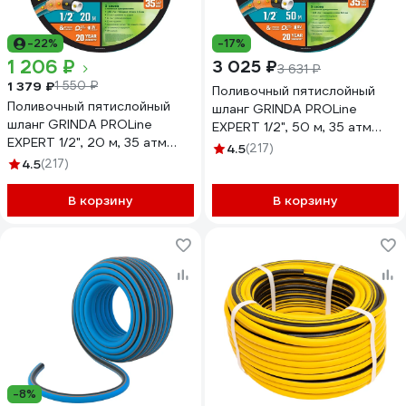
-22%
-17%
1 206 ₽
3 025 ₽
3 631 ₽
1 379 ₽
1 550 ₽
Поливочный пятислойный
Поливочный пятислойный
шланг GRINDA PROLine
шланг GRINDA PROLine
EXPERT 1/2", 50 м, 35 атм
EXPERT 1/2", 20 м, 35 атм
429007-1/2-50
4.5
(217)
429007-1/2-20
4.5
(217)
В корзину
В корзину
-8%