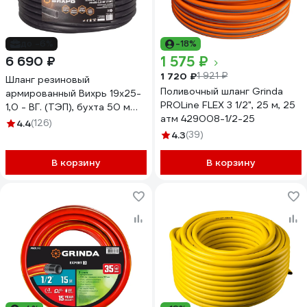
до -6%
-18%
1 575 ₽
6 690 ₽
1 720 ₽
1 921 ₽
Шланг резиновый
Поливочный шланг Grinda
армированный Вихрь 19х25-
PROLine FLEX 3 1/2", 25 м, 25
1,0 - ВГ. (ТЭП), бухта 50 м
атм 429008-1/2-25
(чёрный) 73/7/2/3
4.4
(126)
4.3
(39)
В корзину
В корзину