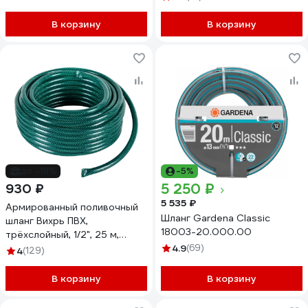
В корзину
В корзину
до -18%
-5%
5 250 ₽
930 ₽
5 535 ₽
Армированный поливочный
Шланг Gardena Classic
шланг Вихрь ПВХ,
18003-20.000.00
трёхслойный, 1/2", 25 м,
зелёный 73/7/2/13
4.9
(69)
4
(129)
В корзину
В корзину