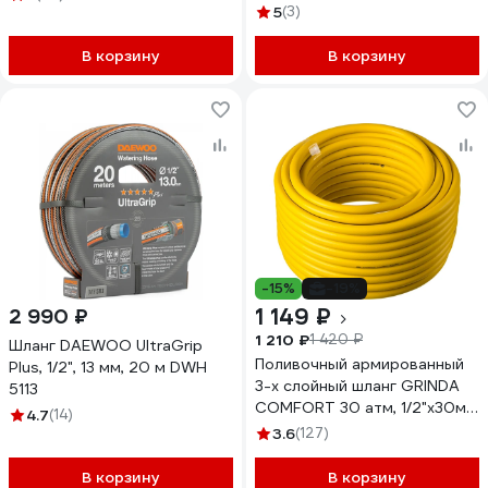
5
(3)
В корзину
В корзину
-15%
-19%
1 149 ₽
2 990 ₽
1 210 ₽
1 420 ₽
Шланг DAEWOO UltraGrip
Поливочный армированный
Plus, 1/2", 13 мм, 20 м DWH
3-х слойный шланг GRINDA
5113
COMFORT 30 атм, 1/2"х30м
4.7
(14)
8-429003-1/2-30_z02
3.6
(127)
В корзину
В корзину