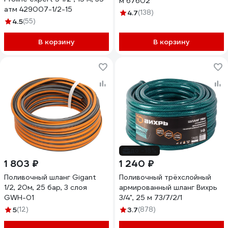
м 67602
атм 429007-1/2-15
4.7
(138)
4.5
(55)
В корзину
В корзину
до -18%
1 803 ₽
1 240 ₽
Поливочный шланг Gigant
Поливочный трёхслойный
1/2, 20м, 25 бар, 3 слоя
армированный шланг Вихрь
GWH-01
3/4", 25 м 73/7/2/1
5
(12)
3.7
(878)