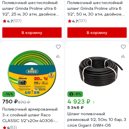
Поливочный шестислойный
Поливочный шестислойный
шланг Grinda Proline ultra 6
шланг Grinda Proline ultra 6
1/2", 25 м, 30 атм, двойное
1/2", 50 м, 30 атм, двойное
армирование 429009-1/2-25
армирование 429009-1/2-
4.7
(137)
4.7
(137)
50
В корзину
В корзину
-14%
-8%
4 923 ₽
750 ₽
870 ₽
5 346 ₽
Поливочный армированный
Шланг поливочный
3-х слойный шланг Raco
резиновый 1/2, 50м, 10 бар, 3
CLASSIC 1/2"x20м 40306-
слоя Gigant GWH-06
1/2-20_z01
4
(83)