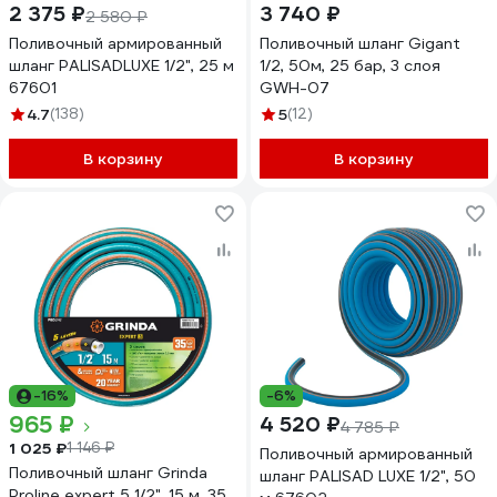
2 375 ₽
3 740 ₽
2 580 ₽
Поливочный армированный
Поливочный шланг Gigant
шланг PALISADLUXE 1/2", 25 м
1/2, 50м, 25 бар, 3 слоя
67601
GWH-07
4.7
(138)
5
(12)
В корзину
В корзину
-16%
-6%
965 ₽
4 520 ₽
4 785 ₽
1 025 ₽
1 146 ₽
Поливочный армированный
Поливочный шланг Grinda
шланг PALISAD LUXE 1/2", 50
Proline expert 5 1/2", 15 м, 35