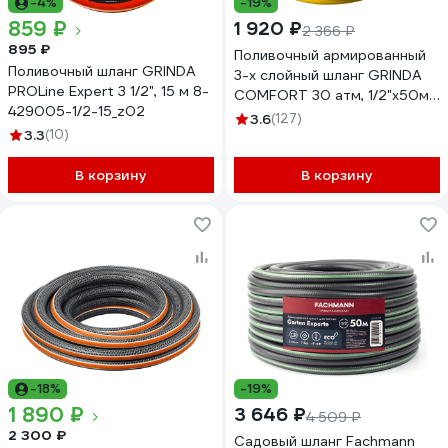
-4%
-19%
859 ₽
1 920 ₽
2 366 ₽
895 ₽
Поливочный армированный
Поливочный шланг GRINDA
3-х слойный шланг GRINDA
PROLine Expert 3 1/2", 15 м 8-
COMFORT 30 атм, 1/2"х50м
429005-1/2-15_z02
8-429003-1/2-50_z02
3.6
(127)
3.3
(10)
В корзину
В корзину
-18%
-19%
1 890 ₽
3 646 ₽
4 509 ₽
2 300 ₽
Садовый шланг Fachmann