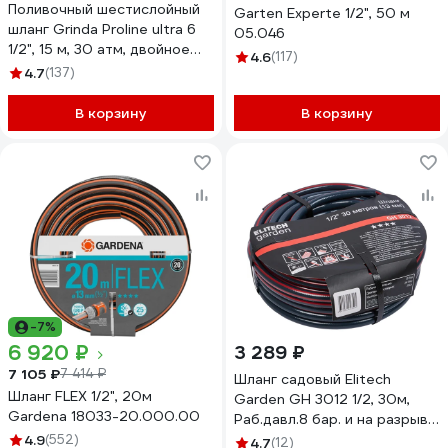
Поливочный шестислойный
Garten Experte 1/2", 50 м
шланг Grinda Proline ultra 6
05.046
1/2", 15 м, 30 атм, двойное
4.6
(117)
армирование 429009-1/2-15
4.7
(137)
В корзину
В корзину
-7%
6 920 ₽
3 289 ₽
7 105 ₽
7 414 ₽
Шланг садовый Elitech
Шланг FLEX 1/2", 20м
Garden GH 3012 1/2, 30м,
Gardena 18033-20.000.00
Раб.давл.8 бар. и на разрыв
24 бар 206115
4.9
(552)
4.7
(12)