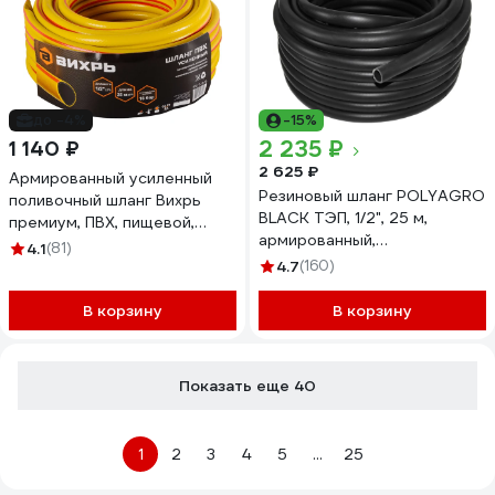
до -4%
-15%
2 235 ₽
1 140 ₽
2 625 ₽
Армированный усиленный
Резиновый шланг POLYAGRO
поливочный шланг Вихрь
BLACK ТЭП, 1/2", 25 м,
премиум, ПВХ, пищевой,
армированный,
трехслойный, 1/2", 25 м,
4.1
(81)
морозостойкий 7558225
жёлтый 73/7/2/6
4.7
(160)
В корзину
В корзину
Показать еще 40
1
2
3
4
5
...
25