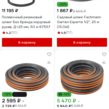
-22%
11 195 ₽
1 867 ₽
2 402 ₽
Поливочный резиновый
Садовый шланг Fachmann
шланг Без бренда кордовый
Garten Experte 1/2", 25 м
рукав, Д=25 мм, 50 м 67557
05.045
4.2
(30)
4.6
(117)
В корзину
В корзину
-12%
-17%
-12%
2 595 ₽
5 470 ₽
2 735 ₽
5 940 ₽
3 124 ₽
6 246 ₽