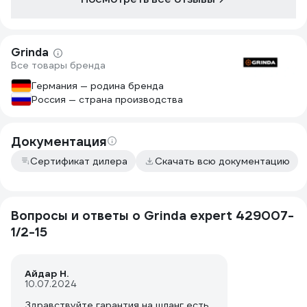
купил загодя оказалась 1- 5/8.
Деваться некуда- попробовал просто
воткнуть один в другой. Получилось,
сидит плотненько( благодаря толстым
Grinda
стенкам в 3 мм внешний диаметр в
Все товары бренда
аккурат 25 мм). Напор у меня не
сильный, от дренажного насоса, так
Германия — родина бренда
что не вышибает. Разные насадки
Россия — страна производства
тоже насаживаются и держатся без
проблем.
Документация
Сертификат дилера
Скачать всю документацию
Вопросы и ответы о Grinda expert 429007-
1/2-15
Айдар Н.
10.07.2024
Здравствуйте гарантия на шланг есть