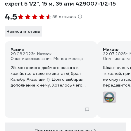
expert 5 1/2", 15 м, 35 атм 429007-1/2-15
4.5
55 отзывов
Написать отзыв
Рамиз
Михаил
29.06.2023
г. Ижевск
22.07.2025
г.
Опыт использования: Менее месяца
Опыт использ
25-метрового дюймого шланга в
Шланг очень 
хозяйстве стало не хватать( брал
тяжёлый, при
Калибр Аквалайн 1). Долго выбирал
не скрутится,
дополнение к нему. Хотелось чего
передавится.
нибудь подешевле, но опять же не
хотелось брать что то одноразовое и
,,геморойное,, в эксплуатации.
Пришлось задавить ,,жабу,, и
раскошелиться. Выбрал этот и ни
сколько не жалею. Переходная
насадка 1дюйим- 3/4 дюйма, которую
Посмотреть все отзывы