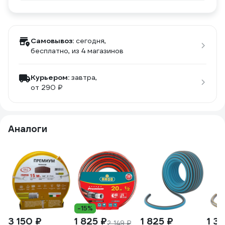
Самовывоз:
сегодня,
бесплатно
, из 4 магазинов
Курьером:
завтра,
от 290 ₽
Аналоги
-15%
3 150 ₽
1 825 ₽
1 825 ₽
1 3
2 149 ₽