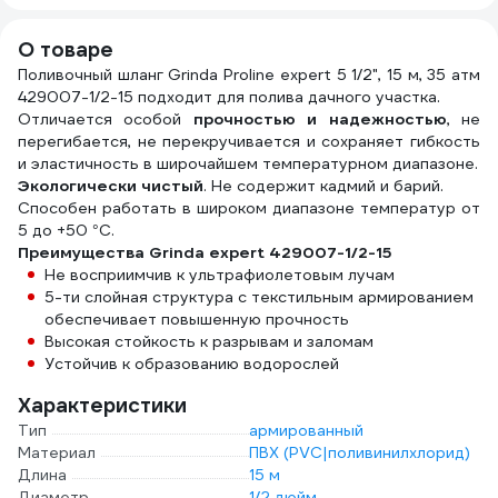
ДС.071277
О товаре
Поливочный шланг Grinda Proline expert 5 1/2", 15 м, 35 атм
429007-1/2-15 подходит для полива дачного участка.
Отличается особой
прочностью и надежностью
, не
перегибается, не перекручивается и сохраняет гибкость
и эластичность в широчайшем температурном диапазоне.
Экологически чистый
. Не содержит кадмий и барий.
Способен работать в широком диапазоне температур от
5 до +50 °С.
Преимущества Grinda expert 429007-1/2-15
Не восприимчив к ультрафиолетовым лучам
5-ти слойная структура с текстильным армированием
обеспечивает повышенную прочность
Высокая стойкость к разрывам и заломам
Устойчив к образованию водорослей
Характеристики
Тип
армированный
Материал
ПВХ (PVC|поливинилхлорид)
Длина
15 м
Диаметр
1/2 дюйм