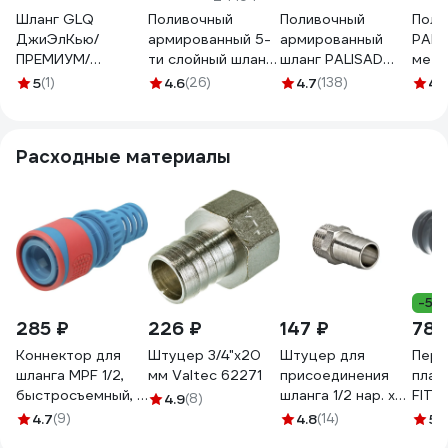
Шланг GLQ
Поливочный
Поливочный
Поли
ДжиЭлКью/
армированный 5-
армированный
PALIS
ПРЕМИУМ/
ти слойный шланг
шланг PALISAD
метр
PREMIUM 15м 5/8 P
Raco PREMIUM
LUXE 1/2", 15 м
6745
5
(1)
4.6
(26)
4.7
(138)
4.
5/8" 15m
1/2"x20м 40300-
67600
1/2-20_z01
Расходные материалы
-5%
285 ₽
226 ₽
147 ₽
78 
Коннектор для
Штуцер 3/4"х20
Штуцер для
Пере
шланга MPF 1/2,
мм Valtec 62271
присоединения
плас
быстросъемный, с
шланга 1/2 нар. х
FIT I
4.9
(8)
аквастопом, ABS
20мм Valtec
4.7
(9)
4.8
(14)
5
(
пластик/резина
VTr.650.N.0420