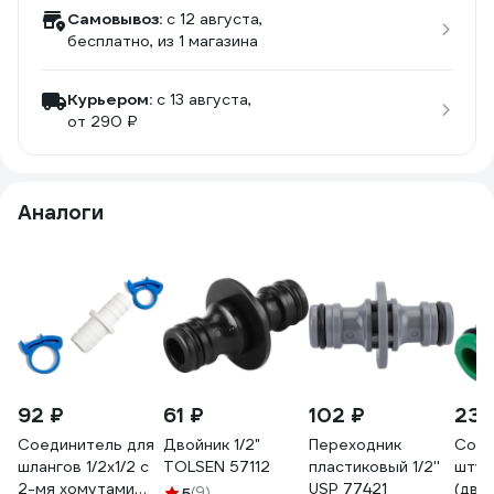
Самовывоз:
c 12 августа,
бесплатно
, из 1 магазина
Курьером:
c 13 августа,
от 290 ₽
Аналоги
92 ₽
61 ₽
102 ₽
231
Соединитель для
Двойник 1/2"
Переходник
Соед
шлангов 1/2x1/2 с
TOLSEN 57112
пластиковый 1/2''
штуц
2-мя хомутами
USP 77421
(двой
5
(9)