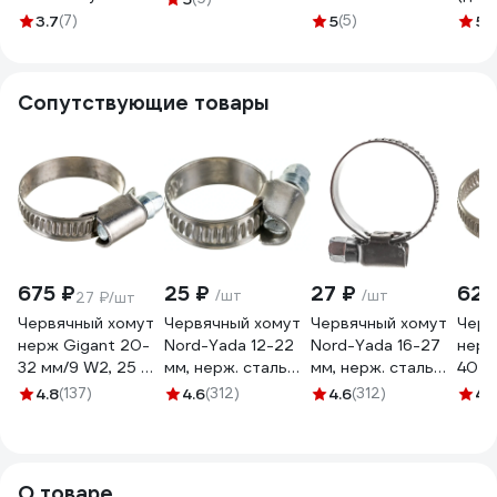
ДТРД Clip-Track
ПОЛЕ
3.7
(7)
5
(5)
5
(
4W_1/21/2_02А003.010.0020
Сопутствующие товары
675 ₽
25 ₽
27 ₽
627
/шт
/шт
27 ₽/шт
Червячный хомут
Червячный хомут
Червячный хомут
Черв
нерж Gigant 20-
Nord-Yada 12-22
Nord-Yada 16-27
нерж
32 мм/9 W2, 25 шт
мм, нерж. сталь
мм, нерж. сталь
40 м
G/1/44
900255
900256
G/1/
4.8
(137)
4.6
(312)
4.6
(312)
4.
О товаре