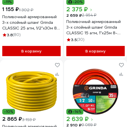
-11%
-20%
2 375 ₽
1 155 ₽
1 302 ₽
2 659 ₽
2 954 ₽
Поливочный армированный
Поливочный армированный
3-х слойный шланг Grinda
3-х слойный шланг Grinda
CLASSIC 25 атм, 1/2"х30м 8-
CLASSIC 15 атм, 1"х25м 8-
429001-1/2-30_z02
3.8
(80)
429001-1-25_z02
3.5
(30)
В корзину
В корзину
-10%
-14%
2 639 ₽
2 865 ₽
3 193 ₽
2 910 ₽
3 069 ₽
Поливочный армированный