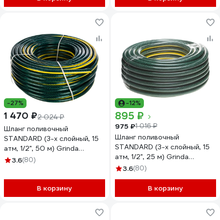
-27%
-12%
895 ₽
1 470 ₽
2 024 ₽
975 ₽
1 016 ₽
Шланг поливочный
Шланг поливочный
STANDARD (3-х слойный, 15
STANDARD (3-х слойный, 15
атм, 1/2", 50 м) Grinda
атм, 1/2", 25 м) Grinda
429000-1/2-50
3.6
(80)
429000-1/2-25
3.6
(80)
В корзину
В корзину