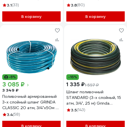
8-429003-3/4-50_z02
429001-1/2-50_z02
3.1
(33)
3.8
(80)
В корзину
В корзину
-8%
-16%
3 085 ₽
1 335 ₽
1 597 ₽
3 349 ₽
Шланг поливочный
Поливочный армированный
STANDARD (3-х слойный, 15
3-х слойный шланг GRINDA
атм, 3/4", 25 м) Grinda
CLASSIC 20 атм, 3/4"х50м 8-
429000-3/4-25
3.5
(143)
429001-3/4-50_z02
3.4
(58)
В корзину
В корзину