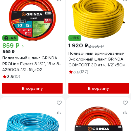
-4%
-19%
859 ₽
1 920 ₽
2 366 ₽
895 ₽
Поливочный армированный
Поливочный шланг GRINDA
3-х слойный шланг GRINDA
PROLine Expert 3 1/2", 15 м 8-
COMFORT 30 атм, 1/2"х50м
429005-1/2-15_z02
8-429003-1/2-50_z02
3.6
(127)
3.3
(10)
В корзину
В корзину