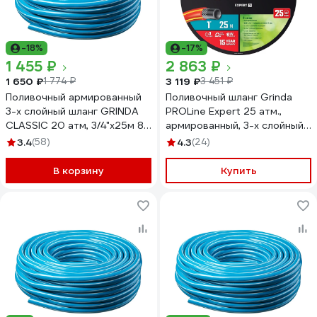
-18%
-17%
1 455 ₽
2 863 ₽
1 650 ₽
3 119 ₽
1 774 ₽
3 451 ₽
Поливочный армированный
Поливочный шланг Grinda
3-х слойный шланг GRINDA
PROLine Expert 25 атм.,
CLASSIC 20 атм, 3/4"х25м 8-
армированный, 3-х слойный,
429001-3/4-25_z02
1х25м 8-429005-1-25_z01
3.4
(58)
4.3
(24)
В корзину
Купить