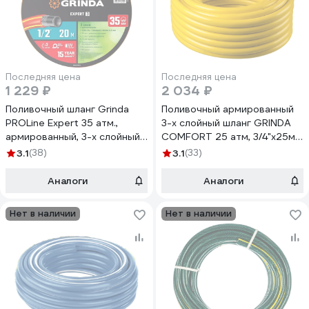
Последняя цена
Последняя цена
1 229 ₽
2 034 ₽
Поливочный шланг Grinda
Поливочный армированный
PROLine Expert 35 атм.,
3-х слойный шланг GRINDA
армированный, 3-х слойный,
COMFORT 25 атм, 3/4"х25м
1/2х20м 8-429005-1/2-
8-429003-3/4-25_z02
3.1
(38)
3.1
(33)
20_z02
Аналоги
Аналоги
Нет в наличии
Нет в наличии