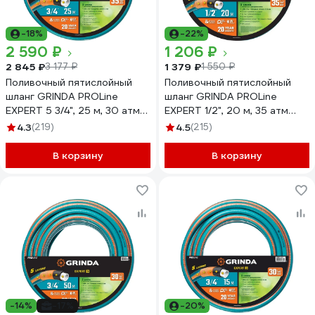
-18%
-22%
2 590 ₽
1 206 ₽
2 845 ₽
1 379 ₽
3 177 ₽
1 550 ₽
Поливочный пятислойный
Поливочный пятислойный
шланг GRINDA PROLine
шланг GRINDA PROLine
EXPERT 5 3/4", 25 м, 30 атм
EXPERT 1/2", 20 м, 35 атм
429007-3/4-25
429007-1/2-20
4.3
(219)
4.5
(215)
В корзину
В корзину
-14%
-17%
-20%