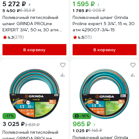
5 272 ₽
1 595 ₽
5 450 ₽
1 785 ₽
6 353 ₽
2 005 ₽
Поливочный пятислойный
Поливочный шланг Grinda
шланг GRINDA PROLine
Proline expert 5 3/4", 15 м, 30
EXPERT 3/4", 50 м, 30 атм
атм 429007-3/4-15
429007-3/4-50
4.3
(219)
4.5
(55)
В корзину
В корзину
-17%
-16%
965 ₽
3 025 ₽
3 631 ₽
1 025 ₽
1 146 ₽
Поливочный пятислойный
Поливочный шланг Grinda
шланг GRINDA PROLine