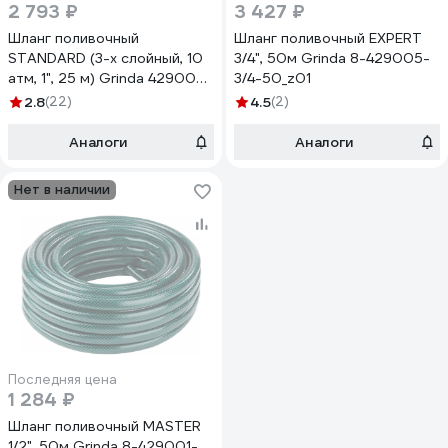
2 793 ₽
3 427 ₽
Шланг поливочный
Шланг поливочный EXPERT
STANDARD (3-х слойный, 10
3/4", 50м Grinda 8-429005-
атм, 1", 25 м) Grinda 429000-
3/4-50_z01
1-25
2.8
(22)
4.5
(2)
Аналоги
Аналоги
Нет в наличии
Последняя цена
1 284 ₽
Шланг поливочный MASTER
1/2", 50м Grinda 8-429001-