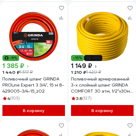
-9%
-15%
-19%
1 385 ₽
1 149 ₽
1 440 ₽
1 210 ₽
1 517 ₽
1 420 ₽
Поливочный шланг GRINDA
Поливочный армированный
PROLine Expert 3 3/4", 15 м 8-
3-х слойный шланг GRINDA
429005-3/4-15_z02
COMFORT 30 атм, 1/2"х30м
8-429003-1/2-30_z02
4
(103)
3.6
(127)
В корзину
В корзину