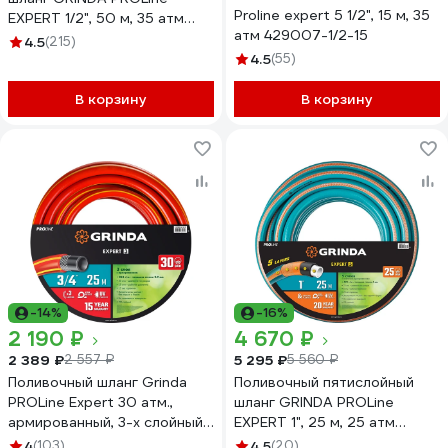
Proline expert 5 1/2", 15 м, 35
EXPERT 1/2", 50 м, 35 атм
атм 429007-1/2-15
429007-1/2-50
4.5
(215)
4.5
(55)
В корзину
В корзину
-14%
-16%
2 190 ₽
4 670 ₽
2 389 ₽
5 295 ₽
2 557 ₽
5 560 ₽
Поливочный шланг Grinda
Поливочный пятислойный
PROLine Expert 30 атм.,
шланг GRINDA PROLine
армированный, 3-х слойный,
EXPERT 1", 25 м, 25 атм
3/4х25м 8-429005-3/4-
429007-1-25
4
(103)
4.5
(20)