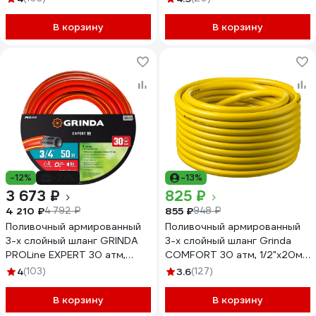
25_z02
В корзину
В корзину
-12%
-23%
-13%
3 673 ₽
825 ₽
4 210 ₽
855 ₽
4 792 ₽
948 ₽
Поливочный армированный
Поливочный армированный
3-х слойный шланг GRINDA
3-х слойный шланг Grinda
PROLine EXPERT 30 атм,
COMFORT 30 атм, 1/2"х20м
3/4"х50м 8-429005-3/4-
8-429003-1/2-20_z02
4
(103)
3.6
(127)
50_z02
В корзину
В корзину