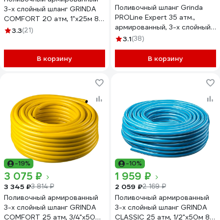
Поливочный шланг Grinda
3-х слойный шланг GRINDA
PROLine Expert 35 атм.,
COMFORT 20 атм, 1"х25м 8-
армированный, 3-х слойный,
429003-1-25_z02
3.3
(21)
1/2х50м 8-429005-1/2-
3.1
(38)
50_z02
В корзину
В корзину
-19%
-10%
3 075 ₽
1 959 ₽
3 345 ₽
2 059 ₽
3 814 ₽
2 169 ₽
Поливочный армированный
Поливочный армированный
3-х слойный шланг GRINDA
3-х слойный шланг GRINDA
COMFORT 25 атм, 3/4"х50м
CLASSIC 25 атм, 1/2"х50м 8-