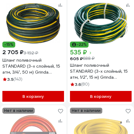
-15%
-22%
535 ₽
2 705 ₽
3 192 ₽
605 ₽
688 ₽
Шланг поливочный
Шланг поливочный
STANDARD (3-х слойный, 15
STANDARD (3-х слойный, 15
атм, 3/4", 50 м) Grinda
атм, 1/2", 15 м) Grinda
429000-3/4-50
3.5
(143)
429000-1/2-15
3.6
(80)
В корзину
В корзину
Нет в наличии
Нет в наличии