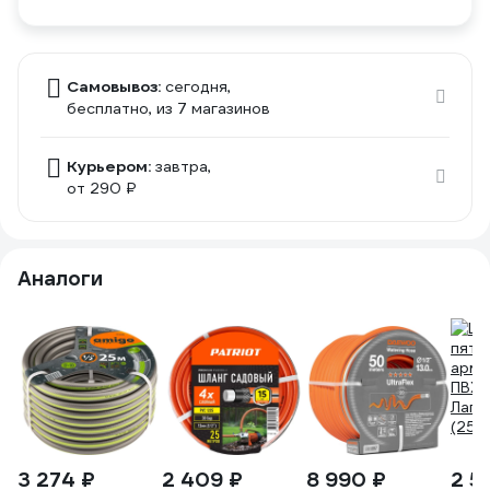
Самовывоз:
сегодня,
бесплатно
, из 7 магазинов
Курьером:
завтра,
от 290 ₽
Аналоги
3 274 ₽
2 409 ₽
8 990 ₽
2 5