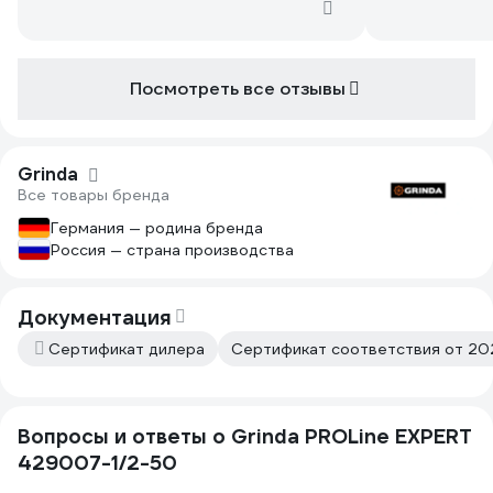
когда собира
хранение до 
шланг остава
После нескол
Посмотреть все отзывы
шланг не ломается. 
ультрафиолет
лежит на уча
небом и приз
Grinda
Шланг непроз
Все товары бренда
эксплуатации
Германия — родина бренда
наблюдается.
Россия — страна производства
данный шланг
знакомым рек
Документация
Сертификат дилера
Сертификат соответствия от 202
Вопросы и ответы о Grinda PROLine EXPERT
429007-1/2-50