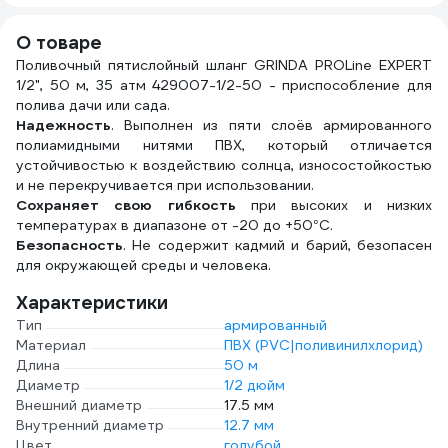
ДС.071277
О товаре
Поливочный пятислойный шланг GRINDA PROLine EXPERT
1/2", 50 м, 35 атм 429007-1/2-50 - приспособление для
полива дачи или сада.
Надежность
. Выполнен из пяти слоёв армированного
полиамидными нитями ПВХ, который отличается
устойчивостью к воздействию солнца, износостойкостью
и не перекручивается при использовании.
Сохраняет свою гибкость
при высоких и низких
температурах в диапазоне от -20 до +50°С.
Безопасность
. Не содержит кадмий и барий, безопасен
для окружающей среды и человека.
Характеристики
Тип
армированный
Материал
ПВХ (PVC|поливинилхлорид)
Длина
50 м
Диаметр
1/2 дюйм
Внешний диаметр
17.5 мм
Внутренний диаметр
12.7 мм
Цвет
голубой