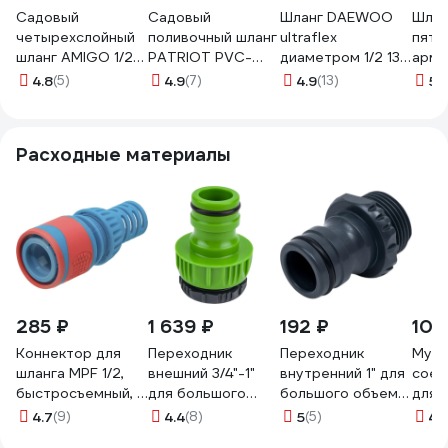
Садовый
Садовый
Шланг DAEWOO
Шлан
четырехслойный
поливочный шланг
ultraflex
пяти
шланг AMIGO 1/2",
PATRIOT PVC-
диаметром 1/2 13
арми
25 м 77159
1225, 4 слоя, 1/2 ",
мм, 50 м DWH 8117
ПВХ
4.8
(5)
4.9
(7)
4.9
(13)
5
(1
25 м 777001100
Лапо
(25)
Расходные материалы
285 ₽
1 639 ₽
192 ₽
103
Коннектор для
Переходник
Переходник
Муф
шланга MPF 1/2,
внешний 3/4"-1"
внутренний 1" для
соед
быстросъемный, с
для большого
большого объема
для ш
аквастопом, ABS
объема воды USP
воды USP 77396
Gard
4.7
(9)
4.4
(8)
5
(5)
4.
пластик/резина
77395
ST60