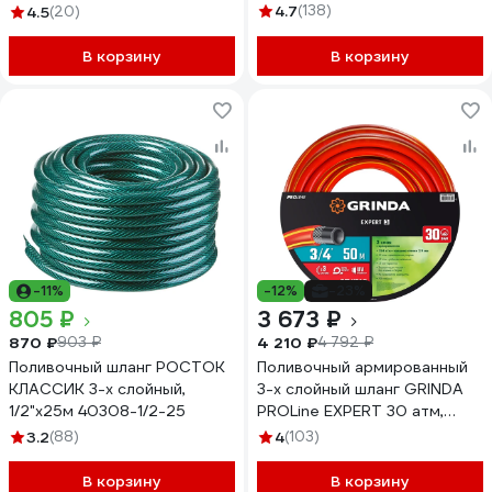
429007-1-25
4.7
(138)
4.5
(20)
В корзину
В корзину
-11%
-12%
-23%
805 ₽
3 673 ₽
870 ₽
4 210 ₽
903 ₽
4 792 ₽
Поливочный шланг РОСТОК
Поливочный армированный
КЛАССИК 3-х слойный,
3-х слойный шланг GRINDA
1/2"х25м 40308-1/2-25
PROLine EXPERT 30 атм,
3/4"х50м 8-429005-3/4-
3.2
(88)
4
(103)
50_z02
В корзину
В корзину