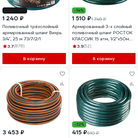
до -18%
-14%
1 240 ₽
1 510 ₽
1 749 ₽
Поливочный трёхслойный
Армированный 3-х слойный
армированный шланг Вихрь
поливочный шланг РОСТОК
3/4", 25 м 73/7/2/1
КЛАССИК 15 атм, 1/2"х50м
40308-1/2-50
3.7
(878)
3.9
(52)
В корзину
В корзину
-32%
3 453 ₽
415 ₽
610 ₽