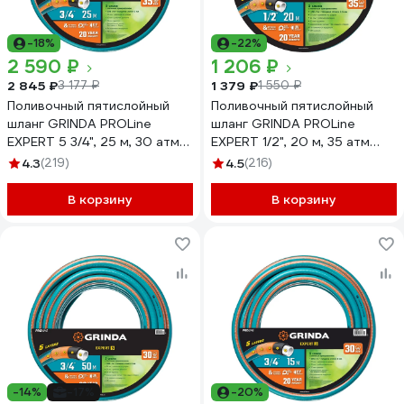
-18%
-22%
2 590 ₽
1 206 ₽
2 845 ₽
1 379 ₽
3 177 ₽
1 550 ₽
Поливочный пятислойный
Поливочный пятислойный
шланг GRINDA PROLine
шланг GRINDA PROLine
EXPERT 5 3/4", 25 м, 30 атм
EXPERT 1/2", 20 м, 35 атм
429007-3/4-25
429007-1/2-20
4.3
(219)
4.5
(216)
В корзину
В корзину
-14%
-17%
-20%