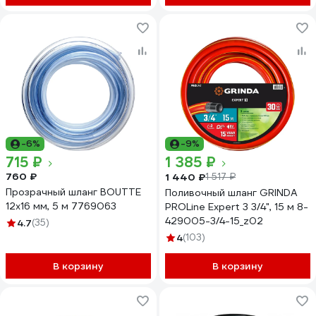
-6%
-9%
715 ₽
1 385 ₽
760 ₽
1 440 ₽
1 517 ₽
Прозрачный шланг BOUTTE
Поливочный шланг GRINDA
12х16 мм, 5 м 7769063
PROLine Expert 3 3/4", 15 м 8-
429005-3/4-15_z02
4.7
(35)
4
(103)
В корзину
В корзину