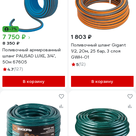
-7%
7 750 ₽
1 803 ₽
8 350 ₽
Поливочный шланг Gigant
Поливочный армированный
1/2, 20м, 25 бар, 3 слоя
шланг PALISAD LUXE, 3/4",
GWH-01
50м 67605
5
(12)
4.7
(127)
В корзину
В корзину