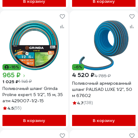
В корзину
В корзину
-16%
-6%
965 ₽
4 520 ₽
4 785 ₽
1 025 ₽
1 146 ₽
Поливочный армированный
Поливочный шланг Grinda
шланг PALISAD LUXE 1/2", 50
Proline expert 5 1/2", 15 м, 35
м 67602
атм 429007-1/2-15
4.7
(138)
4.5
(55)
В корзину
В корзину