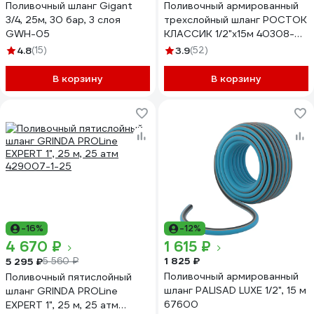
Поливочный шланг Gigant
Поливочный армированный
3/4, 25м, 30 бар, 3 слоя
трехслойный шланг РОСТОК
GWH-05
КЛАССИК 1/2"х15м 40308-
1/2-15
4.8
(15)
3.9
(52)
В корзину
В корзину
-16%
-12%
4 670 ₽
1 615 ₽
1 825 ₽
5 295 ₽
5 560 ₽
Поливочный армированный
Поливочный пятислойный
шланг PALISAD LUXE 1/2", 15 м
шланг GRINDA PROLine
67600
EXPERT 1", 25 м, 25 атм