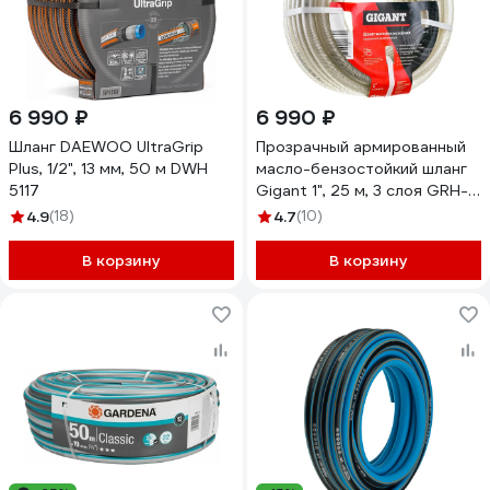
6 990 ₽
6 990 ₽
Шланг DAEWOO UltraGrip
Прозрачный армированный
Plus, 1/2", 13 мм, 50 м DWH
масло-бензостойкий шланг
5117
Gigant 1", 25 м, 3 слоя GRH-
06
4.9
(18)
4.7
(10)
В корзину
В корзину