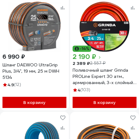
-14%
2 190 ₽
6 990 ₽
2 389 ₽
2 557 ₽
Шланг DAEWOO UltraGrip
Поливочный шланг Grinda
Plus, 3/4", 19 мм, 25 м DWH
PROLine Expert 30 атм.,
5134
армированный, 3-х слойный,
4.9
(12)
3/4х25м 8-429005-3/4-
4
(103)
25_z02
В корзину
В корзину