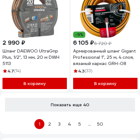
-9%
2 990 ₽
6 105 ₽
6 720 ₽
Шланг DAEWOO UltraGrip
Армированный шланг Gigant
Plus, 1/2", 13 мм, 20 м DWH
Professional 1", 25 м, 4 слоя,
5113
вязаный каркас GRH-08
4.7
(14)
4.3
(33)
В корзину
В корзину
Показать еще 40
1
2
3
4
5
...
50