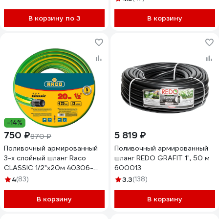
В корзину по 3
В корзину
-14%
750 ₽
5 819 ₽
870 ₽
Поливочный армированный
Поливочный армированный
3-х слойный шланг Raco
шланг REDO GRAFIT 1", 50 м
CLASSIC 1/2"x20м 40306-
600013
1/2-20_z01
4
(83)
3.3
(138)
В корзину
В корзину