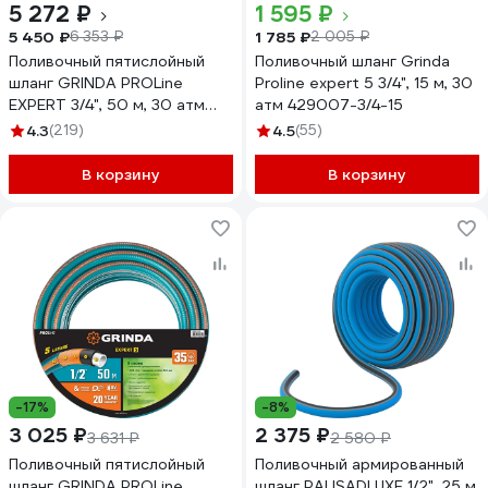
5 272 ₽
1 595 ₽
5 450 ₽
1 785 ₽
6 353 ₽
2 005 ₽
Поливочный пятислойный
Поливочный шланг Grinda
шланг GRINDA PROLine
Proline expert 5 3/4", 15 м, 30
EXPERT 3/4", 50 м, 30 атм
атм 429007-3/4-15
429007-3/4-50
4.3
(219)
4.5
(55)
В корзину
В корзину
-17%
-8%
3 025 ₽
2 375 ₽
3 631 ₽
2 580 ₽
Поливочный пятислойный
Поливочный армированный
шланг GRINDA PROLine
шланг PALISADLUXE 1/2", 25 м