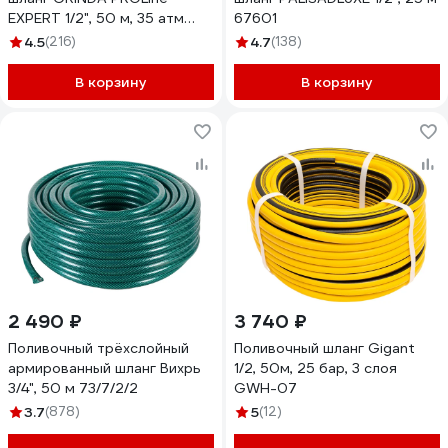
EXPERT 1/2", 50 м, 35 атм
67601
429007-1/2-50
4.5
(216)
4.7
(138)
В корзину
В корзину
2 490 ₽
3 740 ₽
Поливочный трёхслойный
Поливочный шланг Gigant
армированный шланг Вихрь
1/2, 50м, 25 бар, 3 слоя
3/4", 50 м 73/7/2/2
GWH-07
3.7
(878)
5
(12)