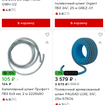
поливочный шланг Gigant
GWH-02
ПВХ 3/4", 25 м GREZ-01
4.8
(15)
3.6
(23)
В корзину
В корзину
-15%
-7%
-10%
105 ₽
3 579 ₽
124 ₽
3 675 ₽
3 966 ₽
Капиллярный шланг Профитт
Поливочный армированный
ПВХ 6x9 мм, 2 м 2226490
шланг PALISAD LUXE, 3/4",
25м 67604
4.9
(35)
4.3
(47)