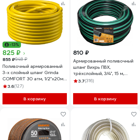
-13%
825 ₽
810 ₽
855 ₽
948 ₽
Армированный поливочный
Поливочный армированный
шланг Вихрь ПВХ,
3-х слойный шланг Grinda
трёхслойный, 3/4", 15 м,
COMFORT 30 атм, 1/2"х20м
зелёный 73/7/2/9
3.7
(316)
8-429003-1/2-20_z02
3.6
(127)
В корзину
В корзину