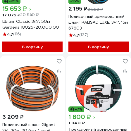
-25%
-15%
15 653 ₽
2 195 ₽
2 582 ₽
17 075 ₽
20 940 ₽
Поливочный армированный
Шланг Classic 3/4", 50м
шланг PALISAD LUXE, 3/4", 15м
Gardena 18025-20.000.00
67603
4.7
(116)
4.7
(127)
В корзину
В корзину
-7%
1 800 ₽
3 209 ₽
1 940 ₽
Поливочный шланг Gigant
Трёхслойный армированный
3/4, 20м, 20 бар, 1 слой