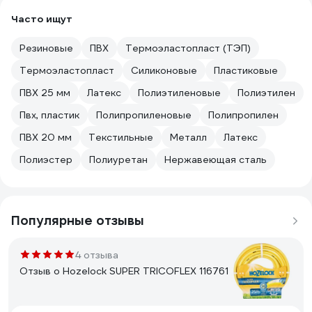
Часто ищут
Резиновые
ПВХ
Термоэластопласт (ТЭП)
Термоэластопласт
Силиконовые
Пластиковые
ПВХ 25 мм
Латекс
Полиэтиленовые
Полиэтилен
Пвх, пластик
Полипропиленовые
Полипропилен
ПВХ 20 мм
Текстильные
Металл
Латекс
Полиэстер
Полиуретан
Нержавеющая сталь
Популярные отзывы
4 отзыва
Отзыв о Hozelock SUPER TRICOFLEX 116761