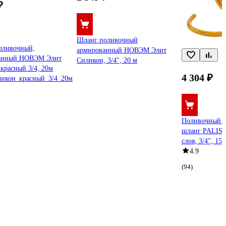
₽
Шланг поливочный
оливочный,
армированный НОВЭМ Элит
анный НОВЭМ Элит
Силикон, 3/4", 20 м
красный 3/4, 20м
4 304 ₽
ликон_красный_3/4_20м
Поливочный 
шланг PALISA
слоя, 3/4", 15
4.9
(94)