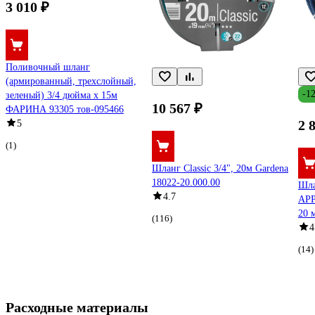
3 010 ₽
Поливочный шланг
(армированный, трехслойный,
-1
зеленый) 3/4 дюйма х 15м
10 567 ₽
ФАРИНА 93305 тов-095466
2 
5
(1)
Шланг Classic 3/4", 20м Gardena
18022-20.000.00
Шла
4.7
APP
20 
(116)
4
(14)
Расходные материалы