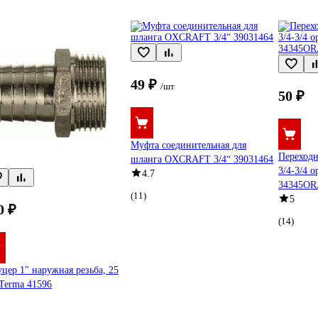
49 ₽
/шт
50 ₽
Муфта соединительная для
Переход
шланга OXCRAFT 3/4“ 39031464
3/4-3/4 
4.7
34345O
(11)
5
0 ₽
(14)
цер 1" наружная резьба, 25
Terma 41596