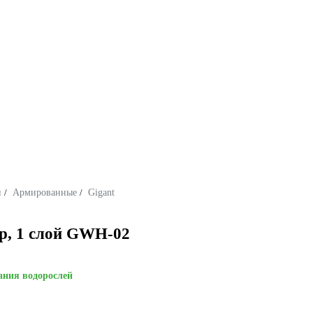
и
/
Армированные
/
Gigant
ар, 1 слой GWH-02
ания водорослей