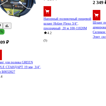
2 349 
Напорный поливочный пищевой
Шланг п
шланг Holzer Flexo 3/4",
армиров
прозрачный, 20 м 100-11820M
2%
Силикон 
4.2
Элит_си
(5)
809 ₽
нг для полива GREEN
LE СТАНДАРТ 19 мм, 3/4",
м Б0032827
.4