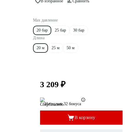
В избранное
Сравнить
Max давление
20 бар
25 бар
30 бар
Длина
20 м
25 м
50 м
3 209 ₽
Начислим 32 бонуса
В корзину