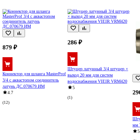
286 ₽
879 ₽
Штуцер латунный 3/4 штуцер ×
Коннектор для шланга MasterProf
выход 20 мм для систем
3/4 с аквастопом соединитель
водоснабжения VIEIR VRM420
латунь ДС.070679.ИМ
5
29
4.7
(1)
(12)
Шту
мм 
5