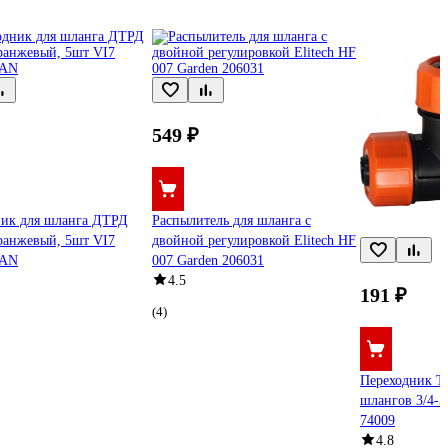
549 ₽
ник для шланга ДТРД
Распылитель для шланга с
оранжевый, 5шт VI7
двойной регулировкой Elitech HF
RAN
007 Garden 206031
4.5
191 ₽
(4)
Переходник Т
шлангов 3/4-
74009
4.8