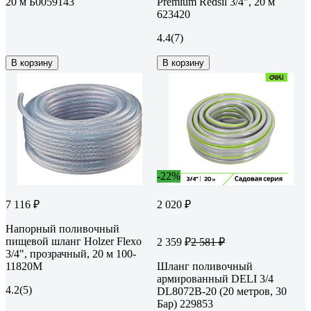
20 м Б0059143
Premium Redsil 3/4", 20 м
623420
4.4
(7)
В корзину
В корзину
-22%
7 116 ₽
2 020 ₽
Напорный поливочный
пищевой шланг Holzer Flexo
2 359 ₽
2 581 ₽
3/4", прозрачный, 20 м 100-
11820M
Шланг поливочный
армированный DELI 3/4
4.2
(5)
DL8072B-20 (20 метров, 30
Бар) 229853