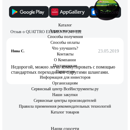
32 отзыва
Каталог
Адреса магазинов
Отзыв о QUATTRO ELEMENTI 241-222
Способы получения
Способы оплаты
Что улучшить?
23.05.2019
Нина С.
Контакты
О Компании
Поставщикам
Недорогой, можно легко коммутировать с помощью
Партнерам
стандартных переходников с другими шлангами.
Информация для инвесторов
Организациям
Сервисный центр ВсеИнструменты.ру
Наши закупки
Сервисные центры производителей
Правила применения рекомендательных технологий
Каталог товаров
Наши соцсети