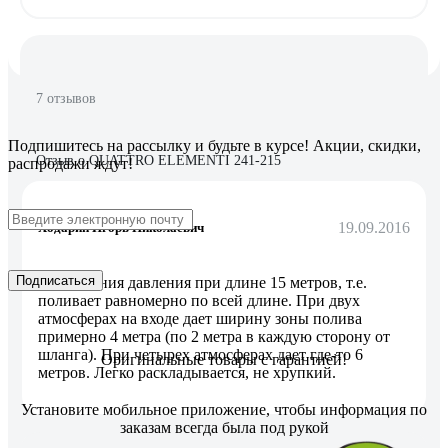
7 отзывов
Подпишитесь
на рассылку
и будьте в курсе! Акции, скидки,
Отзыв о QUATTRO ELEMENTI 241-215
распродажи ждут!
19.09.2016
Ходарин Игорь Николаевич
Подписаться
Нет падения давления при длине 15 метров, т.е.
поливает равномерно по всей длине. При двух
атмосферах на входе дает ширину зоны полива
примерно 4 метра (по 2 метра в каждую сторону от
шланга). При четырех атмосферах дает где-то 6
Оригинальные товары с гарантией!
метров. Легко раскладывается, не хрупкий.
Установите мобильное приложение, чтобы информация по
заказам всегда была под рукой