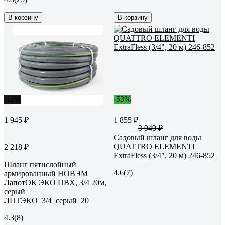
В корзину
В корзину
-12%
-53%
1 945 ₽
1 855 ₽
3 949 ₽
Садовый шланг для воды
QUATTRO ELEMENTI
2 218 ₽
ExtraFless (3/4", 20 м) 246-852
Шланг пятислойный
4.6
(7)
армированный НОВЭМ
ЛапотОК ЭКО ПВХ, 3/4 20м,
серый
ЛПТЭКО_3/4_серый_20
4.3
(8)