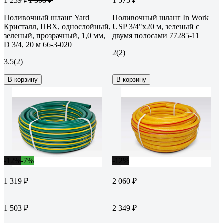
1 239 ₽
1 573 ₽
1 308 ₽
Поливочный шланг Yard
Поливочный шланг In Work
Кристалл, ПВХ, однослойный,
USP 3/4"x20 м, зеленый с
зеленый, прозрачный, 1,0 мм,
двумя полосами 77285-11
D 3/4, 20 м 66-3-020
2
(2)
3.5
(2)
В корзину
В корзину
-12%
-7%
-12%
1 319 ₽
2 060 ₽
1 503 ₽
2 349 ₽