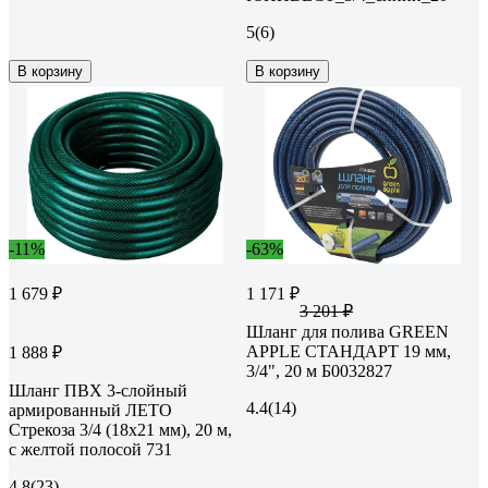
5
(6)
В корзину
В корзину
-11%
-63%
1 679 ₽
1 171 ₽
3 201 ₽
Шланг для полива GREEN
APPLE СТАНДАРТ 19 мм,
1 888 ₽
3/4", 20 м Б0032827
Шланг ПВХ 3-слойный
4.4
(14)
армированный ЛЕТО
Стрекоза 3/4 (18х21 мм), 20 м,
с желтой полосой 731
4.8
(23)