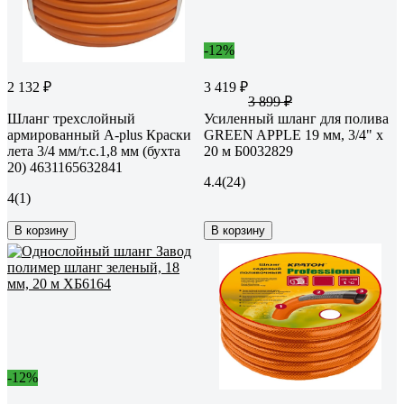
-12%
2 132 ₽
3 419 ₽
3 899 ₽
Шланг трехслойный
Усиленный шланг для полива
армированный A-plus Краски
GREEN APPLE 19 мм, 3/4" х
лета 3/4 мм/т.с.1,8 мм (бухта
20 м Б0032829
20) 4631165632841
4.4
(24)
4
(1)
В корзину
В корзину
-12%