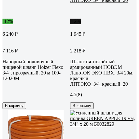
-12%
-12%
6 240 ₽
1 945 ₽
7 116 ₽
2 218 ₽
Напорный поливочный
Шланг пятислойный
пищевой шланг Holzer Flexo
армированный НОВЭМ
3/4'', прозрачный, 20 м 100-
ЛапотОК ЭКО ПВХ, 3/4 20м,
12020M
красный
ЛПТЭКО_3/4_красный_20
4.5
(8)
В корзину
В корзину