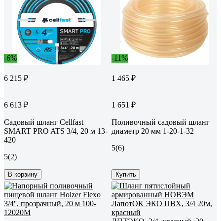
-6%
-11%
6 215 ₽
1 465 ₽
6 613 ₽
1 651 ₽
Садовый шланг Cellfast
Поливочный садовый шланг
SMART PRO ATS 3/4, 20 м 13-
диаметр 20 мм 1-20-1-32
420
5
(6)
5
(2)
В корзину
Купить