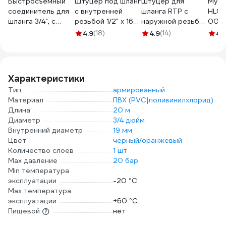
Быстросъемный
Штуцер под шланг
Штуцер для
Муфт
соединитель для
с внутренней
шланга RTP с
HL036
шланга 3/4", с
резьбой 1/2" х 16
наружной резьбой
0027
аквастопом Sturm
мм СТМ CRSF1216
G 20х3/4 25157
4.9
(18)
4.9
(14)
4.
3015-21-3/4ASPR
Характеристики
Тип
армированный
Материал
ПВХ (PVC|поливинилхлорид)
Длина
20 м
Диаметр
3/4 дюйм
Внутренний диаметр
19 мм
Цвет
черный/оранжевый
Количество слоев
1 шт
Max давление
20 бар
Min температура
эксплуатации
-20 °С
Мах температура
эксплуатации
+60 °С
Пищевой
нет