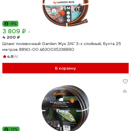
-9%
3 809 ₽
4 200 ₽
Шланг поливочный Garden Жук 3/4" 3-х слойный, бухта 25
метров 8890-00 4630035338890
4.8
(4)
В корзину
-13%