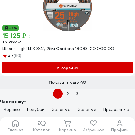
-7%
15 125 ₽
16 262 ₽
Шланг HighFLEX 3/4", 25м Gardena 18083-20.000.00
4.7
(86)
В корзину
Показать еще 40
1
2
3
Часто ищут
Черные
Голубой
Зеленые
Зеленый
Прозрачные
Желтые
Серый
Синие
Красный желтый
Оранжевый
Черный желтый
Черный красный
Главная
Каталог
Корзина
Избранное
Профиль