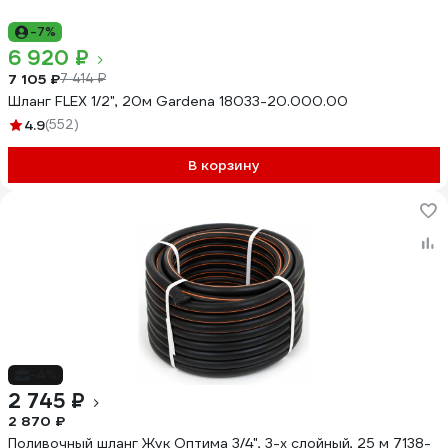
-7%
6 920 ₽
7 105 ₽
7 414 ₽
Шланг FLEX 1/2", 20м Gardena 18033-20.000.00
4.9
(552)
В корзину
-4%
2 745 ₽
2 870 ₽
Поливочный шланг Жук Оптима 3/4", 3-х слойный, 25 м 7138-